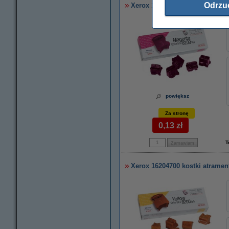
Odrzu
Xerox 16204600 kostki atramen
powiększ
Za stronę
0,13 zł
T
Xerox 16204700 kostki atrament