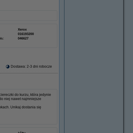
Xerox
016193200
łu:
046627
Dostawa: 2-3 dni robocze
ereczki do kurzu, która jedynie
do niej nawet najmniejsze
nkach. Unikaj dostania się