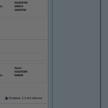
016204700
łu:
046670
16204700
Xerox
016193300
łu:
046628
Dostawa: 2-3 dni robocze