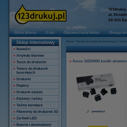
Strona główna
O nas
Odpowiedzialny biznes
Obsługa kli
Home
Tonery do drukarek laserowych
Xerox
Sklep internetowy
Nowości
Artykuły biurowe
Xerox 16204000 kostki atramen
Tusze do drukarek
Tonery do drukarek
laserowych
Drukarki
Papiery
Drukarki etykiet
Etykiety i taśmy
Taśmy barwiące
Filamenty do drukarek 3D
powiększ
Żarówki LED
Baterie i akumulatory