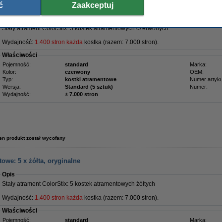
ć
Zaakceptuj
towe: 5 x czerwona, oryginalne
Opis
Stały atrament ColorStix: 5 kostek atramentowych czerwonych.
Wydajność:
1.400 stron każda
kostka (razem: 7.000 stron).
Właściwości
Pojemność:
standard
Marka:
Kolor:
czerwony
OEM:
Typ:
kostki atramentowe
Numer artyku
Wersja:
Standard (5 sztuk)
Numer:
Wydajność:
± 7.000 stron
en produkt został wycofany
owe: 5 x żółta, oryginalne
Opis
Stały atrament ColorStix: 5 kostek atramentowych żółtych
Wydajność:
1.400 stron każda
kostka (razem: 7.000 stron).
Właściwości
Pojemność:
standard
Marka: