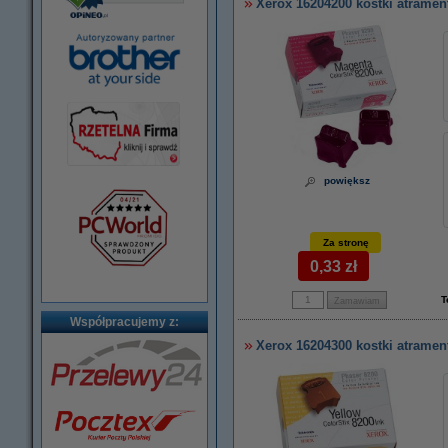
Xerox 16204200 kostki atramen
powiększ
Za stronę
0,33 zł
T
Współpracujemy z:
Xerox 16204300 kostki atrament