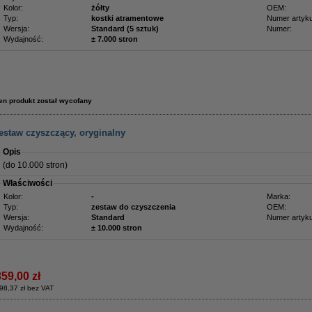
Kolor:
żółty
OEM:
Typ:
kostki atramentowe
Numer artyku
Wersja:
Standard (5 sztuk)
Numer:
Wydajność:
± 7.000 stron
en produkt został wycofany
estaw czyszczący, oryginalny
Opis
(do 10.000 stron)
Właściwości
Kolor:
-
Marka:
Typ:
zestaw do czyszczenia
OEM:
Wersja:
Standard
Numer artyku
Wydajność:
± 10.000 stron
859,00 zł
98,37 zł bez VAT