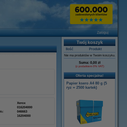
Zaloguj
Twój koszyk
Ilość
Produkt
Nie ma produktów w Twoim koszyku.
Suma:
0,00 zł
(z podatkiem 0% VAT)
Oferta specjalna!
Papier ksero A4 80 g (5
ryz = 2500 kartek)
Xerox
016204000
łu:
046663
16204000