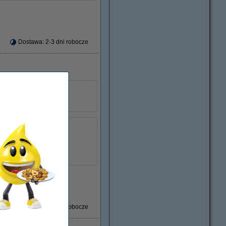
Dostawa: 2-3 dni robocze
Xerox
016204500
łu:
046668
16204500
Dostawa: 2-3 dni robocze