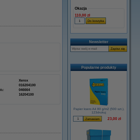
Okazja
110,00 zł
Newsletter
Popularne produkty
Xerox
016204100
łu:
046664
16204100
Papier ksero A4 80 g/m2 (500 szt.),
123drukuj
23,00 zł