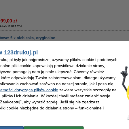
999,00 zł
12,20 zł bez VAT
owe: 5 x niebieska, oryginalne
Opis
w 123drukuj.pl
Stały atrament ColorStix: 5 kostek atramentowych niebieskich.
kuj.pl były jak najprostsze, używamy plików cookie i podobnych
Wydajność:
1.400 stron każda
kostka (razem: 7.000 stron).
onalne pliki cookie zapewniają prawidłowe działanie strony,
Właściwości
lityczne pomagają nam ją stale ulepszać. Chcemy również
Pojemność:
standard
Marka:
Kolor:
niebieski
OEM:
, które odpowiadają Twoim zainteresowaniom, dlatego używamy
Typ:
kostki atramentowe
Numer artyku
alizowania zachowań zarówno na naszej stronie, jak i poza nią.
Wersja:
Standard
Numer:
watności dotycząca plików cookie
zawiera wszystkie szczegóły na
Wydajność:
± 7.000 stron
 plików i ich działania. W każdej chwili możesz zmienić swoje
 „Zaakceptuj”, aby wyrazić zgodę. Jeśli się nie zgadzasz,
liki cookie niezbędne do działania strony – funkcjonalne i
899,00 zł
30,89 zł bez VAT