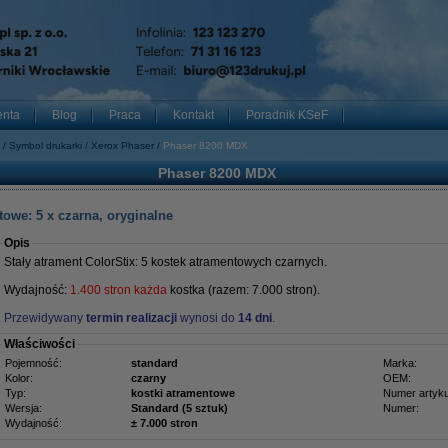
enta
Blog
Praca
Kontakt
Poradnik KSeF
Symbol drukarki
Xerox Phaser
Phaser 8200 MDX
Phaser 8200 MDX
towe: 5 x czarna, oryginalne
Opis
Stały atrament ColorStix: 5 kostek atramentowych czarnych.
Wydajność:
1.400 stron każda
kostka (razem: 7.000 stron).
Przewidywany
termin realizacji
wynosi do
14 dni
.
Właściwości
Pojemność:
standard
Marka:
Kolor:
czarny
OEM:
Typ:
kostki atramentowe
Numer artyku
Wersja:
Standard (5 sztuk)
Numer:
Wydajność:
± 7.000 stron