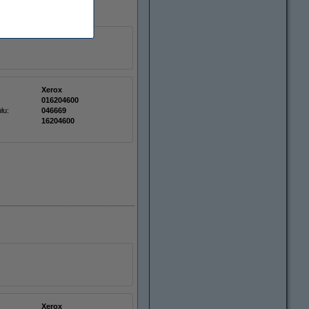
Xerox
016204600
łu:
046669
16204600
Xerox