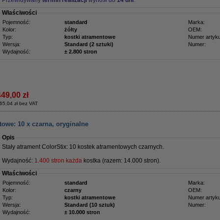
Przewidywany
termin realizacji
wynosi do
14 dni
.
Właściwości
Pojemność:
standard
Marka:
Kolor:
żółty
OEM:
Typ:
kostki atramentowe
Numer artyku
Wersja:
Standard (2 sztuki)
Numer:
Wydajność:
± 2.800 stron
449,00 zł
65,04 zł bez VAT
towe: 10 x czarna, oryginalne
Opis
Stały atrament ColorStix: 10 kostek atramentowych czarnych.
Wydajność:
1.400 stron każda
kostka (razem: 14.000 stron).
Właściwości
Pojemność:
standard
Marka:
Kolor:
czarny
OEM:
Typ:
kostki atramentowe
Numer artyku
Wersja:
Standard (10 sztuk)
Numer:
Wydajność:
± 10.000 stron