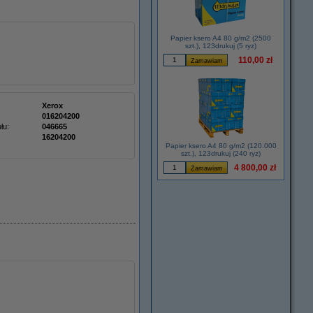
Papier ksero A4 80 g/m2 (2500
szt.), 123drukuj (5 ryz)
110,00 zł
Xerox
016204200
łu:
046665
16204200
Papier ksero A4 80 g/m2 (120.000
szt.), 123drukuj (240 ryz)
4 800,00 zł