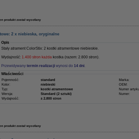
en produkt został wycofany
owe: 2 x niebieska, oryginalne
Opis
Stały atrament ColorStix: 2 kostki atramentowe niebieskie.
Wydajność:
1.400 stron każda
kostka (razem: 2.800 stron).
Przewidywany
termin realizacji
wynosi do
14 dni
.
Właściwości
Pojemność:
standard
Marka:
Kolor:
niebieski
OEM:
Typ:
kostki atramentowe
Numer artyku
Wersja:
Standard (2 sztuki)
Numer:
Wydajność:
± 2.800 stron
en produkt został wycofany