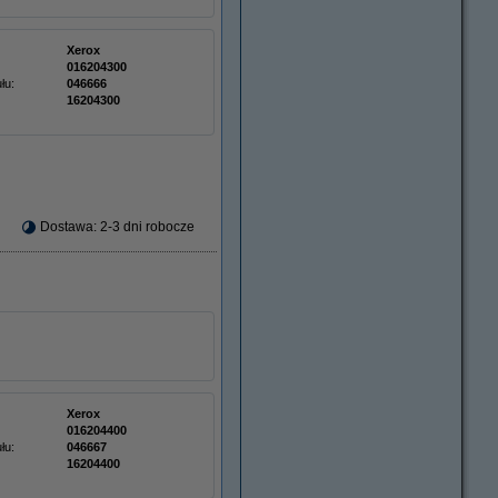
Xerox
016204300
łu:
046666
16204300
Dostawa: 2-3 dni robocze
Xerox
016204400
łu:
046667
16204400