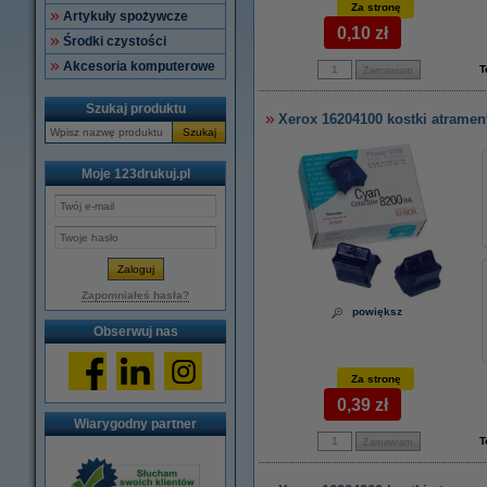
Za stronę
Artykuły spożywcze
0,10 zł
Środki czystości
Akcesoria komputerowe
T
Szukaj produktu
Xerox 16204100 kostki atrament
Szukaj
Moje 123drukuj.pl
Zapomniałeś hasła?
powiększ
Obserwuj nas
Za stronę
0,39 zł
Wiarygodny partner
T