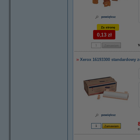
powiększ
Za stronę
0,13 zł
T
Xerox 16193300 standardowy z
powiększ
6