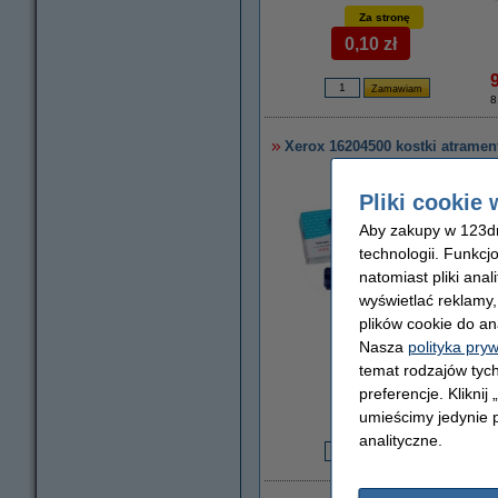
Za stronę
0,10 zł
8
Xerox 16204500 kostki atrament
Pliki cookie 
Aby zakupy w 123dru
technologii. Funkcj
natomiast pliki ana
wyświetlać reklamy
plików cookie do an
powiększ
Nasza
polityka pry
temat rodzajów tych
Za stronę
preferencje. Kliknij
0,13 zł
umieścimy jedynie p
analityczne.
7