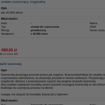
zestaw czyszczący, oryginalny
Opis
(do 40.000 stron)
Właściwości
Kolor:
-
Marka:
Typ:
zestaw do czyszczenia
OEM:
Wersja:
przedłużony
Numer artyku
Wydajność:
± 40.000 stron
1 089,00 zł
85,37 zł bez VAT
karki laserowej
Opis
Ściereczka przyciąga proszek tonera jak magnes. W przeciwieństwie do zwykłej ści
rozprowadza zabrudzenia, ta utrzymuje proszek w swoich włóknach. Przywierają 
cząsteczki. Możesz z powodzeniem czyścić nią wnętrze drukarki laserowej.
Aby uzyskać najlepsze rezultaty, przed użyciem rozciągnij ściereczkę w obu kieru
trudnego do usunięcia proszku na dłonie.
Uwaga: nie dopuść do kontaktu ściereczki z bębnem.
Właściwości