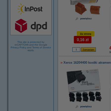
powiększ
Za stronę
0,16 zł
This site is protected by
reCAPTCHA and the Google
Privacy Policy
and
Terms of Service
apply.
3
Xerox 16204400 kostki atramen
powiększ