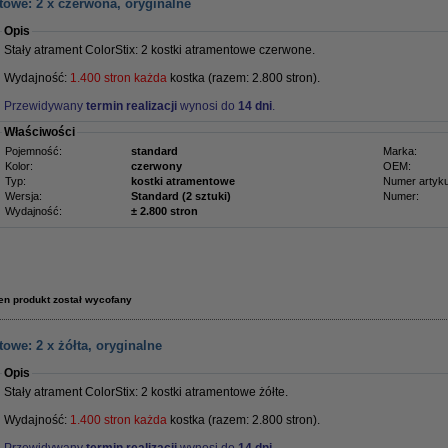
towe: 2 x czerwona, oryginalne
Opis
Stały atrament ColorStix: 2 kostki atramentowe czerwone.
Wydajność:
1.400 stron każda
kostka (razem: 2.800 stron).
Przewidywany
termin realizacji
wynosi do
14 dni
.
Właściwości
Pojemność:
standard
Marka:
Kolor:
czerwony
OEM:
Typ:
kostki atramentowe
Numer artyku
Wersja:
Standard (2 sztuki)
Numer:
Wydajność:
± 2.800 stron
en produkt został wycofany
owe: 2 x żółta, oryginalne
Opis
Stały atrament ColorStix: 2 kostki atramentowe żółte.
Wydajność:
1.400 stron każda
kostka (razem: 2.800 stron).