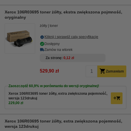
Xerox 106R03695 toner żółty, ekstra zwiększona pojmność,
oryginalny
żółty
toner
Kliknij i sprawdź całą specyfikacje
Dostępny
Zamów na wtorek
Za stronę
0,12 zł
529,90 zł
Zamawiam
Zaoszczędź
60,9%
w porównaniu do wersji oryginalnej!
Xerox 106R03695 toner żółty, extra zwiększona pojemność,
wersja 123drukuj
229,00 zł
Xerox 106R03695 toner żółty, extra zwiększona pojemność,
wersja 123drukuj