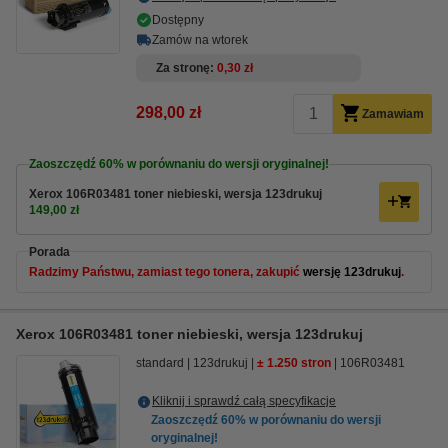
Dostępny
Zamów na wtorek
Za stronę
0,30 zł
298,00 zł
Zamawiam
Zaoszczędź
60%
w porównaniu do wersji oryginalnej!
Xerox 106R03481 toner niebieski, wersja 123drukuj
149,00 zł
Porada
Radzimy Państwu, zamiast tego tonera, zakupić
wersję 123drukuj
.
Xerox 106R03481 toner niebieski, wersja 123drukuj
standard
123drukuj
± 1.250 stron
106R03481
Kliknij i sprawdź całą specyfikacje
Zaoszczędź
60%
w porównaniu do wersji
oryginalnej!