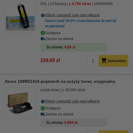
XXL
123drukuj
± 4.750 stron
106R03695
Kliknij i sprawdź całą specyfikacje
Zaoszczędź
60,9%
w porównaniu do wersji
oryginalnej!
Dostępny
Zamów na wtorek
Za stronę
0,05 zł
229,00 zł
Zamawiam
Xerox 108R01416 pojemnik na zużyty toner, oryginalny
zużyty toner
± 30.000 stron
Kliknij i sprawdź całą specyfikacje
Dostępny
Zamów na wtorek
Za stronę
0,004 zł