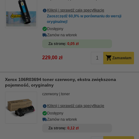
Kliknij i sprawdź całą specyfikacje
Zaoszczędź
60,9%
w porównaniu do wersji
oryginalnej!
Dostępny
Zamów na wtorek
Za stronę
0,05 zł
229,00 zł
Zamawiam
Xerox 106R03694 toner czerwony, ekstra zwiększona
pojemność, oryginalny
czerwony
toner
Kliknij i sprawdź całą specyfikacje
Dostępny
Zamów na wtorek
Za stronę
0,12 zł