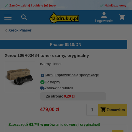
Zamów dzisiaj i odbierz już jutro
Najniższe ceny!
Logowanie
Xerox Phaser
Phaser 6510/DN
Xerox 106R03484 toner czarny, oryginalny
czarny
toner
Kliknij i sprawdź całą specyfikacje
Dostępny
Zamów na wtorek
Za stronę
0,20 zł
479,00 zł
Zamawiam
Zaoszczędź
63,7%
w porównaniu do wersji oryginalnej!