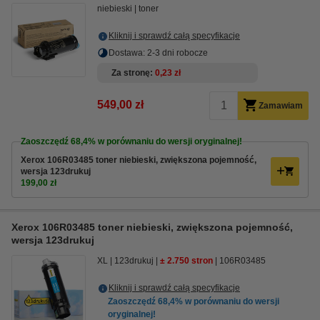
niebieski
toner
Kliknij i sprawdź całą specyfikacje
Dostawa: 2-3 dni robocze
Za stronę
0,23 zł
549,00 zł
Zamawiam
Zaoszczędź
68,4%
w porównaniu do wersji oryginalnej!
Xerox 106R03485 toner niebieski, zwiększona pojemność,
wersja 123drukuj
199,00 zł
Xerox 106R03485 toner niebieski, zwiększona pojemność,
wersja 123drukuj
XL
123drukuj
± 2.750 stron
106R03485
Kliknij i sprawdź całą specyfikacje
Zaoszczędź
68,4%
w porównaniu do wersji
oryginalnej!