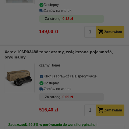
Dostępny
Zamów na wtorek
Za stronę
0,12 zł
149,00 zł
Zamawiam
Xerox 106R03488 toner czarny, zwiększona pojemność,
oryginalny
czarny
toner
Kliknij i sprawdź całą specyfikacje
Dostępny
Zamów na wtorek
Za stronę
0,09 zł
516,40 zł
Zamawiam
Zaoszczędź
59,3%
w porównaniu do wersji oryginalnej!