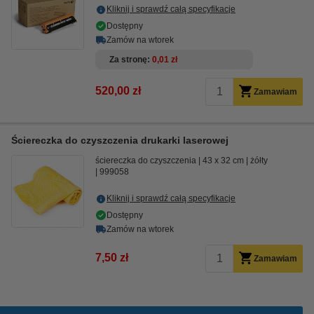
Kliknij i sprawdź całą specyfikacje
Dostępny
Zamów na wtorek
Za stronę
0,01 zł
520,00 zł
Zamawiam
Ściereczka do czyszczenia drukarki laserowej
ściereczka do czyszczenia
43 x 32 cm
żółty
999058
Kliknij i sprawdź całą specyfikacje
Dostępny
Zamów na wtorek
7,50 zł
Zamawiam