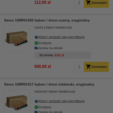
112,00 zł
Zamawiam
Xerox 108R01420 bęben / drum czarny, oryginalny
czarny
bęben światłoczuły
Kliknij i sprawdź całą specyfikacje
Dostępny
Zamów na wtorek
Za stronę
0,01 zł
500,00 zł
Zamawiam
Xerox 108R01417 bęben / drum niebieski, oryginalny
niebieski
bęben światłoczuły
Kliknij i sprawdź całą specyfikacje
Dostępny
Zamów na wtorek