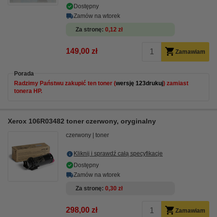
Dostępny
Zamów na wtorek
Za stronę
0,12 zł
149,00 zł
Zamawiam
Porada
Radzimy Państwu zakupić ten toner (
wersję 123drukuj
) zamiast
tonera HP.
Xerox 106R03482 toner czerwony, oryginalny
czerwony
toner
Kliknij i sprawdź całą specyfikacje
Dostępny
Zamów na wtorek
Za stronę
0,30 zł
298,00 zł
Zamawiam