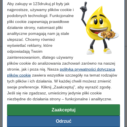
Aby zakupy w 123drukuj.pl były jak
Kliknij i sprawdź całą specyfikacje
najprostsze, używamy plików cookie i
Za stronę
0,23 zł
podobnych technologii. Funkcjonalne
pliki cookie zapewniają prawidłowe
549,00 zł
działanie strony, natomiast pliki
Zamawiam
analityczne pomagają nam ją stale
Chwilowy brak towaru
ulepszać. Chcemy również
wyświetlać reklamy, które
odpowiadają Twoim
Xerox 106R03487 toner żółty, zwiększona pojemność, wersja
zainteresowaniom, dlatego używamy
123drukuj
plików cookie do analizowania zachowań zarówno na naszej
XL
123drukuj
± 2.750 stron
106R03487
stronie, jak i poza nią. Nasza
polityka prywatności dotycząca
plików cookie
zawiera wszystkie szczegóły na temat rodzajów
Kliknij i sprawdź całą specyfikacje
tych plików i ich działania. W każdej chwili możesz zmienić
Zaoszczędź
68,4%
w porównaniu do wersji
swoje preferencje. Kliknij „Zaakceptuj”, aby wyrazić zgodę.
oryginalnej!
Jeśli się nie zgadzasz, umieścimy jedynie pliki cookie
Za stronę
0,07 zł
niezbędne do działania strony – funkcjonalne i analityczne.
199,00 zł
Zamawiam
Zaakceptuj
Chwilowy brak towaru
Odrzuć