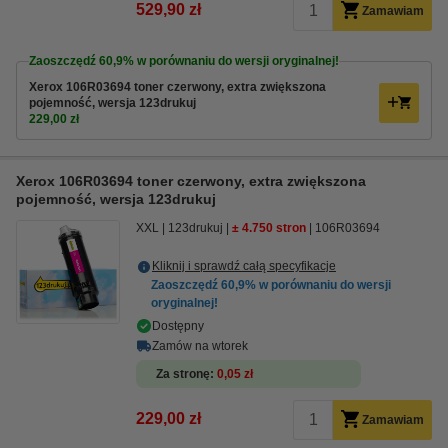
529,90 zł
Zamawiam
Zaoszczędź
60,9%
w porównaniu do wersji oryginalnej!
Xerox 106R03694 toner czerwony, extra zwiększona
pojemność, wersja 123drukuj
229,00 zł
Xerox 106R03694 toner czerwony, extra zwiększona
pojemność, wersja 123drukuj
XXL
123drukuj
± 4.750 stron
106R03694
Kliknij i sprawdź całą specyfikacje
Zaoszczędź
60,9%
w porównaniu do wersji
oryginalnej!
Dostępny
Zamów na wtorek
Za stronę
0,05 zł
229,00 zł
Zamawiam