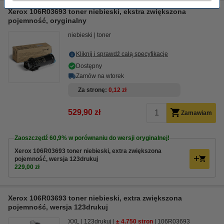
Xerox 106R03693 toner niebieski, ekstra zwiększona
pojemność, oryginalny
niebieski
toner
Kliknij i sprawdź całą specyfikacje
Dostępny
Zamów na wtorek
Za stronę
0,12 zł
529,90 zł
Zamawiam
Zaoszczędź
60,9%
w porównaniu do wersji oryginalnej!
Xerox 106R03693 toner niebieski, extra zwiększona
pojemność, wersja 123drukuj
229,00 zł
Xerox 106R03693 toner niebieski, extra zwiększona
pojemność, wersja 123drukuj
XXL
123drukuj
± 4.750 stron
106R03693