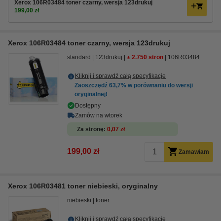
Xerox 106R03484 toner czarny, wersja 123drukuj
199,00 zł
Xerox 106R03484 toner czarny, wersja 123drukuj
standard
123drukuj
± 2.750 stron
106R03484
Kliknij i sprawdź całą specyfikacje
Zaoszczędź
63,7%
w porównaniu do wersji
oryginalnej!
Dostępny
Zamów na wtorek
Za stronę
0,07 zł
199,00 zł
Zamawiam
Xerox 106R03481 toner niebieski, oryginalny
niebieski
toner
Kliknij i sprawdź całą specyfikacje