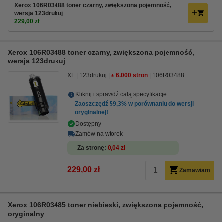
Xerox 106R03488 toner czarny, zwiększona pojemność,
wersja 123drukuj
229,00 zł
Xerox 106R03488 toner czarny, zwiększona pojemność,
wersja 123drukuj
XL
123drukuj
± 6.000 stron
106R03488
Kliknij i sprawdź całą specyfikacje
Zaoszczędź
59,3%
w porównaniu do wersji
oryginalnej!
Dostępny
Zamów na wtorek
Za stronę
0,04 zł
229,00 zł
Zamawiam
Xerox 106R03485 toner niebieski, zwiększona pojemność,
oryginalny