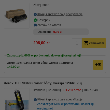
żółty
toner
Kliknij i sprawdź całą specyfikacje
Dostępny
Zamów na wtorek
Za stronę
0,30 zł
298,00 zł
Zamawiam
Zaoszczędź
60%
w porównaniu do wersji oryginalnej!
Xerox 106R03483 toner żółty, wersja 123drukuj
149,00 zł
Xerox 106R03483 toner żółty, wersja 123drukuj
standard
123drukuj
± 1.250 stron
106R03483
Kliknij i sprawdź całą specyfikacje
Zaoszczędź
60%
w porównaniu do wersji
oryginalnej!