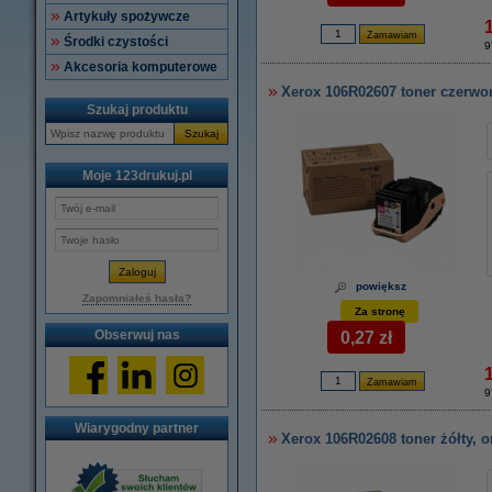
Artykuły spożywcze
Środki czystości
9
Akcesoria komputerowe
Xerox 106R02607 toner czerwon
Szukaj produktu
Szukaj
Moje 123drukuj.pl
powiększ
Zapomniałeś hasła?
Za stronę
Obserwuj nas
0,27 zł
9
Wiarygodny partner
Xerox 106R02608 toner żółty, o