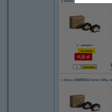
Xerox 106R02610 toner czerwo
powiększ
Za stronę
0,32 zł
1
Xerox 106R02611 toner żółty, 