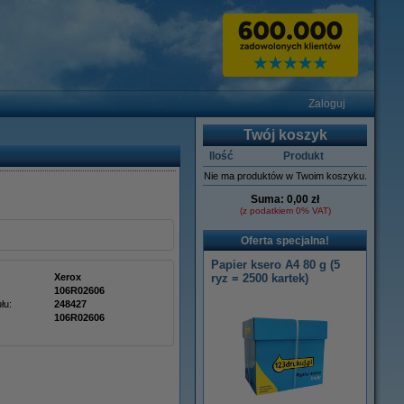
Zaloguj
Twój koszyk
Ilość
Produkt
Nie ma produktów w Twoim koszyku.
Suma:
0,00 zł
(z podatkiem 0% VAT)
Oferta specjalna!
Papier ksero A4 80 g (5
Xerox
ryz = 2500 kartek)
106R02606
łu:
248427
106R02606