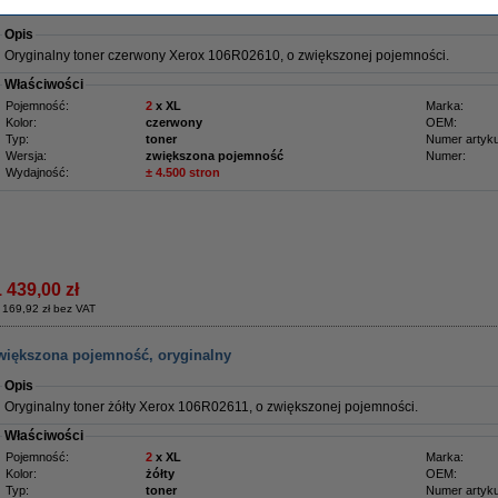
ny, zwiększona pojemność, oryginalny
Opis
Oryginalny toner czerwony Xerox 106R02610, o zwiększonej pojemności.
Właściwości
Pojemność:
2
x XL
Marka:
Kolor:
czerwony
OEM:
Typ:
toner
Numer artyku
Wersja:
zwiększona pojemność
Numer:
Wydajność:
± 4.500 stron
1 439,00 zł
 169,92 zł bez VAT
zwiększona pojemność, oryginalny
Opis
Oryginalny toner żółty Xerox 106R02611, o zwiększonej pojemności.
Właściwości
Pojemność:
2
x XL
Marka:
Kolor:
żółty
OEM:
Typ:
toner
Numer artyku