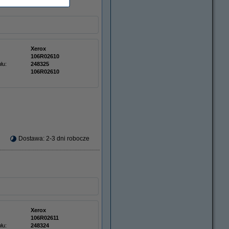
Xerox
106R02610
łu:
248325
106R02610
Dostawa: 2-3 dni robocze
Xerox
106R02611
łu:
248324