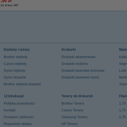
,50 zł
,10 zł bez VAT
Etykiety i taśmy
Drukarki
Mate
Brother etykiety
Drukarki atramentowe
Kalku
Canon etykiety
Drukarki mobilne
Segr
Dymo etykiety
Drukarki laserowe kolorowe
Leit
Dymo drukarki
Drukarki laserowe mono
Mark
Brother etykiety drukarki
Taśm
123drukuj.pl
Tonery do drukarek
Fila
Polityka prywatności
Brother Tonery
1,75
Kontakt
Canon Tonery
1,75
Dostawa i płatności
Samsung Tonery
1,75
Regulamin sklepu
HP Tonery