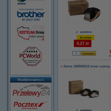
powiększ
Za stronę
0,27 zł
9
Xerox 106R02612 toner czarny
Współpracujemy z:
powiększ