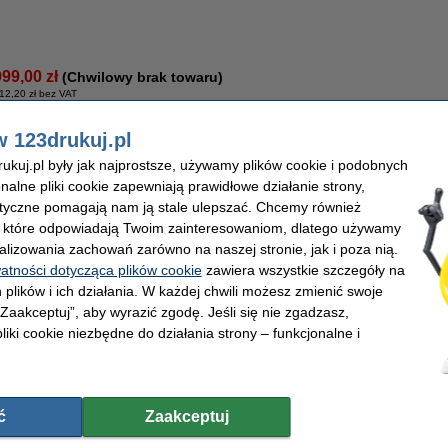
999,00 zł
(Chwilowy brak towaru)
12,20 zł bez VAT
ki, zwiększona pojemność, oryginalny
w 123drukuj.pl
Opis
kuj.pl były jak najprostsze, używamy plików cookie i podobnych
Oryginalny toner niebieski Xerox 106R02609 o zwiększonej pojemności.
onalne pliki cookie zapewniają prawidłowe działanie strony,
lityczne pomagają nam ją stale ulepszać. Chcemy również
Właściwości
, które odpowiadają Twoim zainteresowaniom, dlatego używamy
Pojemność:
2
x XL
Marka:
Kolor:
niebieski
OEM:
alizowania zachowań zarówno na naszej stronie, jak i poza nią.
Typ:
toner
Numer artyku
watności dotycząca plików cookie
zawiera wszystkie szczegóły na
Wersja:
zwiększona pojemność
Numer:
Wydajność:
± 4.500 stron
 plików i ich działania. W każdej chwili możesz zmienić swoje
 „Zaakceptuj”, aby wyrazić zgodę. Jeśli się nie zgadzasz,
liki cookie niezbędne do działania strony – funkcjonalne i
1 499,00 zł
(Chwilowy brak towaru)
 218,70 zł bez VAT
ć
Zaakceptuj