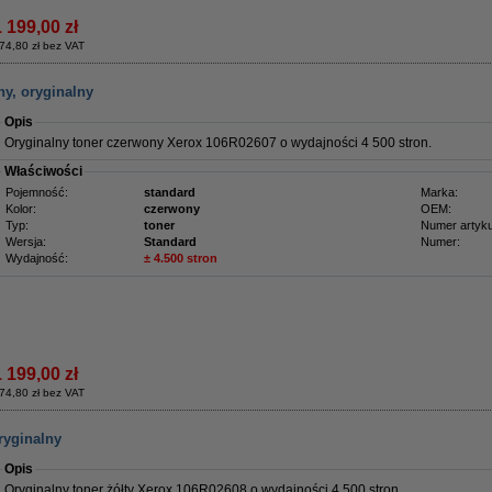
1 199,00 zł
74,80 zł bez VAT
y, oryginalny
Opis
Oryginalny toner czerwony Xerox 106R02607 o wydajności 4 500 stron.
Właściwości
Pojemność:
standard
Marka:
Kolor:
czerwony
OEM:
Typ:
toner
Numer artyku
Wersja:
Standard
Numer:
Wydajność:
± 4.500 stron
1 199,00 zł
74,80 zł bez VAT
ryginalny
Opis
Oryginalny toner żółty Xerox 106R02608 o wydajności 4 500 stron.