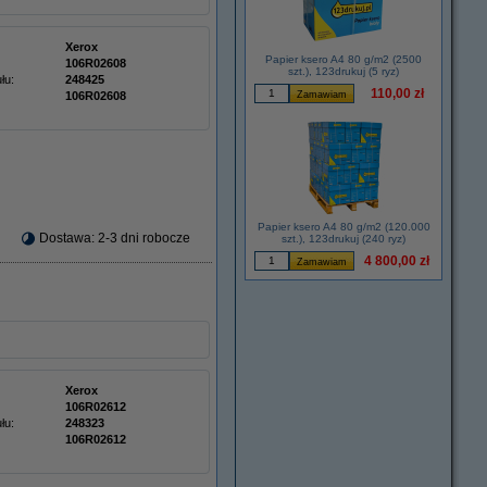
Xerox
Papier ksero A4 80 g/m2 (2500
106R02608
szt.), 123drukuj (5 ryz)
łu:
248425
110,00 zł
106R02608
Papier ksero A4 80 g/m2 (120.000
Dostawa: 2-3 dni robocze
szt.), 123drukuj (240 ryz)
4 800,00 zł
Xerox
106R02612
łu:
248323
106R02612