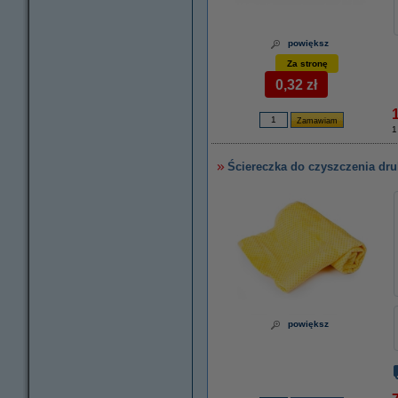
powiększ
Za stronę
0,32 zł
1
Ściereczka do czyszczenia dru
powiększ