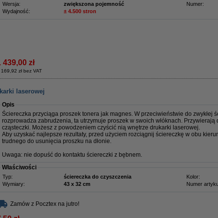
Wersja:
zwiększona pojemność
Numer:
Wydajność:
± 4.500 stron
1 439,00 zł
 169,92 zł bez VAT
karki laserowej
Opis
Ściereczka przyciąga proszek tonera jak magnes. W przeciwieństwie do zwykłej ści
rozprowadza zabrudzenia, ta utrzymuje proszek w swoich włóknach. Przywierają 
cząsteczki. Możesz z powodzeniem czyścić nią wnętrze drukarki laserowej.
Aby uzyskać najlepsze rezultaty, przed użyciem rozciągnij ściereczkę w obu kieru
trudnego do usunięcia proszku na dłonie.
Uwaga: nie dopuść do kontaktu ściereczki z bębnem.
Właściwości
Typ:
ściereczka do czyszczenia
Kolor:
Wymiary:
43 x 32 cm
Numer artyku
Zamów z Pocztex na jutro!