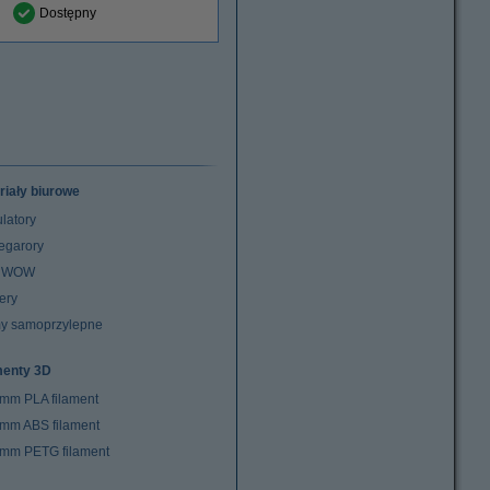
Dostępny
riały biurowe
latory
egarory
z WOW
ery
y samoprzylepne
menty 3D
 mm PLA filament
 mm ABS filament
 mm PETG filament