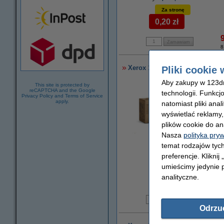
Za stronę
0,20 zł
8
Xerox 106R02609 toner niebies
Pliki cookie 
Aby zakupy w 123dru
This site is protected by
reCAPTCHA and the Google
technologii. Funkcj
Privacy Policy
and
Terms of Service
apply.
natomiast pliki ana
wyświetlać reklamy
plików cookie do an
Nasza
polityka pry
temat rodzajów tych
preferencje. Kliknij
powiększ
umieścimy jedynie p
Za stronę
analityczne.
0,33 zł
1
Odrzu