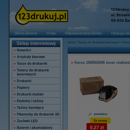
Strona główna
O nas
Odpowiedzialny biznes
Obsługa kli
Home
Tonery do drukarek laserowych
Xerox
Sklep internetowy
Nowości
Artykuły biurowe
Xerox 106R02606 toner niebiesk
Tusze do drukarek
Tonery do drukarek
laserowych
Drukarki
Papiery
Drukarki etykiet
Etykiety i taśmy
Taśmy barwiące
Filamenty do drukarek 3D
powiększ
Żarówki LED
Za stronę
0,27 zł
Baterie i akumulatory