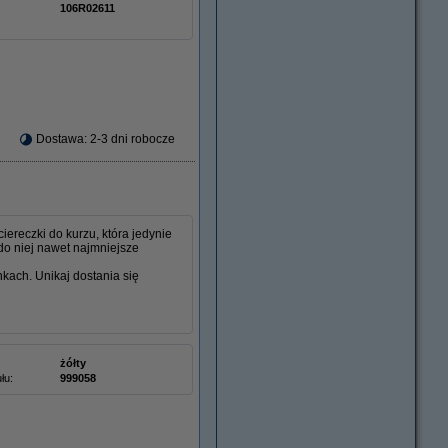
106R02611
Dostawa: 2-3 dni robocze
ereczki do kurzu, która jedynie
do niej nawet najmniejsze
nkach. Unikaj dostania się
żółty
łu:
999058