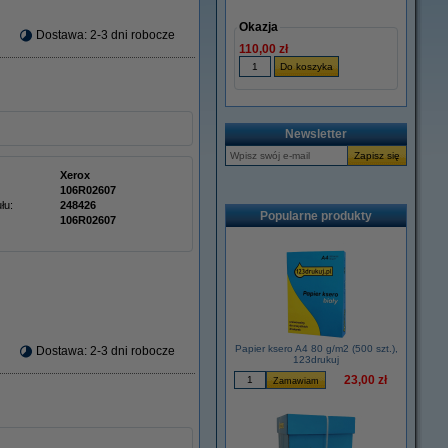
Okazja
Dostawa: 2-3 dni robocze
110,00 zł
Newsletter
Xerox
106R02607
łu:
248426
Popularne produkty
106R02607
Papier ksero A4 80 g/m2 (500 szt.),
Dostawa: 2-3 dni robocze
123drukuj
23,00 zł