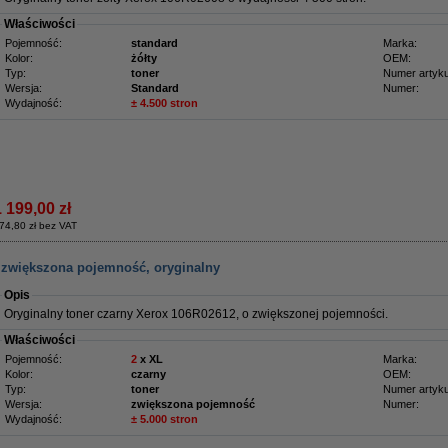
Właściwości
Pojemność:
standard
Marka:
Kolor:
żółty
OEM:
Typ:
toner
Numer artyku
Wersja:
Standard
Numer:
Wydajność:
± 4.500 stron
1 199,00 zł
74,80 zł bez VAT
, zwiększona pojemność, oryginalny
Opis
Oryginalny toner czarny Xerox 106R02612, o zwiększonej pojemności.
Właściwości
Pojemność:
2
x XL
Marka:
Kolor:
czarny
OEM:
Typ:
toner
Numer artyku
Wersja:
zwiększona pojemność
Numer:
Wydajność:
± 5.000 stron