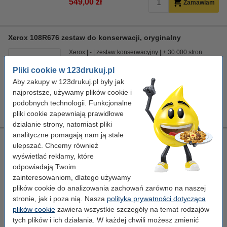
549,00 zł
Zamawiam
Xerox 108R676 zestaw do konserwacji, oryginalny
Xerox
-
zestaw konserwacyjny
± 30.000 stron
Pliki cookie w 123drukuj.pl
Kliknij i sprawdź całą specyfikacje
Aby zakupy w 123drukuj.pl były jak
Dostawa: 2-3 dni robocze
najprostsze, używamy plików cookie i
podobnych technologii. Funkcjonalne
579,00 zł
Zamawiam
pliki cookie zapewniają prawidłowe
działanie strony, natomiast pliki
analityczne pomagają nam ją stale
Xerox 109R00754 pojemnik na zużyty toner / waste toner
ulepszać. Chcemy również
collector, oryginalny
wyświetlać reklamy, które
pojemnik na zużyty toner
odpowiadają Twoim
zainteresowaniom, dlatego używamy
Kliknij i sprawdź całą specyfikacje
plików cookie do analizowania zachowań zarówno na naszej
Dostawa: 2-3 dni robocze
stronie, jak i poza nią. Nasza
polityka prywatności dotycząca
plików cookie
zawiera wszystkie szczegóły na temat rodzajów
209,00 zł
Zamawiam
tych plików i ich działania. W każdej chwili możesz zmienić