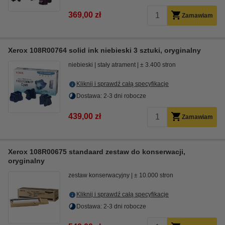
369,00 zł
Zamawiam
Xerox 108R00764 solid ink niebieski 3 sztuki, oryginalny
niebieski
stały atrament
± 3.400 stron
Kliknij i sprawdź całą specyfikacje
Dostawa: 2-3 dni robocze
439,00 zł
Zamawiam
Xerox 108R00675 standaard zestaw do konserwacji,
oryginalny
zestaw konserwacyjny
± 10.000 stron
Kliknij i sprawdź całą specyfikacje
Dostawa: 2-3 dni robocze