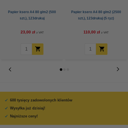
Papier ksero A4 80 g/m2 (500
Papier ksero A4 80 g/m2 (2500
szt.), 123drukuj
szt.), 123drukuj (5 ryz)
23,00 zł
110,00 zł
z VAT
z VAT
600 tysięcy zadowolonych klientów
Wysyłka już dzisiaj!
Najniższe ceny!