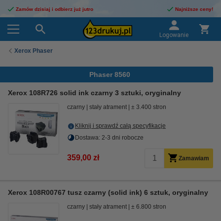
Zamów dzisiaj i odbierz już jutro
Najniższe ceny!
Logowanie
Xerox Phaser
Phaser 8560
Xerox 108R726 solid ink czarny 3 sztuki, oryginalny
czarny
stały atrament
± 3.400 stron
Kliknij i sprawdź całą specyfikacje
Dostawa: 2-3 dni robocze
359,00 zł
Zamawiam
Xerox 108R00767 tusz czarny (solid ink) 6 sztuk, oryginalny
czarny
stały atrament
± 6.800 stron