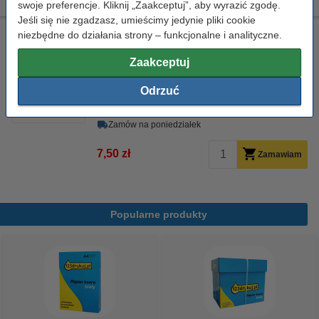
swoje preferencje. Kliknij „Zaakceptuj”, aby wyrazić zgodę.
Jeśli się nie zgadzasz, umieścimy jedynie pliki cookie
Ściereczka do czyszczenia drukarki laserowej
niezbędne do działania strony – funkcjonalne i analityczne.
ściereczka do czyszczenia
43 x 32 cm
żółty
Zaakceptuj
999058
Odrzuć
Kliknij i sprawdź całą specyfikacje
Dostępny
Zamów na poniedziałek
7,50 zł
Zamawiam
Popularne produkty