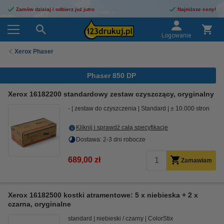
Zamów dzisiaj i odbierz już jutro
Najniższe ceny!
Logowanie
Xerox Phaser
Phaser 850 DP
Xerox 16182200 standardowy zestaw czyszczący, oryginalny
-
zestaw do czyszczenia
Standard
± 10.000 stron
Kliknij i sprawdź całą specyfikacje
Dostawa: 2-3 dni robocze
689,00 zł
Zamawiam
Xerox 16182500 kostki atramentowe: 5 x niebieska + 2 x
czarna, oryginalne
standard
niebieski / czarny
ColorStix