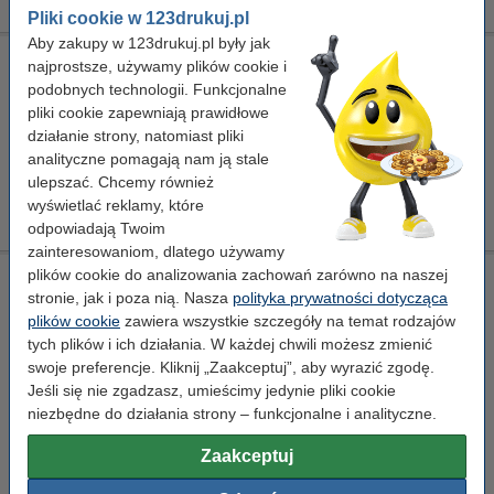
Pliki cookie w 123drukuj.pl
Aby zakupy w 123drukuj.pl były jak
Xerox 16184500 zestaw czyszczący, oryginalny
najprostsze, używamy plików cookie i
podobnych technologii. Funkcjonalne
-
zestaw do czyszczenia
Standard
± 14.000 stron
pliki cookie zapewniają prawidłowe
Kliknij i sprawdź całą specyfikacje
działanie strony, natomiast pliki
analityczne pomagają nam ją stale
Zamawiam
ulepszać. Chcemy również
wyświetlać reklamy, które
Ten produkt został wycofany
odpowiadają Twoim
zainteresowaniom, dlatego używamy
plików cookie do analizowania zachowań zarówno na naszej
Ściereczka do czyszczenia drukarki laserowej
stronie, jak i poza nią. Nasza
polityka prywatności dotycząca
ściereczka do czyszczenia
43 x 32 cm
żółty
plików cookie
zawiera wszystkie szczegóły na temat rodzajów
999058
tych plików i ich działania. W każdej chwili możesz zmienić
swoje preferencje. Kliknij „Zaakceptuj”, aby wyrazić zgodę.
Kliknij i sprawdź całą specyfikacje
Jeśli się nie zgadzasz, umieścimy jedynie pliki cookie
Dostępny
niezbędne do działania strony – funkcjonalne i analityczne.
Zamów na wtorek
Zaakceptuj
7,50 zł
Zamawiam