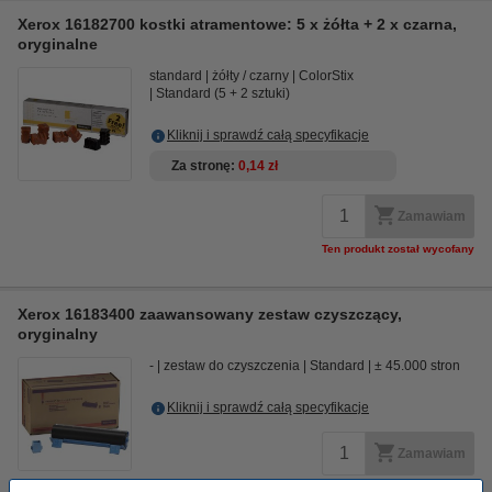
Xerox 16182700 kostki atramentowe: 5 x żółta + 2 x czarna,
oryginalne
standard
żółty / czarny
ColorStix
Standard (5 + 2 sztuki)
Kliknij i sprawdź całą specyfikacje
Za stronę
0,14 zł
Zamawiam
Ten produkt został wycofany
Xerox 16183400 zaawansowany zestaw czyszczący,
oryginalny
-
zestaw do czyszczenia
Standard
± 45.000 stron
Kliknij i sprawdź całą specyfikacje
Zamawiam
Ten produkt został wycofany