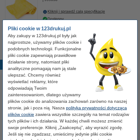
Kliknij i sprawdź całą specyfikacje
Dostępny
Zamów na wtorek
Pliki cookie w 123drukuj.pl
Aby zakupy w 123drukuj.pl były jak
7,50 zł
Zamawiam
najprostsze, używamy plików cookie i
podobnych technologii. Funkcjonalne
pliki cookie zapewniają prawidłowe
działanie strony, natomiast pliki
Popularne produkty
analityczne pomagają nam ją stale
ulepszać. Chcemy również
wyświetlać reklamy, które
odpowiadają Twoim
zainteresowaniom, dlatego używamy
plików cookie do analizowania zachowań zarówno na naszej
stronie, jak i poza nią. Nasza
polityka prywatności dotycząca
plików cookie
zawiera wszystkie szczegóły na temat rodzajów
tych plików i ich działania. W każdej chwili możesz zmienić
Papier ksero A4 80 g/m2 (500
Papier ksero A4 80 g/m2 (2500
swoje preferencje. Kliknij „Zaakceptuj”, aby wyrazić zgodę.
szt.), 123drukuj
szt.), 123drukuj (5 ryz)
Jeśli się nie zgadzasz, umieścimy jedynie pliki cookie