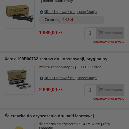
-
bęben światłoczuły
Kliknij i sprawdź całą specyfikacje
Za stronę
0,03 zł
1 989,00 zł
Zamawiam
Chwilowy brak towaru
Xerox 109R00732 zestaw do konserwacji, oryginalny
zestaw konserwacyjny
± 300.000 stron
Kliknij i sprawdź całą specyfikacje
2 999,00 zł
Zamawiam
Chwilowy brak towaru
Ściereczka do czyszczenia drukarki laserowej
ściereczka do czyszczenia
43 x 32 cm
żółty
999058