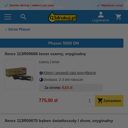
Zamów dzisiaj i odbierz już jutro
Najniższe ceny!
Logowanie
Xerox Phaser
Phaser 5500 DN
Xerox 113R00668 toner czarny, oryginalny
czarny
toner
Kliknij i sprawdź całą specyfikacje
Dostawa: 2-3 dni robocze
Za stronę
0,03 zł
775,00 zł
Zamawiam
Xerox 113R00670 bęben światłoczuły / drum, oryginalny