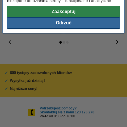
niezbędne do działania strony – funkcjonalne i analityczne.
23,00 zł
110,00 zł
z VAT
z VAT
Zaakceptuj
Odrzuć
600 tysięcy zadowolonych klientów
Wysyłka już dzisiaj!
Najniższe ceny!
Potrzebujesz pomocy?
Skontaktuj się z nami 123 123 270
Pn-Pt od 8:00 do 16:00