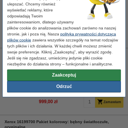
ulepszać. Chcemy również
Kliknij i sprawdź całą specyfikacje
wyświetlać reklamy, które
Dostawa: 2-3 dni robocze
odpowiadają Twoim
zainteresowaniom, dlatego używamy
Za stronę
0,03 zł
plików cookie do analizowania zachowań zarówno na naszej
stronie, jak i poza nią. Nasza
polityka prywatności dotycząca
999,00 zł
Zamawiam
plików cookie
zawiera wszystkie szczegóły na temat rodzajów
tych plików i ich działania. W każdej chwili możesz zmienić
swoje preferencje. Kliknij „Zaakceptuj”, aby wyrazić zgodę.
Xerox 16199500 bęben światłoczuły / drum żółty, oryginalny
Jeśli się nie zgadzasz, umieścimy jedynie pliki cookie
żółty
bęben światłoczuły
niezbędne do działania strony – funkcjonalne i analityczne.
Kliknij i sprawdź całą specyfikacje
Zaakceptuj
Dostawa: 2-3 dni robocze
Odrzuć
Za stronę
0,03 zł
999,00 zł
Zamawiam
Xerox 16199700 Pakiet kolorowy: bębny światłoczułe,
oryginalne