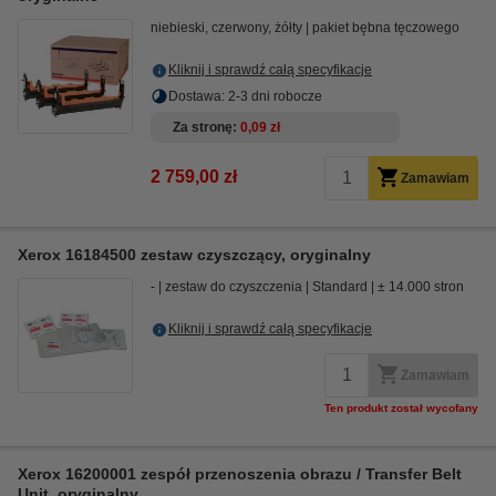
niebieski, czerwony, żółty
pakiet bębna tęczowego
Kliknij i sprawdź całą specyfikacje
Dostawa: 2-3 dni robocze
Za stronę
0,09 zł
2 759,00 zł
Zamawiam
Xerox 16184500 zestaw czyszczący, oryginalny
-
zestaw do czyszczenia
Standard
± 14.000 stron
Kliknij i sprawdź całą specyfikacje
Zamawiam
Ten produkt został wycofany
Xerox 16200001 zespół przenoszenia obrazu / Transfer Belt
Unit, oryginalny