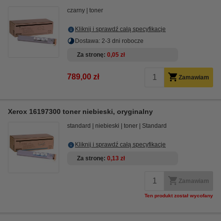
czarny
toner
Kliknij i sprawdź całą specyfikacje
Dostawa: 2-3 dni robocze
Za stronę
0,05 zł
789,00 zł
Zamawiam
Xerox 16197300 toner niebieski, oryginalny
standard
niebieski
toner
Standard
Kliknij i sprawdź całą specyfikacje
Za stronę
0,13 zł
Zamawiam
Ten produkt został wycofany