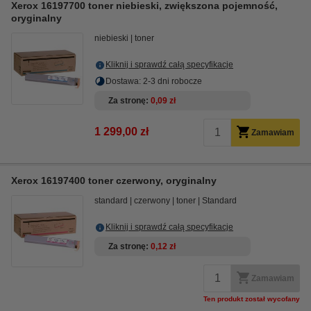
Xerox 16197700 toner niebieski, zwiększona pojemność,
oryginalny
niebieski
toner
Kliknij i sprawdź całą specyfikacje
Dostawa: 2-3 dni robocze
Za stronę
0,09 zł
1 299,00 zł
Zamawiam
Xerox 16197400 toner czerwony, oryginalny
standard
czerwony
toner
Standard
Kliknij i sprawdź całą specyfikacje
Za stronę
0,12 zł
Zamawiam
Ten produkt został wycofany