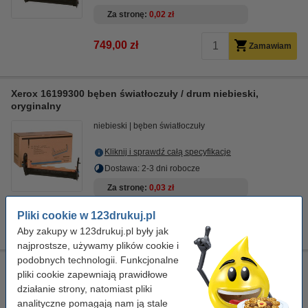
Za stronę
0,02 zł
749,00 zł
Zamawiam
Xerox 16199300 bęben światłoczuły / drum niebieski,
oryginalny
niebieski
bęben światłoczuły
Kliknij i sprawdź całą specyfikacje
Dostawa: 2-3 dni robocze
Za stronę
0,03 zł
Pliki cookie w 123drukuj.pl
999,00 zł
Zamawiam
Aby zakupy w 123drukuj.pl były jak
najprostsze, używamy plików cookie i
podobnych technologii. Funkcjonalne
Xerox 16199400 bęben światłoczuły / drum czerwony,
pliki cookie zapewniają prawidłowe
oryginalny
działanie strony, natomiast pliki
czerwony
bęben światłoczuły
analityczne pomagają nam ją stale