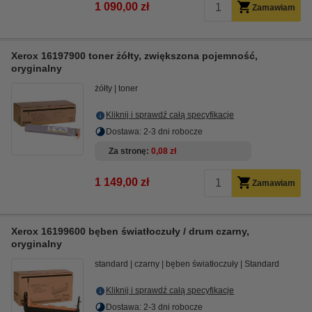
1 090,00 zł
Zamawiam
Xerox 16197900 toner żółty, zwiększona pojemność,
oryginalny
żółty
toner
Kliknij i sprawdź całą specyfikacje
Dostawa: 2-3 dni robocze
Za stronę
0,08 zł
1 149,00 zł
Zamawiam
Xerox 16199600 bęben światłoczuły / drum czarny,
oryginalny
standard
czarny
bęben światłoczuły
Standard
Kliknij i sprawdź całą specyfikacje
Dostawa: 2-3 dni robocze