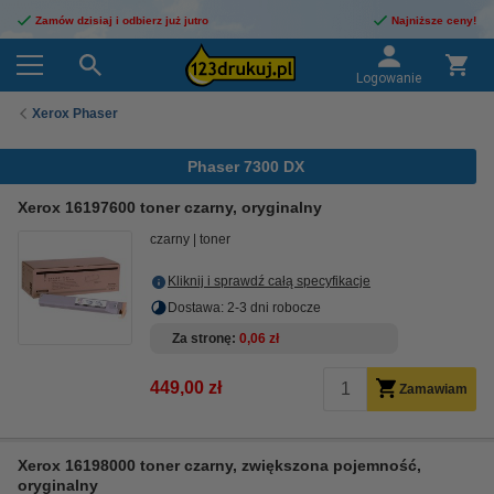
Zamów dzisiaj i odbierz już jutro
Najniższe ceny!
Logowanie
Xerox Phaser
Phaser 7300 DX
Xerox 16197600 toner czarny, oryginalny
czarny
toner
Kliknij i sprawdź całą specyfikacje
Dostawa: 2-3 dni robocze
Za stronę
0,06 zł
449,00 zł
Zamawiam
Xerox 16198000 toner czarny, zwiększona pojemność,
oryginalny