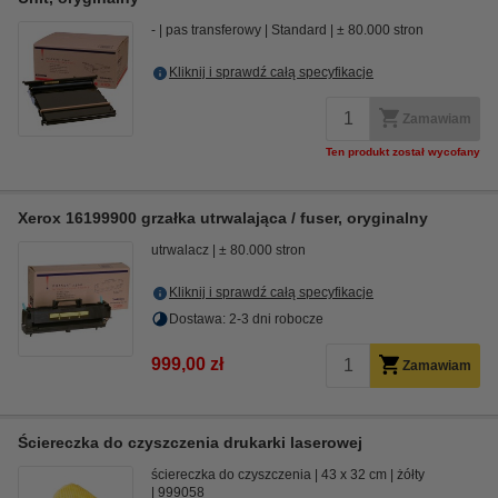
-
pas transferowy
Standard
± 80.000 stron
Kliknij i sprawdź całą specyfikacje
Zamawiam
Ten produkt został wycofany
Xerox 16199900 grzałka utrwalająca / fuser, oryginalny
utrwalacz
± 80.000 stron
Kliknij i sprawdź całą specyfikacje
Dostawa: 2-3 dni robocze
999,00 zł
Zamawiam
Ściereczka do czyszczenia drukarki laserowej
ściereczka do czyszczenia
43 x 32 cm
żółty
999058