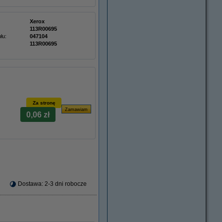
Xerox
113R00695
łu:
047104
113R00695
Za stronę
0,06 zł
Dostawa: 2-3 dni robocze