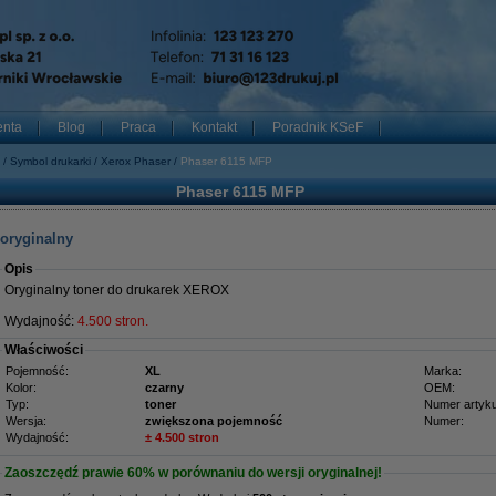
enta
Blog
Praca
Kontakt
Poradnik KSeF
Symbol drukarki
Xerox Phaser
Phaser 6115 MFP
Phaser 6115 MFP
 oryginalny
Opis
Oryginalny toner do drukarek XEROX
Wydajność:
4.500 stron.
Właściwości
Pojemność:
XL
Marka:
Kolor:
czarny
OEM:
Typ:
toner
Numer artyku
Wersja:
zwiększona pojemność
Numer:
Wydajność:
± 4.500 stron
Zaoszczędź prawie
60%
w porównaniu do wersji oryginalnej!