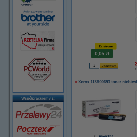
Za stronę
0,05 zł
1
Xerox 113R00693 toner niebies
Współpracujemy z:
powiększ