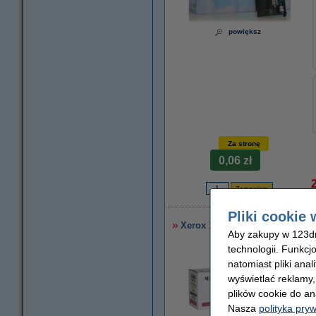
powiększ
Za stronę
0,06 zł
2
Pliki cookie 
Xerox 113R00694 toner żółty, 
Aby zakupy w 123dru
technologii. Funkcj
natomiast pliki ana
wyświetlać reklamy
plików cookie do an
Nasza
polityka pry