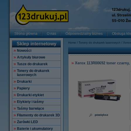
Strona główna
O nas
Odpowiedzialny biznes
Obsługa kli
Home
Tonery do drukarek laserowych
Xerox
Sklep internetowy
Nowości
Artykuły biurowe
Xerox 113R00692 toner czarny,
Tusze do drukarek
Tonery do drukarek
laserowych
Drukarki
Papiery
Drukarki etykiet
Etykiety i taśmy
Taśmy barwiące
Filamenty do drukarek 3D
powiększ
Żarówki LED
Baterie i akumulatory