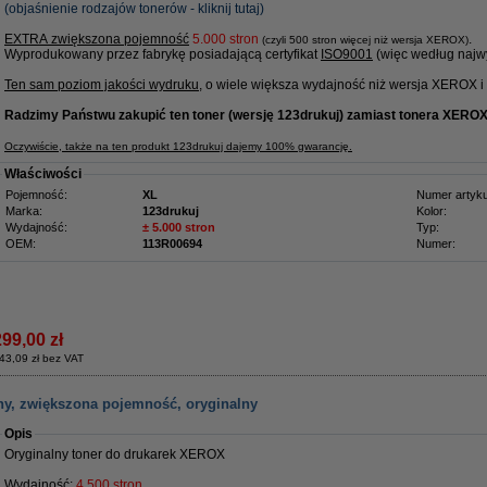
(objaśnienie rodzajów tonerów - kliknij tutaj)
EXTRA zwiększona pojemność
5
.000 stron
.
(czyli 500 stron więcej niż wersja XEROX)
Wyprodukowany przez fabrykę posiadającą certyfikat
ISO9001
(więc według najwy
Ten sam poziom jakości wydruku
, o wiele większa wydajność niż wersja XEROX i ....
Radzimy Państwu zakupić ten toner (wersję 123drukuj) zamiast tonera XEROX
Oczywiście, także na ten produkt 123drukuj dajemy 100% gwarancję.
Właściwości
Pojemność:
XL
Numer artyku
Marka:
123drukuj
Kolor:
Wydajność:
± 5.000 stron
Typ:
OEM:
113R00694
Numer:
299,00 zł
43,09 zł bez VAT
ny, zwiększona pojemność, oryginalny
Opis
Oryginalny toner do drukarek XEROX
Wydajność:
4.500 stron.