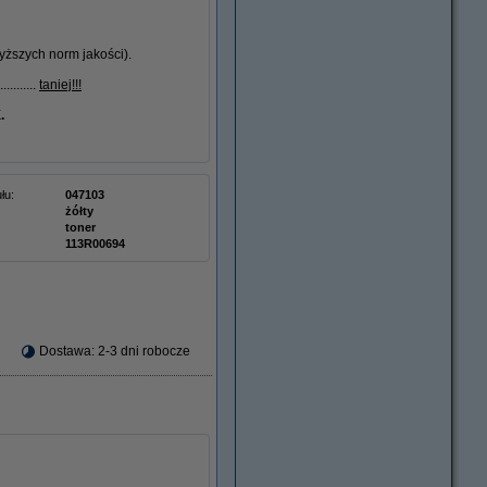
ższych norm jakości).
.......
taniej!!!
.
łu:
047103
żółty
toner
113R00694
Dostawa: 2-3 dni robocze