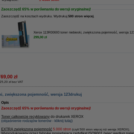
Zaoszczędź
65%
w porównaniu do wersji oryginalnej!
Zaoszczędź na kosztach wydruku. Wydrukuj
500 stron więcej
.
Xerox 113R00693 toner niebieski, zwiększona pojemność, wersja 12
299,00 zł
769,00 zł
25,20 zł bez VAT
ki, zwiększona pojemność, wersja 123drukuj
Opis
Zaoszczędź
65%
w porównaniu do wersji oryginalnej!
Toner całkowicie recyklowany
do drukarek XEROX
(objaśnienie rodzajów tonerów - kliknij tutaj)
EXTRA zwiększona pojemność
5
.000 stron
.
(czyli 500 stron więcej niż wersja XEROX)
Wyprodukowany przez fabrykę posiadającą certyfikat
ISO9001
(więc według najwy