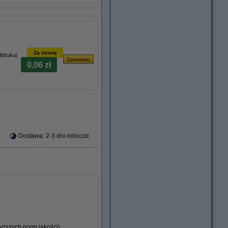
Za stronę
3drukuj
0,06 zł
Dostawa: 2-3 dni robocze
ższych norm jakości).