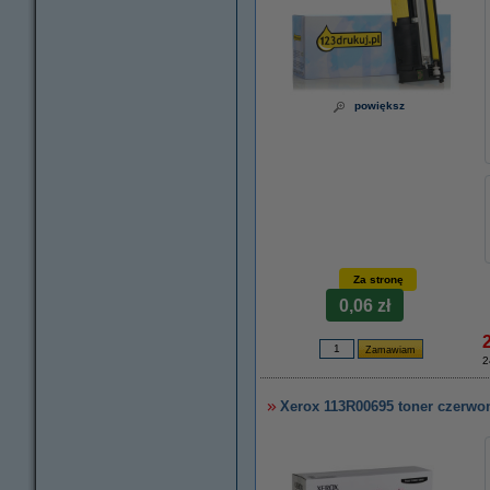
powiększ
Za stronę
0,06 zł
2
Xerox 113R00695 toner czerwo