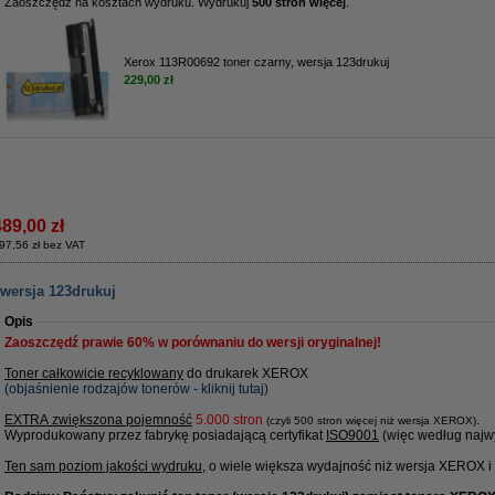
Zaoszczędź na kosztach wydruku. Wydrukuj
500 stron więcej
.
Xerox 113R00692 toner czarny, wersja 123drukuj
229,00 zł
489,00 zł
97,56 zł bez VAT
 wersja 123drukuj
Opis
Zaoszczędź prawie
60%
w porównaniu do wersji oryginalnej!
Toner całkowicie recyklowany
do drukarek XEROX
(objaśnienie rodzajów tonerów - kliknij tutaj)
EXTRA zwiększona pojemność
5
.000 stron
.
(czyli 500 stron więcej niż wersja XEROX)
Wyprodukowany przez fabrykę posiadającą certyfikat
ISO9001
(więc według najwy
Ten sam poziom jakości wydruku
, o wiele większa wydajność niż wersja XEROX i ....