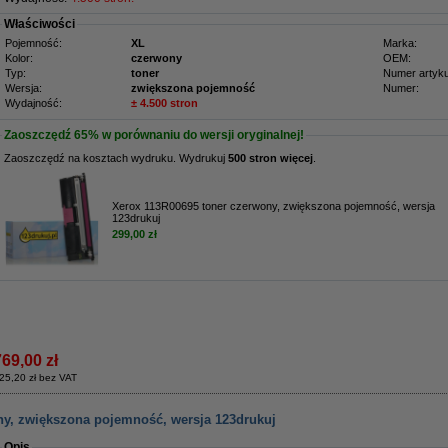
Właściwości
Pojemność:
XL
Marka:
Kolor:
czerwony
OEM:
Typ:
toner
Numer artyku
Wersja:
zwiększona pojemność
Numer:
Wydajność:
± 4.500 stron
Zaoszczędź
65%
w porównaniu do wersji oryginalnej!
Zaoszczędź na kosztach wydruku. Wydrukuj
500 stron więcej
.
Xerox 113R00695 toner czerwony, zwiększona pojemność, wersja
123drukuj
299,00 zł
769,00 zł
25,20 zł bez VAT
ny, zwiększona pojemność, wersja 123drukuj
Opis