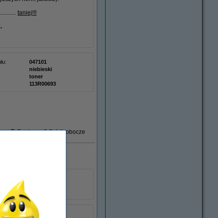
.......
taniej!!!
.
łu:
047101
niebieski
toner
113R00693
Dostawa: 2-3 dni robocze
Xerox