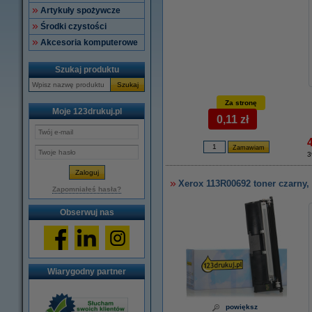
Artykuły spożywcze
Środki czystości
Akcesoria komputerowe
Szukaj produktu
Szukaj
Za stronę
Moje 123drukuj.pl
0,11 zł
3
Xerox 113R00692 toner czarny,
Zapomniałeś hasła?
Obserwuj nas
Wiarygodny partner
powiększ