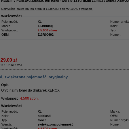
Radzimy Państwu zakupić ten toner (wersję 123drukuj) zamiast tonera XEROX
Oczywiście, także na ten produkt 123drukuj dajemy 100% gwarancję.
Właściwości
Pojemność:
XL
Numer artyku
Marka:
123drukuj
Kolor:
Wydajność:
± 5.000 stron
Typ:
OEM:
113R00692
Numer:
229,00 zł
86,18 zł bez VAT
ki, zwiększona pojemność, oryginalny
Opis
Oryginalny toner do drukarek XEROX
Wydajność:
4.500 stron.
Właściwości
Pojemność:
XL
Marka:
Kolor:
niebieski
OEM:
Typ:
toner
Numer artyku
Wersja:
zwiększona pojemność
Numer:
Wydajność:
± 4.500 stron