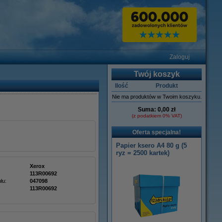
Zaloguj
Twój koszyk
Ilość
Produkt
Nie ma produktów w Twoim koszyku.
Suma:
0,00 zł
(z podatkiem 0% VAT)
Oferta specjalna!
Papier ksero A4 80 g (5
ryz = 2500 kartek)
Xerox
113R00692
łu:
047098
113R00692