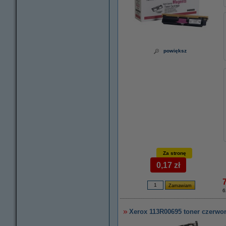
powiększ
Za stronę
0,17 zł
6
Xerox 113R00695 toner czerwo