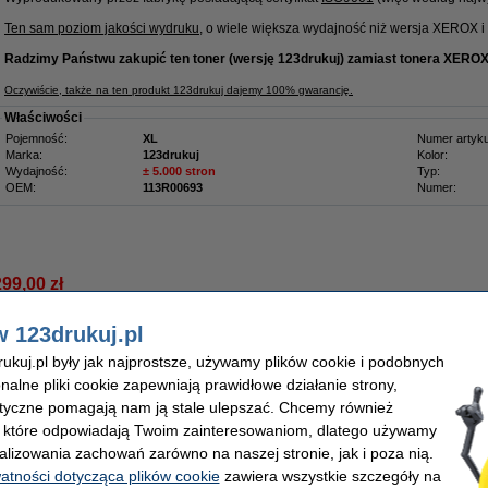
Ten sam poziom jakości wydruku
, o wiele większa wydajność niż wersja XEROX i ....
Radzimy Państwu zakupić ten toner (wersję 123drukuj) zamiast tonera XEROX
Oczywiście, także na ten produkt 123drukuj dajemy 100% gwarancję.
Właściwości
Pojemność:
XL
Numer artyku
Marka:
123drukuj
Kolor:
Wydajność:
± 5.000 stron
Typ:
OEM:
113R00693
Numer:
299,00 zł
43,09 zł bez VAT
w 123drukuj.pl
zwiększona pojemność, oryginalny
kuj.pl były jak najprostsze, używamy plików cookie i podobnych
Opis
onalne pliki cookie zapewniają prawidłowe działanie strony,
Oryginalny toner do drukarek XEROX
lityczne pomagają nam ją stale ulepszać. Chcemy również
, które odpowiadają Twoim zainteresowaniom, dlatego używamy
Wydajność:
4.500 stron.
alizowania zachowań zarówno na naszej stronie, jak i poza nią.
Właściwości
watności dotycząca plików cookie
zawiera wszystkie szczegóły na
Pojemność:
XL
Marka: