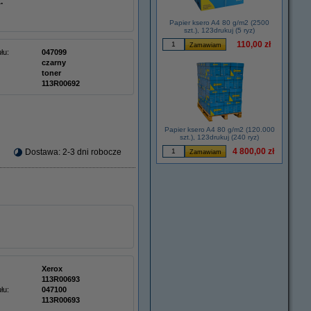
.
Papier ksero A4 80 g/m2 (2500
szt.), 123drukuj (5 ryz)
110,00 zł
łu:
047099
czarny
toner
113R00692
Papier ksero A4 80 g/m2 (120.000
szt.), 123drukuj (240 ryz)
4 800,00 zł
Dostawa: 2-3 dni robocze
Xerox
113R00693
łu:
047100
113R00693