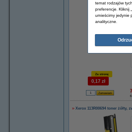
temat rodzajów tych
preferencje. Kliknij
powiększ
umieścimy jedynie p
analityczne.
Odrzu
Za stronę
0,17 zł
6
Xerox 113R00694 toner żółty, 