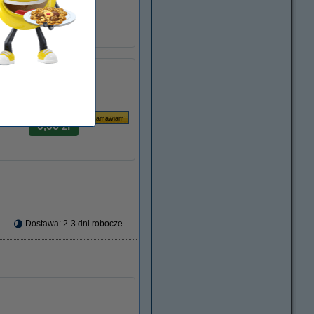
113R00694
łu:
047102
113R00694
Za stronę
kuj
0,06 zł
Dostawa: 2-3 dni robocze