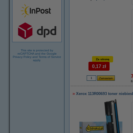
This site is protected by
reCAPTCHA and the Google
Privacy Policy
and
Terms of Service
Za stronę
apply.
0,17 zł
6
Xerox 113R00693 toner niebies