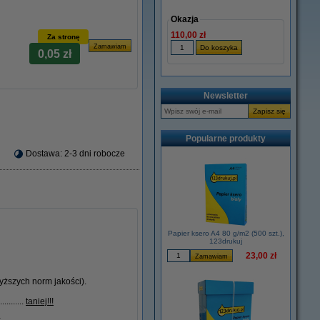
Okazja
110,00 zł
Za stronę
0,05 zł
Newsletter
Popularne produkty
Dostawa: 2-3 dni robocze
Papier ksero A4 80 g/m2 (500 szt.),
123drukuj
23,00 zł
ższych norm jakości).
.......
taniej!!!