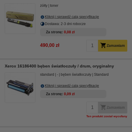
żółty
toner
Kliknij i sprawdź całą specyfikacje
Dostawa: 2-3 dni robocze
Za stronę
0,08 zł
490,00 zł
Zamawiam
Xerox 16186400 bęben światłoczuły / drum, oryginalny
standard
-
bęben światłoczuły
Standard
Kliknij i sprawdź całą specyfikacje
Za stronę
0,09 zł
Zamawiam
Ten produkt został wycofany