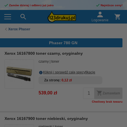
Zamów dzisiaj i odbierz już jutro
Najniższe ceny!
Logowanie
Xerox Phaser
Phaser 780 GN
Xerox 16167800 toner czarny, oryginalny
czarny
toner
Kliknij i sprawdź całą specyfikacje
Za stronę
0,12 zł
539,00 zł
Zamawiam
Chwilowy brak towaru
Xerox 16167900 toner niebieski, oryginalny
niebieski
toner