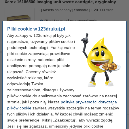
Xerox 16186500 imaging unit waste cartrigde, oryginalny
-
Kaseta na odpady
Standard
± 20.000 stron
Kliknij i sprawdź całą specyfikacje
Pliki cookie w 123drukuj.pl
Zamawiam
Aby zakupy w 123drukuj.pl były jak
najprostsze, używamy plików cookie i
Ten produkt został wycofany
podobnych technologii. Funkcjonalne
pliki cookie zapewniają prawidłowe
Xerox 16186601 duża rolka utrwalająca / big fuser roll,
działanie strony, natomiast pliki
oryginalny
analityczne pomagają nam ją stale
ulepszać. Chcemy również
-
rolka utrwalacza
Standard
± 20.000 stron
wyświetlać reklamy, które
Kliknij i sprawdź całą specyfikacje
odpowiadają Twoim
zainteresowaniom, dlatego używamy
Zamawiam
plików cookie do analizowania zachowań zarówno na naszej
stronie, jak i poza nią. Nasza
polityka prywatności dotycząca
Ten produkt został wycofany
plików cookie
zawiera wszystkie szczegóły na temat rodzajów
tych plików i ich działania. W każdej chwili możesz zmienić
swoje preferencje. Kliknij „Zaakceptuj”, aby wyrazić zgodę.
Ściereczka do czyszczenia drukarki laserowej
Jeśli się nie zgadzasz, umieścimy jedynie pliki cookie