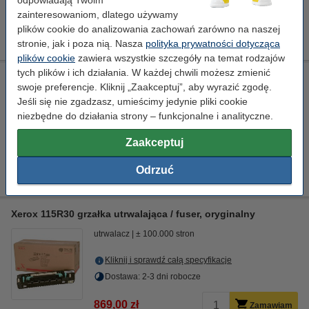
Dostawa: 2-3 dni robocze
zainteresowaniom, dlatego używamy
1 459,00 zł
plików cookie do analizowania zachowań zarówno na naszej
Zamawiam
stronie, jak i poza nią. Nasza
polityka prywatności dotycząca
plików cookie
zawiera wszystkie szczegóły na temat rodzajów
tych plików i ich działania. W każdej chwili możesz zmienić
Xerox 108R592 rolka transferowa / transfer roll, oryginalny
swoje preferencje. Kliknij „Zaakceptuj”, aby wyrazić zgodę.
-
wałek przenoszący
Standard
± 15.000 stron
Jeśli się nie zgadzasz, umieścimy jedynie pliki cookie
niezbędne do działania strony – funkcjonalne i analityczne.
Kliknij i sprawdź całą specyfikacje
Zaakceptuj
Zamawiam
Odrzuć
Ten produkt został wycofany
Xerox 115R30 grzałka utrwalająca / fuser, oryginalny
utrwalacz
± 100.000 stron
Kliknij i sprawdź całą specyfikacje
Dostawa: 2-3 dni robocze
869,00 zł
Zamawiam