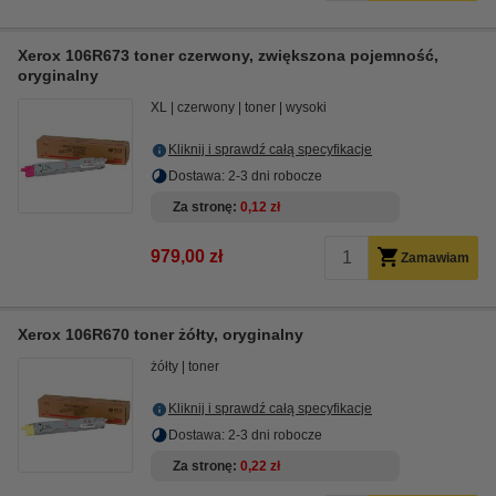
Xerox 106R673 toner czerwony, zwiększona pojemność,
oryginalny
XL
czerwony
toner
wysoki
Kliknij i sprawdź całą specyfikacje
Dostawa: 2-3 dni robocze
Za stronę
0,12 zł
979,00 zł
Zamawiam
Xerox 106R670 toner żółty, oryginalny
żółty
toner
Kliknij i sprawdź całą specyfikacje
Dostawa: 2-3 dni robocze
Za stronę
0,22 zł