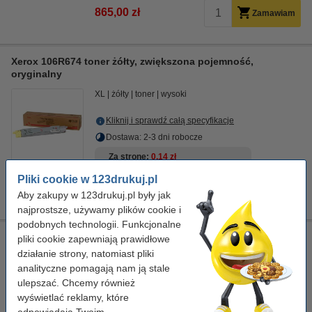
865,00 zł
Zamawiam
Xerox 106R674 toner żółty, zwiększona pojemność,
oryginalny
XL
żółty
toner
wysoki
Kliknij i sprawdź całą specyfikacje
Dostawa: 2-3 dni robocze
Za stronę
0,14 zł
Pliki cookie w 123drukuj.pl
1 099,00 zł
Zamawiam
Aby zakupy w 123drukuj.pl były jak
najprostsze, używamy plików cookie i
podobnych technologii. Funkcjonalne
Xerox 108R591 sekcja obrazowania / imaging unit,
pliki cookie zapewniają prawidłowe
oryginalny
działanie strony, natomiast pliki
analityczne pomagają nam ją stale
-
zespół obrazujący
± 30.000 stron
ulepszać. Chcemy również
Kliknij i sprawdź całą specyfikacje
wyświetlać reklamy, które
odpowiadają Twoim