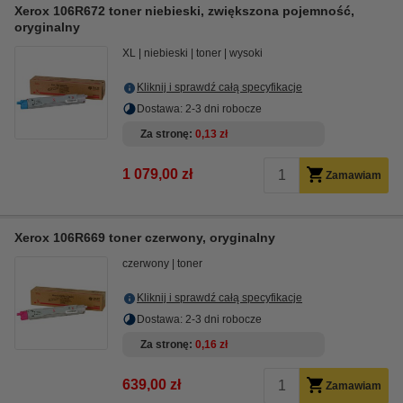
Xerox 106R672 toner niebieski, zwiększona pojemność,
oryginalny
XL
niebieski
toner
wysoki
Kliknij i sprawdź całą specyfikacje
Dostawa: 2-3 dni robocze
Za stronę
0,13 zł
1 079,00 zł
Zamawiam
Xerox 106R669 toner czerwony, oryginalny
czerwony
toner
Kliknij i sprawdź całą specyfikacje
Dostawa: 2-3 dni robocze
Za stronę
0,16 zł
639,00 zł
Zamawiam