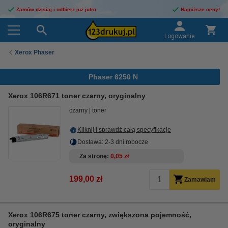
Zamów dzisiaj i odbierz już jutro
Najniższe ceny!
Logowanie
Xerox Phaser
Phaser 6250 N
Xerox 106R671 toner czarny, oryginalny
czarny
toner
Kliknij i sprawdź całą specyfikacje
Dostawa: 2-3 dni robocze
Za stronę
0,05 zł
199,00 zł
Zamawiam
Xerox 106R675 toner czarny, zwiększona pojemność,
oryginalny