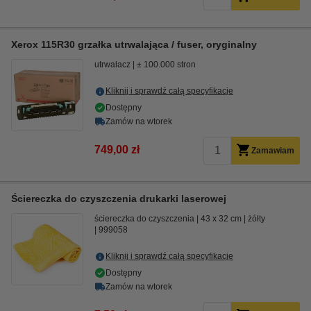
Xerox 115R30 grzałka utrwalająca / fuser, oryginalny
utrwalacz
± 100.000 stron
Kliknij i sprawdź całą specyfikacje
Dostępny
Zamów na wtorek
749,00 zł
Zamawiam
Ściereczka do czyszczenia drukarki laserowej
ściereczka do czyszczenia
43 x 32 cm
żółty
999058
Kliknij i sprawdź całą specyfikacje
Dostępny
Zamów na wtorek