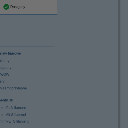
Dostępny
riały biurowe
latory
egarory
z WOW
ery
y samoprzylepne
menty 3D
 mm PLA filament
 mm ABS filament
 mm PETG filament