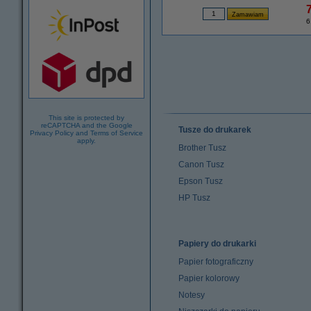
7
6
This site is protected by
reCAPTCHA and the Google
Tusze do drukarek
Privacy Policy
and
Terms of Service
apply.
Brother Tusz
Canon Tusz
Epson Tusz
HP Tusz
Papiery do drukarki
Papier fotograficzny
Papier kolorowy
Notesy