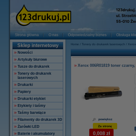
Strona główna
O nas
Odpowiedzialny biznes
Obsługa kli
Home
Tonery do drukarek laserowych
Xerox
Sklep internetowy
Nowości
Artykuły biurowe
Xerox 006R01819 toner czarny,
Tusze do drukarek
Tonery do drukarek
laserowych
Drukarki
Papiery
Drukarki etykiet
Etykiety i taśmy
Taśmy barwiące
Filamenty do drukarek 3D
powiększ
Żarówki LED
Za stronę
0,008 zł
Baterie i akumulatory