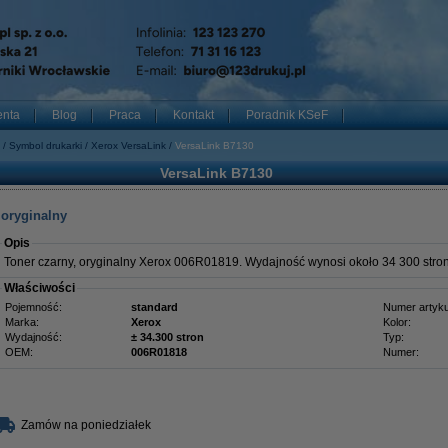
enta
Blog
Praca
Kontakt
Poradnik KSeF
Symbol drukarki
Xerox VersaLink
VersaLink B7130
VersaLink B7130
 oryginalny
Opis
Toner czarny, oryginalny Xerox 006R01819. Wydajność wynosi około 34 300 stron
Właściwości
Pojemność:
standard
Numer artyku
Marka:
Xerox
Kolor:
Wydajność:
± 34.300 stron
Typ:
OEM:
006R01818
Numer:
Zamów na poniedziałek