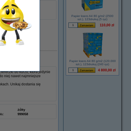
115R00115
łu:
048292
Papier ksero A4 80 g/m2 (2500
szt.), 123drukuj (5 ryz)
110,00 zł
Dostępny
Papier ksero A4 80 g/m2 (120.000
szt.), 123drukuj (240 ryz)
4 800,00 zł
ereczki do kurzu, która jedynie
do niej nawet najmniejsze
nkach. Unikaj dostania się
żółty
łu:
999058