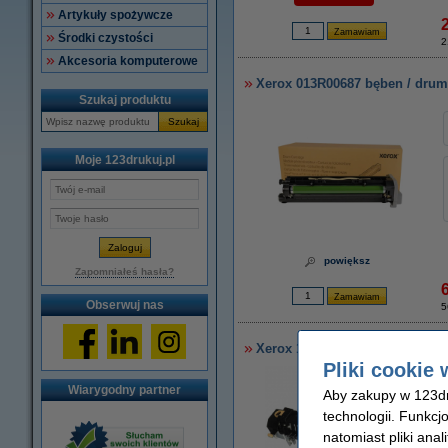
Artykuły spożywcze
Środki czystości
2
Akcesoria komputerowe
Xerox 013R00687 bęben / drum
Szukaj produktu
Szukaj
Moje 123drukuj.pl
powiększ
Zapomniałeś hasła?
Obserwuj nas
5
Xerox 115R00115 grzałka utrwal
Pliki cookie 
Wiarygodny partner
Aby zakupy w 123dru
technologii. Funkcj
natomiast pliki ana