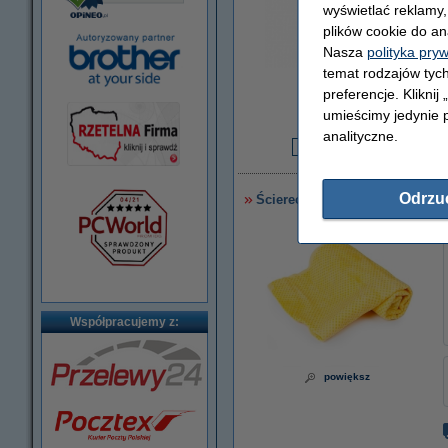
wyświetlać reklamy
plików cookie do an
Nasza
polityka pry
temat rodzajów tych
powiększ
preferencje. Kliknij
umieścimy jedynie p
analityczne.
1
Odrzu
Ściereczka do czyszczenia dru
Współpracujemy z:
powiększ