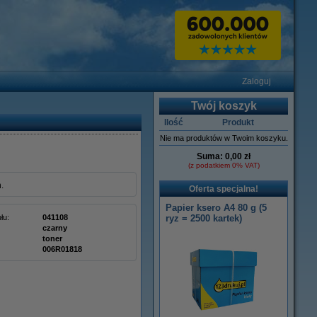
Zaloguj
Twój koszyk
Ilość
Produkt
Nie ma produktów w Twoim koszyku.
Suma:
0,00 zł
(z podatkiem 0% VAT)
.
Oferta specjalna!
Papier ksero A4 80 g (5
łu:
041108
ryz = 2500 kartek)
czarny
toner
006R01818