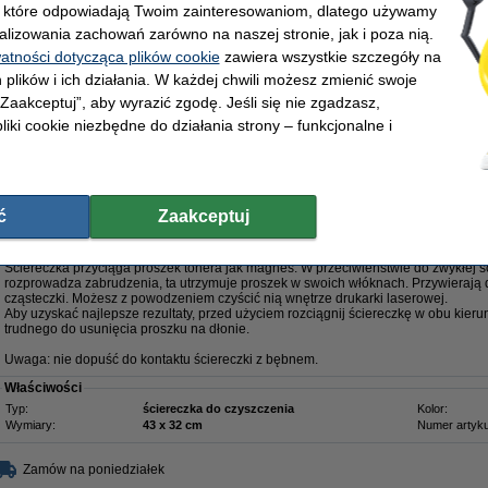
Właściwości
, które odpowiadają Twoim zainteresowaniom, dlatego używamy
Typ:
utrwalacz
OEM:
alizowania zachowań zarówno na naszej stronie, jak i poza nią.
Wydajność:
± 100.000 stron
Numer artyku
watności dotycząca plików cookie
zawiera wszystkie szczegóły na
Marka:
Xerox
 plików i ich działania. W każdej chwili możesz zmienić swoje
 „Zaakceptuj”, aby wyrazić zgodę. Jeśli się nie zgadzasz,
Zamów na poniedziałek
liki cookie niezbędne do działania strony – funkcjonalne i
1 258,00 zł
 022,76 zł bez VAT
ć
Zaakceptuj
karki laserowej
Opis
Ściereczka przyciąga proszek tonera jak magnes. W przeciwieństwie do zwykłej ści
rozprowadza zabrudzenia, ta utrzymuje proszek w swoich włóknach. Przywierają 
cząsteczki. Możesz z powodzeniem czyścić nią wnętrze drukarki laserowej.
Aby uzyskać najlepsze rezultaty, przed użyciem rozciągnij ściereczkę w obu kieru
trudnego do usunięcia proszku na dłonie.
Uwaga: nie dopuść do kontaktu ściereczki z bębnem.
Właściwości
Typ:
ściereczka do czyszczenia
Kolor:
Wymiary:
43 x 32 cm
Numer artyku
Zamów na poniedziałek