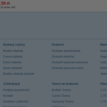
,50 zł
,10 zł bez VAT
Etykiety i taśmy
Drukarki
Mate
Brother etykiety
Drukarki atramentowe
Kalku
Canon etykiety
Drukarki mobilne
Segr
Dymo etykiety
Drukarki laserowe kolorowe
Leit
Dymo drukarki
Drukarki laserowe mono
Mark
Brother etykiety drukarki
Taśm
123drukuj.pl
Tonery do drukarek
Fila
Polityka prywatności
Brother Tonery
1,75
Kontakt
Canon Tonery
1,75
Dostawa i płatności
Samsung Tonery
1,75