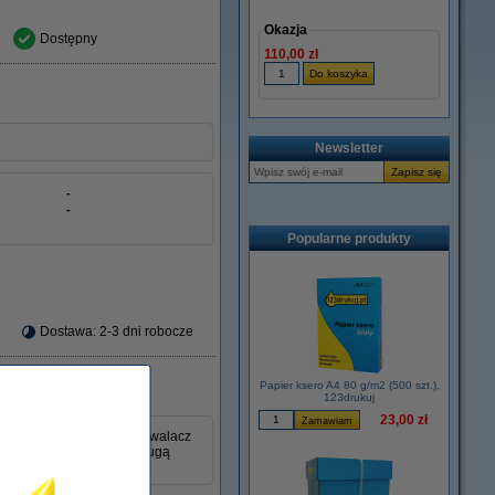
Okazja
Dostępny
110,00 zł
Newsletter
-
-
Popularne produkty
Dostawa: 2-3 dni robocze
Papier ksero A4 80 g/m2 (500 szt.),
123drukuj
23,00 zł
rzez długi czas. Ten utrwalacz
ądzenie utrwalające ma długą