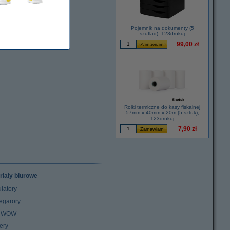
Pojemnik na dokumenty (5
szuflad), 123drukuj
99,00 zł
Rolki termiczne do kasy fiskalnej
57mm x 40mm x 20m (5 sztuk),
123drukuj
7,90 zł
riały biurowe
latory
egarory
z WOW
ery