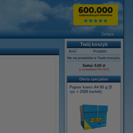
Zaloguj
Twój koszyk
Ilość
Produkt
Nie ma produktów w Twoim koszyku.
Suma:
0,00 zł
(z podatkiem 0% VAT)
Oferta specjalna!
Papier ksero A4 80 g (5
ryz = 2500 kartek)