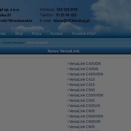
enta
Blog
Praca
Kontakt
Poradnik KSeF
Symbol drukarki
Xerox VersaLink
Xerox VersaLink
VersaLink C405/DN
VersaLink C405/N
VersaLink C405V/DN
VersaLink C410
VersaLink C415
VersaLink C500
VersaLink C500V/DN
VersaLink C505
VersaLink C505V/X
VersaLink C600
VersaLink C600V/DN
VersaLink C600V/N
VersaLink C605