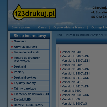
Strona główna
O nas
Odpowiedzialny biznes
Obsługa kli
Home
Tonery do drukarek laserowych
Xerox
Sklep internetowy
Nowości
Artykuły biurowe
VersaLink B400
Tusze do drukarek
VersaLink B400V/DN
Tonery do drukarek
VersaLink B400V/DNI
laserowych
VersaLink B405
Drukarki
VersaLink B405V/DN
Papiery
VersaLink B405V/DNI
Drukarki etykiet
VersaLink B410V/DN
VersaLink B415
Etykiety i taśmy
VersaLink B415V/DN
Taśmy barwiące
Versalink B600
Filamenty do drukarek 3D
VersaLink B600V/DN
Versalink B605
Żarówki LED
VersaLink B605V/S
Baterie i akumulatory