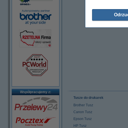
Odrzu
Współpracujemy z:
Tusze do drukarek
Brother Tusz
Canon Tusz
Epson Tusz
HP Tusz