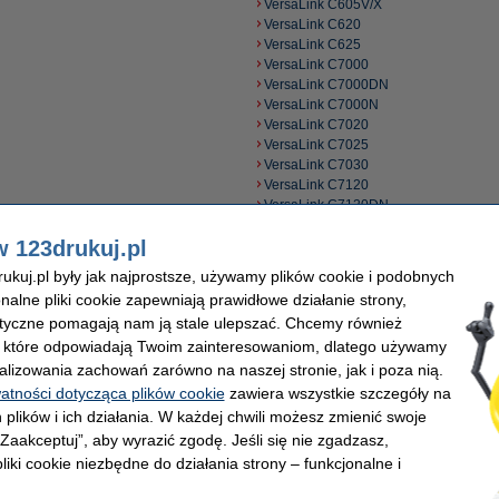
VersaLink C605V/X
VersaLink C620
VersaLink C625
VersaLink C7000
VersaLink C7000DN
VersaLink C7000N
VersaLink C7020
VersaLink C7025
VersaLink C7030
VersaLink C7120
VersaLink C7120DN
VersaLink C7125
w 123drukuj.pl
VersaLink C7130
VersaLink C7130V/DN
kuj.pl były jak najprostsze, używamy plików cookie i podobnych
VersaLink C8000
onalne pliki cookie zapewniają prawidłowe działanie strony,
VersaLink C8000W
lityczne pomagają nam ją stale ulepszać. Chcemy również
VersaLink C9000
, które odpowiadają Twoim zainteresowaniom, dlatego używamy
alizowania zachowań zarówno na naszej stronie, jak i poza nią.
watności dotycząca plików cookie
zawiera wszystkie szczegóły na
 plików i ich działania. W każdej chwili możesz zmienić swoje
 „Zaakceptuj”, aby wyrazić zgodę. Jeśli się nie zgadzasz,
liki cookie niezbędne do działania strony – funkcjonalne i