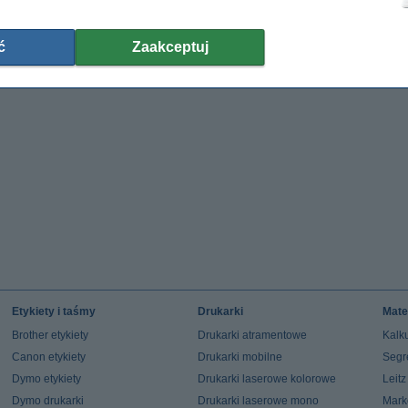
ć
Zaakceptuj
Etykiety i taśmy
Drukarki
Mate
Brother etykiety
Drukarki atramentowe
Kalku
Canon etykiety
Drukarki mobilne
Segr
Dymo etykiety
Drukarki laserowe kolorowe
Leit
Dymo drukarki
Drukarki laserowe mono
Mark