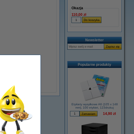
Okazja
110,00 zł
Newsletter
Popularne produkty
Etykiety wysyłkowe A6 (105 x 148
mm), 100 etykiet, 123drukuj
14,90 zł