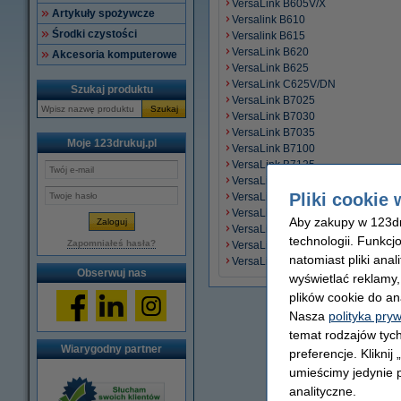
VersaLink B605V/X
Artykuły spożywcze
Versalink B610
Środki czystości
Versalink B615
VersaLink B620
Akcesoria komputerowe
VersaLink B625
VersaLink C625V/DN
Szukaj produktu
VersaLink B7025
Szukaj
VersaLink B7030
VersaLink B7035
Moje 123drukuj.pl
VersaLink B7100
VersaLink B7125
VersaLink B7130
Pliki cookie 
VersaLink B7135
VersaLink C400
Aby zakupy w 123dru
VersaLink C400V/DN
technologii. Funkcj
Zapomniałeś hasła?
VersaLink C400V/N
natomiast pliki ana
VersaLink C405
Obserwuj nas
wyświetlać reklamy
plików cookie do an
Nasza
polityka pry
temat rodzajów tych
Wiarygodny partner
preferencje. Kliknij
umieścimy jedynie p
analityczne.