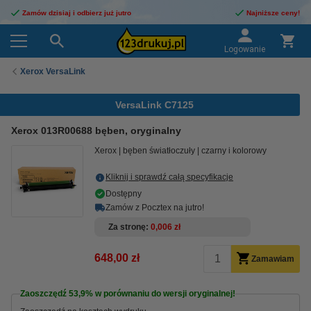
Zamów dzisiaj i odbierz już jutro
Najniższe ceny!
Logowanie
Xerox VersaLink
VersaLink C7125
Xerox 013R00688 bęben, oryginalny
Xerox
bęben światłoczuły
czarny i kolorowy
Kliknij i sprawdź całą specyfikacje
Dostępny
Zamów z Pocztex na jutro!
Za stronę
0,006 zł
648,00 zł
Zamawiam
Zaoszczędź
53,9%
w porównaniu do wersji oryginalnej!