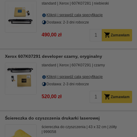
standard
Xerox
607K07281
niebieski
Kliknij i sprawdź całą specyfikacje
Dostawa: 2-3 dni robocze
490,00 zł
Zamawiam
Xerox 607K07291 developer czarny, oryginalny
standard
Xerox
607K07291
czarny
Kliknij i sprawdź całą specyfikacje
Dostawa: 2-3 dni robocze
520,00 zł
Zamawiam
Ściereczka do czyszczenia drukarki laserowej
ściereczka do czyszczenia
43 x 32 cm
żółty
999058