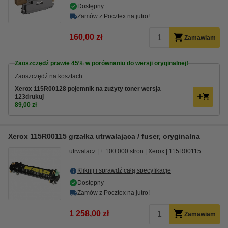
Dostępny
Zamów z Pocztex na jutro!
160,00 zł
Zamawiam
Zaoszczędź prawie
45%
w porównaniu do wersji oryginalnej!
Zaoszczędź na kosztach.
Xerox 115R00128 pojemnik na zużyty toner wersja
123drukuj
89,00 zł
Xerox 115R00115 grzałka utrwalająca / fuser, oryginalna
utrwalacz
± 100.000 stron
Xerox
115R00115
Kliknij i sprawdź całą specyfikacje
Dostępny
Zamów z Pocztex na jutro!
1 258,00 zł
Zamawiam