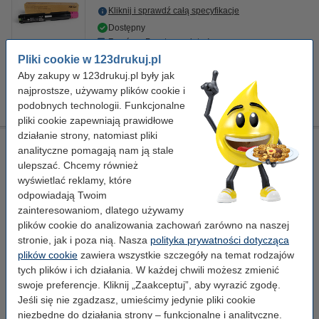
Kliknij i sprawdź całą specyfikacje
Dostępny
Zamów z Pocztex na jutro!
Pliki cookie w 123drukuj.pl
Za stronę
0,02 zł
Aby zakupy w 123drukuj.pl były jak
najprostsze, używamy plików cookie i
297,50 zł
Zamawiam
podobnych technologii. Funkcjonalne
pliki cookie zapewniają prawidłowe
działanie strony, natomiast pliki
Xerox 006R01831 toner żółty, zwiększona pojemność,
analityczne pomagają nam ją stale
oryginalny
ulepszać. Chcemy również
XL
Xerox
± 18.500 stron
006R01831
wyświetlać reklamy, które
odpowiadają Twoim
Kliknij i sprawdź całą specyfikacje
zainteresowaniom, dlatego używamy
Dostępny
plików cookie do analizowania zachowań zarówno na naszej
Zamów z Pocztex na jutro!
stronie, jak i poza nią. Nasza
polityka prywatności dotycząca
plików cookie
zawiera wszystkie szczegóły na temat rodzajów
Za stronę
0,02 zł
tych plików i ich działania. W każdej chwili możesz zmienić
swoje preferencje. Kliknij „Zaakceptuj”, aby wyrazić zgodę.
297,50 zł
Zamawiam
Jeśli się nie zgadzasz, umieścimy jedynie pliki cookie
niezbędne do działania strony – funkcjonalne i analityczne.