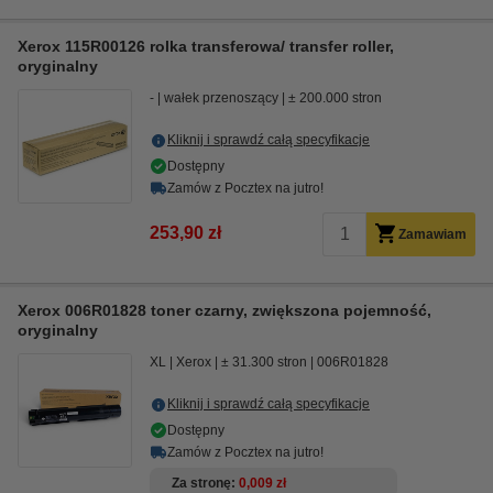
Xerox 115R00126 rolka transferowa/ transfer roller,
oryginalny
-
wałek przenoszący
± 200.000 stron
Kliknij i sprawdź całą specyfikacje
Dostępny
Zamów z Pocztex na jutro!
253,90 zł
Zamawiam
Xerox 006R01828 toner czarny, zwiększona pojemność,
oryginalny
XL
Xerox
± 31.300 stron
006R01828
Kliknij i sprawdź całą specyfikacje
Dostępny
Zamów z Pocztex na jutro!
Za stronę
0,009 zł