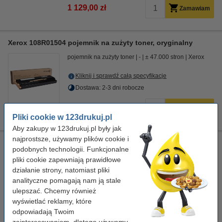
1 129,00 zł
Zamawiam
Xerox 108R01504 pojemnik na zużyty toner, oryginalny
pojemnik na zużyty toner
-
± 47.000 stron
Xerox
Kliknij i sprawdź całą specyfikacje
Dostawa: 2-3 dni robocze
299,00 zł
Zamawiam
Pliki cookie w 123drukuj.pl
Aby zakupy w 123drukuj.pl były jak
najprostsze, używamy plików cookie i
Xerox 008R13177 zszywki, oryginalne
podobnych technologii. Funkcjonalne
Zszywki
Standard
5.000 zszywki
Xerox
pliki cookie zapewniają prawidłowe
działanie strony, natomiast pliki
Kliknij i sprawdź całą specyfikacje
analityczne pomagają nam ją stale
Dostawa: 2-3 dni robocze
ulepszać. Chcemy również
wyświetlać reklamy, które
508,00 zł
Zamawiam
odpowiadają Twoim
zainteresowaniom, dlatego używamy