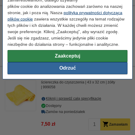
plików cookie do analizowania zachowań zarówno na naszej
stronie, jak i poza nią. Nasza
polityka prywatności dotycząca
Xerox 115R00143 grzałka utrwalająca / fuser, oryginalna
plików cookie
zawiera wszystkie szczegóły na temat rodzajów
utrwalacz
tych plików i ich działania. W każdej chwili możesz zmienić
swoje preferencje. Kliknij „Zaakceptuj”, aby wyrazić zgodę.
Kliknij i sprawdź całą specyfikacje
Jeśli się nie zgadzasz, umieścimy jedynie pliki cookie
Dostawa: 2-3 dni robocze
niezbędne do działania strony – funkcjonalne i analityczne.
3 750,00 zł
Zamawiam
Zaakceptuj
Odrzuć
Ściereczka do czyszczenia drukarki laserowej
ściereczka do czyszczenia
43 x 32 cm
żółty
999058
Kliknij i sprawdź całą specyfikacje
Dostępny
Zamów na poniedziałek
7,50 zł
Zamawiam