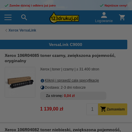
Zamów dzisiaj i odbierz już jutro
Najniższe ceny!
Logowanie
Xerox VersaLink
VersaLink C9000
Xerox 106R04085 toner czarny, zwiększona pojemność,
oryginalny
Xerox
toner
czarny
± 31.400 stron
Kliknij i sprawdź całą specyfikacje
Dostawa: 2-3 dni robocze
Za stronę
0,04 zł
1 139,00 zł
Zamawiam
Xerox 106R04082 toner niebieski, zwiększona pojemność,