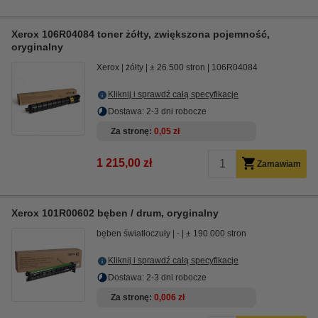
Xerox 106R04084 toner żółty, zwiększona pojemność,
oryginalny
Xerox
żółty
± 26.500 stron
106R04084
Kliknij i sprawdź całą specyfikacje
Dostawa: 2-3 dni robocze
Za stronę
0,05 zł
1 215,00 zł
Zamawiam
Xerox 101R00602 bęben / drum, oryginalny
bęben światłoczuły
-
± 190.000 stron
Kliknij i sprawdź całą specyfikacje
Dostawa: 2-3 dni robocze
Za stronę
0,006 zł