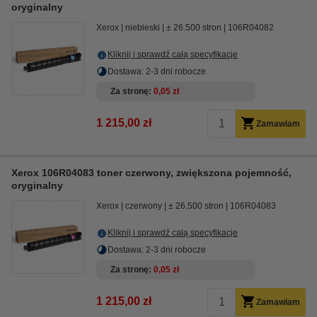
oryginalny
Xerox
niebieski
± 26.500 stron
106R04082
Kliknij i sprawdź całą specyfikacje
Dostawa: 2-3 dni robocze
Za stronę
0,05 zł
1 215,00 zł
Zamawiam
Xerox 106R04083 toner czerwony, zwiększona pojemność,
oryginalny
Xerox
czerwony
± 26.500 stron
106R04083
Kliknij i sprawdź całą specyfikacje
Dostawa: 2-3 dni robocze
Za stronę
0,05 zł
1 215,00 zł
Zamawiam