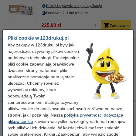
Kliknij i sprawdź całą specyfikacje
Dostawa: 2-3 dni robocze
225,00 zł
Zamawiam
Pliki cookie w 123drukuj.pl
Aby zakupy w 123drukuj.pl były jak
Xerox 013R00697 bęben/drum czarny, oryginalny
najprostsze, używamy plików cookie i
-
zespół obrazujący
± 150.000 stron
podobnych technologii. Funkcjonalne
pliki cookie zapewniają prawidłowe
Kliknij i sprawdź całą specyfikacje
działanie strony, natomiast pliki
Dostawa: 2-3 dni robocze
analityczne pomagają nam ją stale
ulepszać. Chcemy również
412,00 zł
Zamawiam
wyświetlać reklamy, które
odpowiadają Twoim
zainteresowaniom, dlatego używamy
Xerox 013R00698 bęben/drum kolorowy, oryginalny
plików cookie do analizowania zachowań zarówno na naszej
stronie, jak i poza nią. Nasza
polityka prywatności dotycząca
-
zespół obrazujący
± 150.000 stron
plików cookie
zawiera wszystkie szczegóły na temat rodzajów
tych plików i ich działania. W każdej chwili możesz zmienić
Kliknij i sprawdź całą specyfikacje
swoje preferencje. Kliknij „Zaakceptuj”, aby wyrazić zgodę.
Dostawa: 2-3 dni robocze