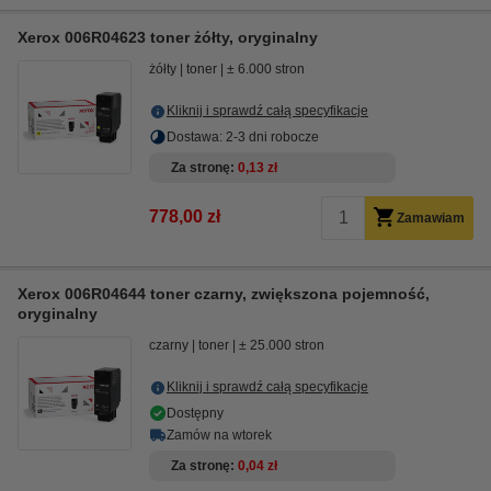
Xerox 006R04623 toner żółty, oryginalny
żółty
toner
± 6.000 stron
Kliknij i sprawdź całą specyfikacje
Dostawa: 2-3 dni robocze
Za stronę
0,13 zł
778,00 zł
Zamawiam
Xerox 006R04644 toner czarny, zwiększona pojemność,
oryginalny
czarny
toner
± 25.000 stron
Kliknij i sprawdź całą specyfikacje
Dostępny
Zamów na wtorek
Za stronę
0,04 zł