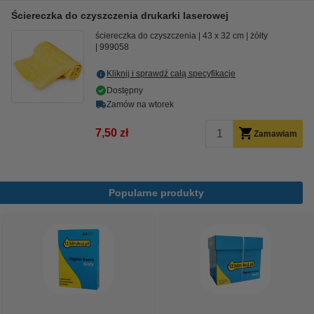
Ściereczka do czyszczenia drukarki laserowej
ściereczka do czyszczenia
43 x 32 cm
żółty
999058
Kliknij i sprawdź całą specyfikacje
Dostępny
Zamów na wtorek
7,50 zł
Zamawiam
Popularne produkty