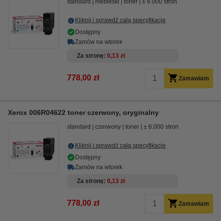
standard
niebieski
toner
± 6.000 stron
Kliknij i sprawdź całą specyfikacje
Dostępny
Zamów na wtorek
Za stronę
0,13 zł
778,00 zł
Zamawiam
Xerox 006R04622 toner czerwony, oryginalny
standard
czerwony
toner
± 6.000 stron
Kliknij i sprawdź całą specyfikacje
Dostępny
Zamów na wtorek
Za stronę
0,13 zł
778,00 zł
Zamawiam