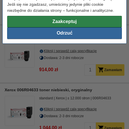
Jeśli się nie zgadzasz, umieścimy jedynie pliki cookie
niezbędne do działania strony – funkcjonalne i analityczne.
1 185,00 zł
Zamawiam
Zaakceptuj
Xerox 006R04632 toner czarny, oryginalny
Odrzuć
standard
Xerox
± 20.000 stron
006R04632
Kliknij i sprawdź całą specyfikacje
Dostawa: 2-3 dni robocze
914,00 zł
Zamawiam
Xerox 006R04633 toner niebieski, oryginalny
standard
Xerox
± 12.000 stron
006R04633
Kliknij i sprawdź całą specyfikacje
Dostawa: 2-3 dni robocze
1 044,00 zł
Zamawiam