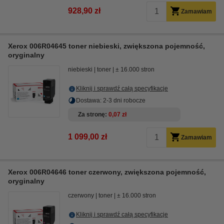
928,90 zł
Zamawiam
Xerox 006R04645 toner niebieski, zwiększona pojemność,
oryginalny
niebieski
toner
± 16.000 stron
Kliknij i sprawdź całą specyfikacje
Dostawa: 2-3 dni robocze
Za stronę
0,07 zł
1 099,00 zł
Zamawiam
Xerox 006R04646 toner czerwony, zwiększona pojemność,
oryginalny
czerwony
toner
± 16.000 stron
Kliknij i sprawdź całą specyfikacje