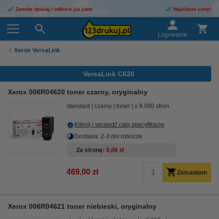
Zamów dzisiaj i odbierz już jutro
Najniższe ceny!
Logowanie
Xerox VersaLink
VersaLink C620
Xerox 006R04620 toner czarny, oryginalny
standard
czarny
toner
± 8.000 stron
Kliknij i sprawdź całą specyfikacje
Dostawa: 2-3 dni robocze
Za stronę
0,06 zł
469,00 zł
Zamawiam
Xerox 006R04621 toner niebieski, oryginalny