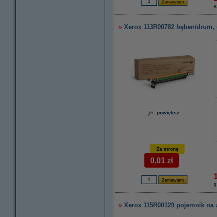
8
Xerox 113R00782 bęben/drum, 
powiększ
Za stronę
0,01 zł
9
Xerox 115R00129 pojemnik na z