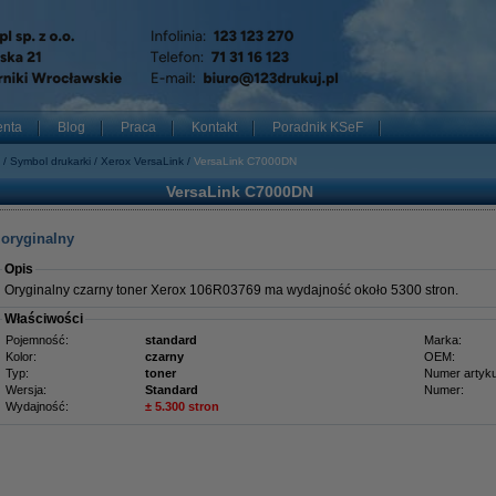
enta
Blog
Praca
Kontakt
Poradnik KSeF
Symbol drukarki
Xerox VersaLink
VersaLink C7000DN
VersaLink C7000DN
 oryginalny
Opis
Oryginalny czarny toner Xerox 106R03769 ma wydajność około 5300 stron.
Właściwości
Pojemność:
standard
Marka:
Kolor:
czarny
OEM:
Typ:
toner
Numer artyku
Wersja:
Standard
Numer:
Wydajność:
± 5.300 stron