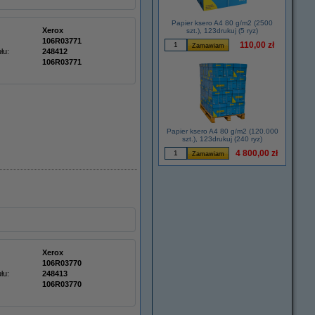
Papier ksero A4 80 g/m2 (2500
Xerox
szt.), 123drukuj (5 ryz)
106R03771
110,00 zł
łu:
248412
106R03771
Papier ksero A4 80 g/m2 (120.000
szt.), 123drukuj (240 ryz)
4 800,00 zł
Xerox
106R03770
łu:
248413
106R03770