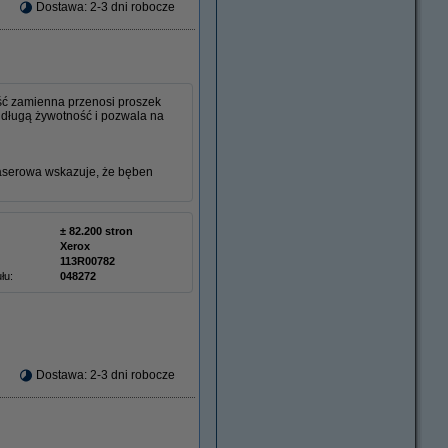
Dostawa: 2-3 dni robocze
ć zamienna przenosi proszek
 długą żywotność i pozwala na
laserowa wskazuje, że bęben
± 82.200 stron
Xerox
113R00782
łu:
048272
Dostawa: 2-3 dni robocze