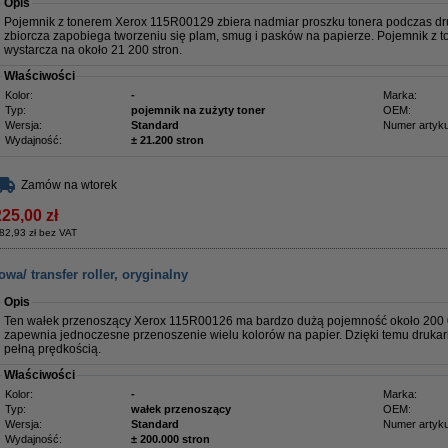
Opis
Pojemnik z tonerem Xerox 115R00129 zbiera nadmiar proszku tonera podczas dr
zbiorcza zapobiega tworzeniu się plam, smug i pasków na papierze. Pojemnik z 
wystarcza na około 21 200 stron.
Właściwości
Kolor:
-
Marka:
Typ:
pojemnik na zużyty toner
OEM:
Wersja:
Standard
Numer artyku
Wydajność:
± 21.200 stron
Zamów na wtorek
225,00 zł
82,93 zł bez VAT
wa/ transfer roller, oryginalny
Opis
Ten wałek przenoszący Xerox 115R00126 ma bardzo dużą pojemność około 200 0
zapewnia jednoczesne przenoszenie wielu kolorów na papier. Dzięki temu druka
pełną prędkością.
Właściwości
Kolor:
-
Marka:
Typ:
wałek przenoszący
OEM:
Wersja:
Standard
Numer artyku
Wydajność:
± 200.000 stron