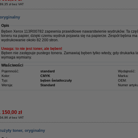
89,35 zł bez VAT
oryginalny
Opis
Bęben Xerox 113R00782 zapewnia prawidłowe nawarstwienie wydruków. Ta częś
toneru na papier, dzięki czemu wydruk pojawia się na papierze. Zespół bębna ma
wydrukowanie około 82 200 stron.
Uwaga: to nie jest toner, ale bęben!
Bęben nie zastępuje pustego tonera. Zamawiaj bęben tylko wtedy, gdy drukarka 
wymaga wymiany.
Właściwości
Pojemność:
standard
Wydajność:
Kolor:
CMYK
Marka:
Typ:
bęben światłoczuły
OEM:
Wersja:
Standard
Numer artyku
1 150,00 zł
34,96 zł bez VAT
użyty toner, oryginalny