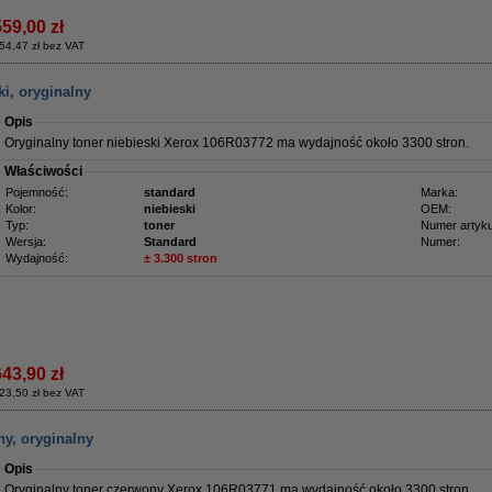
559,00 zł
54,47 zł bez VAT
i, oryginalny
Opis
Oryginalny toner niebieski Xerox 106R03772 ma wydajność około 3300 stron.
Właściwości
Pojemność:
standard
Marka:
Kolor:
niebieski
OEM:
Typ:
toner
Numer artyku
Wersja:
Standard
Numer:
Wydajność:
± 3.300 stron
643,90 zł
23,50 zł bez VAT
y, oryginalny
Opis
Oryginalny toner czerwony Xerox 106R03771 ma wydajność około 3300 stron.