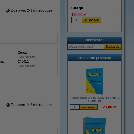
Okazja
Dostawa: 2-3 dni robocze
110,00 zł
Newsletter
Xerox
106R03772
Popularne produkty
łu:
248411
106R03772
Papier ksero A4 80 g/m2 (500 szt.),
123drukuj
Dostawa: 2-3 dni robocze
23,00 zł