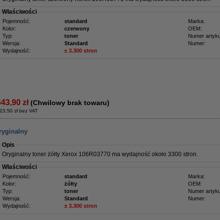
Właściwości
Pojemność:
standard
Marka:
Kolor:
czerwony
OEM:
Typ:
toner
Numer artyku
Wersja:
Standard
Numer:
Wydajność:
± 3.300 stron
643,90 zł
(Chwilowy brak towaru)
23,50 zł bez VAT
ryginalny
Opis
Oryginalny toner żółty Xerox 106R03770 ma wydajność około 3300 stron.
Właściwości
Pojemność:
standard
Marka:
Kolor:
żółty
OEM:
Typ:
toner
Numer artyku
Wersja:
Standard
Numer:
Wydajność:
± 3.300 stron