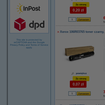
Za stronę
0,20 zł
5
Xerox 106R03765 toner czarny
This site is protected by
reCAPTCHA and the Google
Privacy Policy
and
Terms of Service
apply.
powiększ
Za stronę
0,07 zł
5