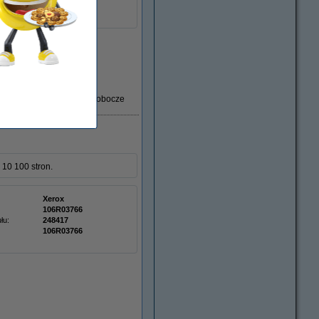
106R03767
Dostawa: 2-3 dni robocze
10 100 stron.
Xerox
106R03766
łu:
248417
106R03766