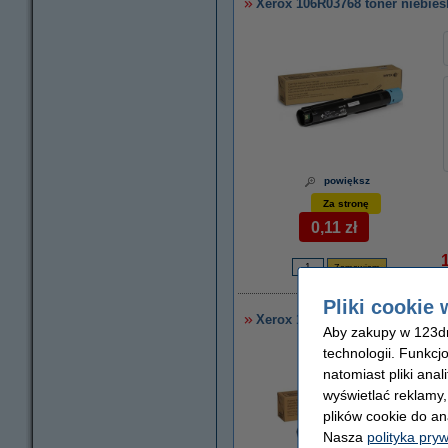
Xerox 106R03768 toner niebies
powiększ
Za stronę
0,11 zł
8
Pliki cookie 
Xerox 106R03767 toner czerwo
Aby zakupy w 123dru
technologii. Funkcj
natomiast pliki ana
wyświetlać reklamy
plików cookie do an
Nasza
polityka pry