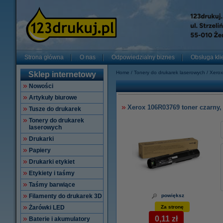
Strona główna
O nas
Odpowiedzialny biznes
Obsługa kli
Home
Tonery do drukarek laserowych
Xerox
Sklep internetowy
Nowości
Artykuły biurowe
Xerox 106R03769 toner czarny,
Tusze do drukarek
Tonery do drukarek
laserowych
Drukarki
Papiery
Drukarki etykiet
Etykiety i taśmy
Taśmy barwiące
Filamenty do drukarek 3D
powiększ
Żarówki LED
Za stronę
0,11 zł
Baterie i akumulatory