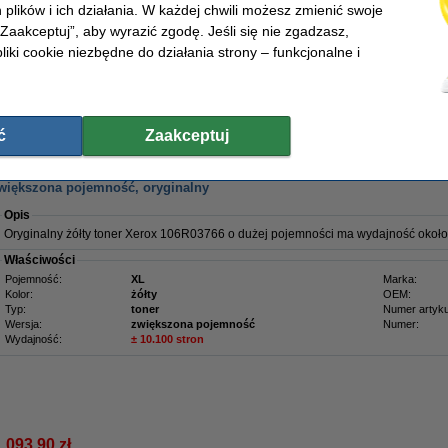
 plików i ich działania. W każdej chwili możesz zmienić swoje
Wersja:
zwiększona pojemność
Numer:
Wydajność:
± 10.100 stron
 „Zaakceptuj”, aby wyrazić zgodę. Jeśli się nie zgadzasz,
liki cookie niezbędne do działania strony – funkcjonalne i
1 093,90 zł
ć
Zaakceptuj
89,35 zł bez VAT
zwiększona pojemność, oryginalny
Opis
Oryginalny żółty toner Xerox 106R03766 o dużej pojemności ma wydajność około 
Właściwości
Pojemność:
XL
Marka:
Kolor:
żółty
OEM:
Typ:
toner
Numer artyku
Wersja:
zwiększona pojemność
Numer:
Wydajność:
± 10.100 stron
1 093,90 zł