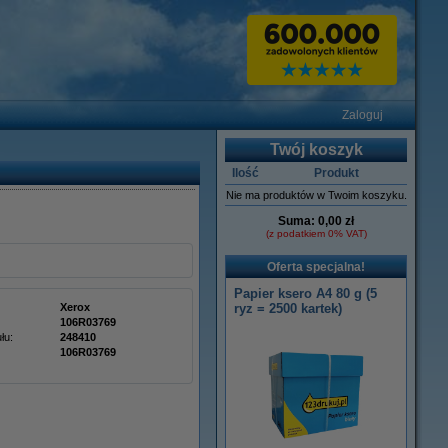
Zaloguj
Twój koszyk
Ilość
Produkt
Nie ma produktów w Twoim koszyku.
Suma:
0,00 zł
(z podatkiem 0% VAT)
Oferta specjalna!
Papier ksero A4 80 g (5
Xerox
ryz = 2500 kartek)
106R03769
łu:
248410
106R03769