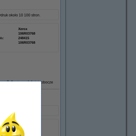
druk około 10 100 stron.
Xerox
106R03768
łu:
248415
106R03768
Dostawa: 2-3 dni robocze
druk około 10 100 stron.
Xerox
106R03767
łu:
248416