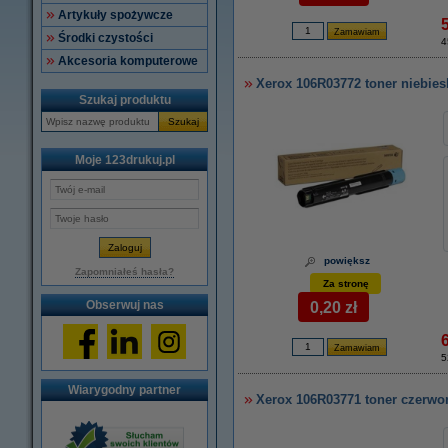
Artykuły spożywcze
Środki czystości
4
Akcesoria komputerowe
Xerox 106R03772 toner niebiesk
Szukaj produktu
Szukaj
Moje 123drukuj.pl
powiększ
Zapomniałeś hasła?
Za stronę
Obserwuj nas
0,20 zł
5
Wiarygodny partner
Xerox 106R03771 toner czerwon