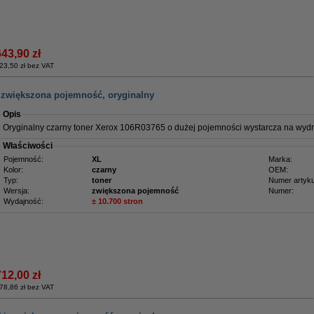
643,90 zł
23,50 zł bez VAT
, zwiększona pojemność, oryginalny
Opis
Oryginalny czarny toner Xerox 106R03765 o dużej pojemności wystarcza na wydru
Właściwości
Pojemność:
XL
Marka:
Kolor:
czarny
OEM:
Typ:
toner
Numer artyku
Wersja:
zwiększona pojemność
Numer:
Wydajność:
± 10.700 stron
712,00 zł
78,86 zł bez VAT