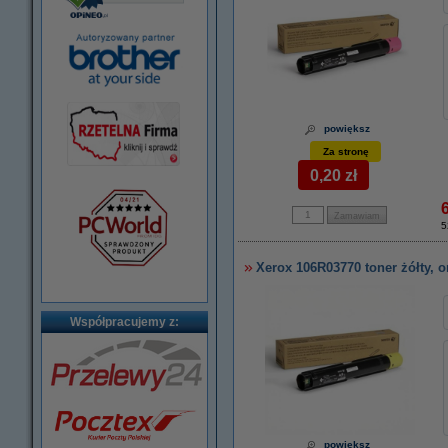
powiększ
Za stronę
0,20 zł
5
Xerox 106R03770 toner żółty, o
Współpracujemy z:
powiększ