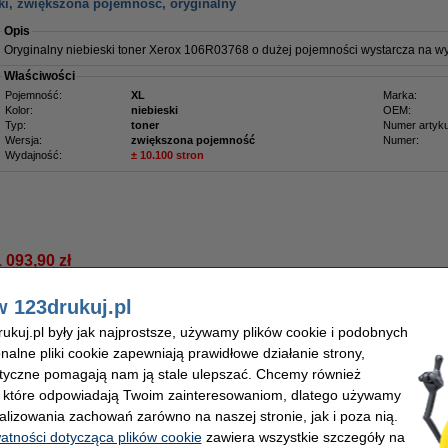
ki, zwiększona pojemność, oryginalny
Opis
Oryginalny niebieski toner Xerox 106R03768 o dużej pojemności wystarcza na wy
Właściwości
Pojemność:
XL
Marka:
Kolor:
niebieski
OEM:
Typ:
toner
Numer artyku
Wersja:
zwiększona pojemność
Numer:
Wydajność:
± 10.100 stron
1 093,90 zł
89,35 zł bez VAT
w 123drukuj.pl
ny, zwiększona pojemność, oryginalny
kuj.pl były jak najprostsze, używamy plików cookie i podobnych
Opis
onalne pliki cookie zapewniają prawidłowe działanie strony,
Oryginalny czerwony toner Xerox 106R03767 o dużej pojemności wystarcza na wy
lityczne pomagają nam ją stale ulepszać. Chcemy również
Właściwości
, które odpowiadają Twoim zainteresowaniom, dlatego używamy
Pojemność:
XL
Marka:
alizowania zachowań zarówno na naszej stronie, jak i poza nią.
Kolor:
czerwony
OEM:
watności dotycząca plików cookie
zawiera wszystkie szczegóły na
Typ:
toner
Numer artyku