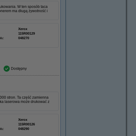
ukowania. W ten sposób taca
tonerem ma długą żywotność i
Xerox
115R00129
łu:
048270
Dostępny
00 stron. Ta część zamienna
rka laserowa może drukować z
Xerox
115R00126
łu:
048290