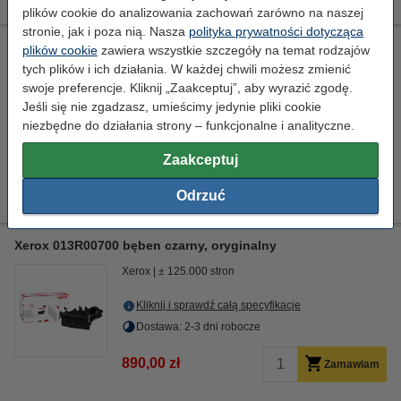
plików cookie do analizowania zachowań zarówno na naszej
stronie, jak i poza nią. Nasza
polityka prywatności dotycząca
Xerox 008R13325 pojemnik na zużyty toner, oryginalny
plików cookie
zawiera wszystkie szczegóły na temat rodzajów
tych plików i ich działania. W każdej chwili możesz zmienić
Xerox
± 25.000 stron
008R13325
swoje preferencje. Kliknij „Zaakceptuj”, aby wyrazić zgodę.
Jeśli się nie zgadzasz, umieścimy jedynie pliki cookie
Kliknij i sprawdź całą specyfikacje
niezbędne do działania strony – funkcjonalne i analityczne.
Dostępny
Zamów na poniedziałek
Zaakceptuj
73,90 zł
Zamawiam
Odrzuć
Xerox 013R00700 bęben czarny, oryginalny
Xerox
± 125.000 stron
Kliknij i sprawdź całą specyfikacje
Dostawa: 2-3 dni robocze
890,00 zł
Zamawiam