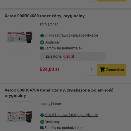
Xerox 006R04680 toner żółty, oryginalny
żółty
toner
Kliknij i sprawdź całą specyfikacje
Dostępny
Zamów na poniedziałek
Za stronę
0,26 zł
524,00 zł
Zamawiam
Xerox 006R04764 toner czarny, zwiększona pojemność,
oryginalny
czarny
toner
Kliknij i sprawdź całą specyfikacje
Dostępny
Zamów na poniedziałek