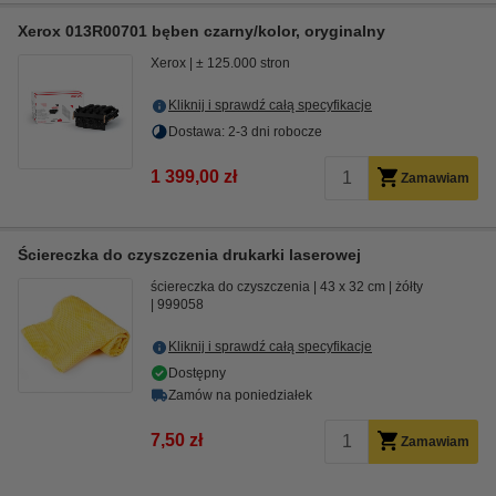
Xerox 013R00701 bęben czarny/kolor, oryginalny
Xerox
± 125.000 stron
Kliknij i sprawdź całą specyfikacje
Dostawa: 2-3 dni robocze
1 399,00 zł
Zamawiam
Ściereczka do czyszczenia drukarki laserowej
ściereczka do czyszczenia
43 x 32 cm
żółty
999058
Kliknij i sprawdź całą specyfikacje
Dostępny
Zamów na poniedziałek
7,50 zł
Zamawiam