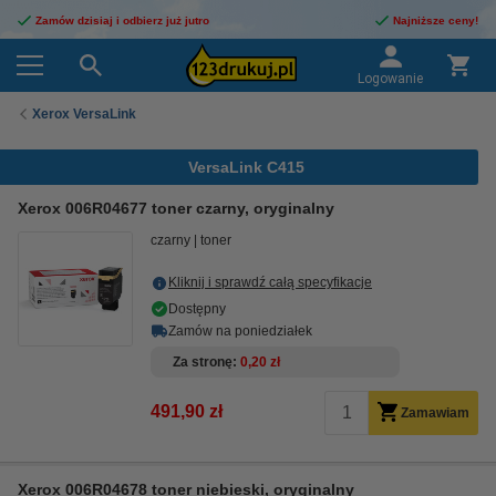
Zamów dzisiaj i odbierz już jutro
Najniższe ceny!
Logowanie
Xerox VersaLink
VersaLink C415
Xerox 006R04677 toner czarny, oryginalny
czarny
toner
Kliknij i sprawdź całą specyfikacje
Dostępny
Zamów na poniedziałek
Za stronę
0,20 zł
491,90 zł
Zamawiam
Xerox 006R04678 toner niebieski, oryginalny