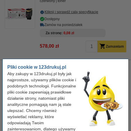
czerwony
toner
Kliknij i sprawdź całą specyfikacje
Dostępny
Zamów na poniedziałek
Za stronę
0,08 zł
578,00 zł
Zamawiam
Xerox 006R04767 toner żółty, zwiększona pojemność,
Pliki cookie w 123drukuj.pl
oryginalny
Aby zakupy w 123drukuj.pl były jak
najprostsze, używamy plików cookie i
żółty
toner
podobnych technologii. Funkcjonalne
Kliknij i sprawdź całą specyfikacje
pliki cookie zapewniają prawidłowe
działanie strony, natomiast pliki
Dostępny
analityczne pomagają nam ją stale
Zamów na poniedziałek
ulepszać. Chcemy również
Za stronę
0,08 zł
wyświetlać reklamy, które
odpowiadają Twoim
578,00 zł
Zamawiam
zainteresowaniom, dlatego używamy