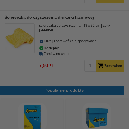
Ściereczka do czyszczenia drukarki laserowej
ściereczka do czyszczenia
43 x 32 cm
żółty
999058
Kliknij i sprawdź całą specyfikacje
Dostępny
Zamów na wtorek
7,50 zł
Zamawiam
Popularne produkty