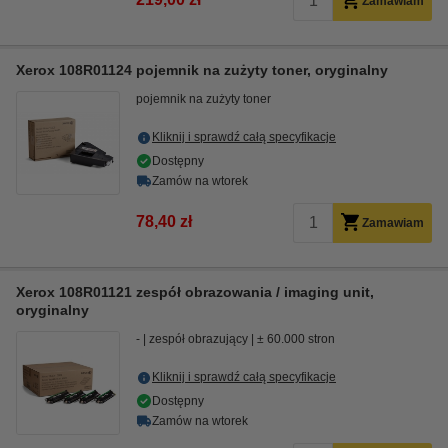
Zamawiam
Xerox 108R01124 pojemnik na zużyty toner, oryginalny
pojemnik na zużyty toner
Kliknij i sprawdź całą specyfikacje
Dostępny
Zamów na wtorek
78,40 zł
Zamawiam
Xerox 108R01121 zespół obrazowania / imaging unit,
oryginalny
-
zespół obrazujący
± 60.000 stron
Kliknij i sprawdź całą specyfikacje
Dostępny
Zamów na wtorek