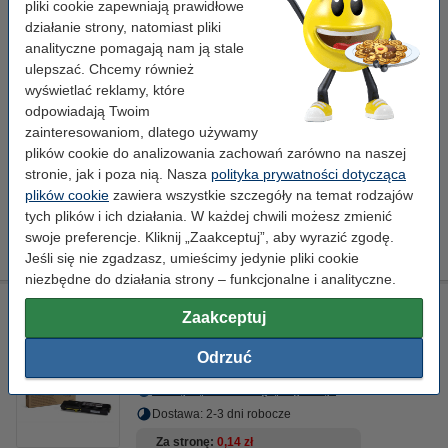
pliki cookie zapewniają prawidłowe
wersja 123drukuj
działanie strony, natomiast pliki
XL
123drukuj
± 6.750 stron
106R02234
analityczne pomagają nam ją stale
ulepszać. Chcemy również
Kliknij i sprawdź całą specyfikacje
wyświetlać reklamy, które
Zaoszczędź
76,8%
w porównaniu do wersji
odpowiadają Twoim
oryginalnej!
zainteresowaniom, dlatego używamy
Dostępny
plików cookie do analizowania zachowań zarówno na naszej
Zamów na wtorek
stronie, jak i poza nią. Nasza
polityka prywatności dotycząca
Za stronę
0,03 zł
plików cookie
zawiera wszystkie szczegóły na temat rodzajów
tych plików i ich działania. W każdej chwili możesz zmienić
219,00 zł
swoje preferencje. Kliknij „Zaakceptuj”, aby wyrazić zgodę.
Zamawiam
Jeśli się nie zgadzasz, umieścimy jedynie pliki cookie
niezbędne do działania strony – funkcjonalne i analityczne.
Xerox 106R02235 toner żółty, zwiększona pojemność,
Zaakceptuj
oryginalny
żółty
toner
Odrzuć
Kliknij i sprawdź całą specyfikacje
Dostawa: 2-3 dni robocze
Za stronę
0,14 zł