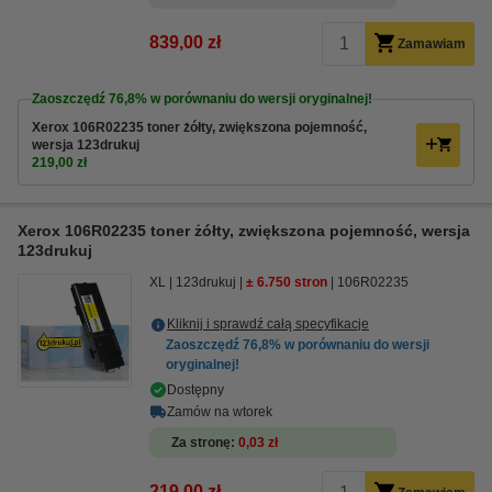
839,00 zł
Zamawiam
Zaoszczędź
76,8%
w porównaniu do wersji oryginalnej!
Xerox 106R02235 toner żółty, zwiększona pojemność,
wersja 123drukuj
219,00 zł
Xerox 106R02235 toner żółty, zwiększona pojemność, wersja
123drukuj
XL
123drukuj
± 6.750 stron
106R02235
Kliknij i sprawdź całą specyfikacje
Zaoszczędź
76,8%
w porównaniu do wersji
oryginalnej!
Dostępny
Zamów na wtorek
Za stronę
0,03 zł
219,00 zł