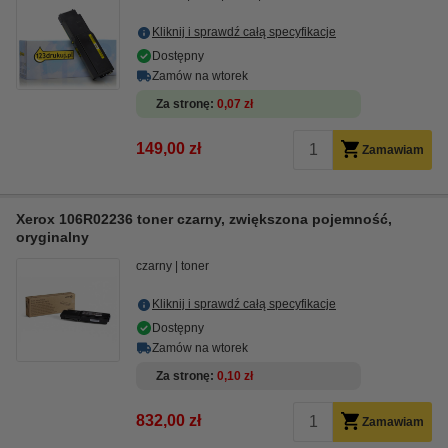
Kliknij i sprawdź całą specyfikacje
Dostępny
Zamów na wtorek
Za stronę
0,07 zł
149,00 zł
Zamawiam
Xerox 106R02236 toner czarny, zwiększona pojemność,
oryginalny
czarny
toner
Kliknij i sprawdź całą specyfikacje
Dostępny
Zamów na wtorek
Za stronę
0,10 zł
832,00 zł
Zamawiam