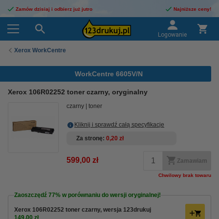
Zamów dzisiaj i odbierz już jutro
Najniższe ceny!
Logowanie
Xerox WorkCentre
WorkCentre 6605V/N
Xerox 106R02252 toner czarny, oryginalny
czarny
toner
Kliknij i sprawdź całą specyfikacje
Za stronę
0,20 zł
599,00 zł
Zamawiam
Chwilowy brak towaru
Zaoszczędź
77%
w porównaniu do wersji oryginalnej!
Xerox 106R02252 toner czarny, wersja 123drukuj
149,00 zł