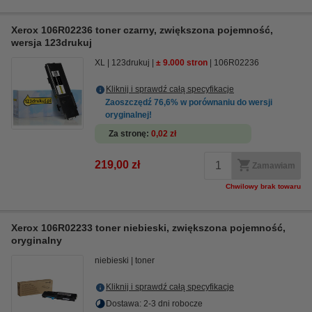
Xerox 106R02236 toner czarny, zwiększona pojemność,
wersja 123drukuj
XL
123drukuj
± 9.000 stron
106R02236
Kliknij i sprawdź całą specyfikacje
Zaoszczędź
76,6%
w porównaniu do wersji
oryginalnej!
Za stronę
0,02 zł
219,00 zł
Zamawiam
Chwilowy brak towaru
Xerox 106R02233 toner niebieski, zwiększona pojemność,
oryginalny
niebieski
toner
Kliknij i sprawdź całą specyfikacje
Dostawa: 2-3 dni robocze