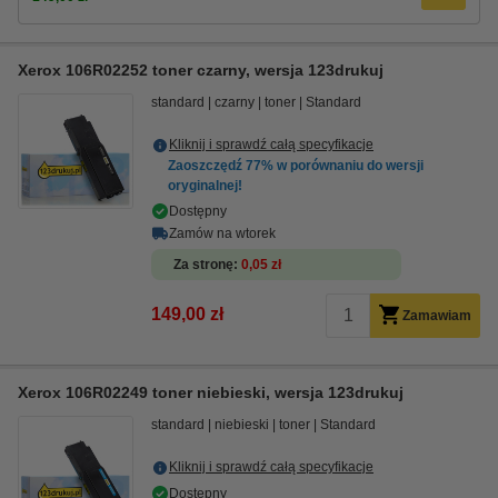
Xerox 106R02252 toner czarny, wersja 123drukuj
standard
czarny
toner
Standard
Kliknij i sprawdź całą specyfikacje
Zaoszczędź
77%
w porównaniu do wersji
oryginalnej!
Dostępny
Zamów na wtorek
Za stronę
0,05 zł
149,00 zł
Zamawiam
Xerox 106R02249 toner niebieski, wersja 123drukuj
standard
niebieski
toner
Standard
Kliknij i sprawdź całą specyfikacje
Dostępny