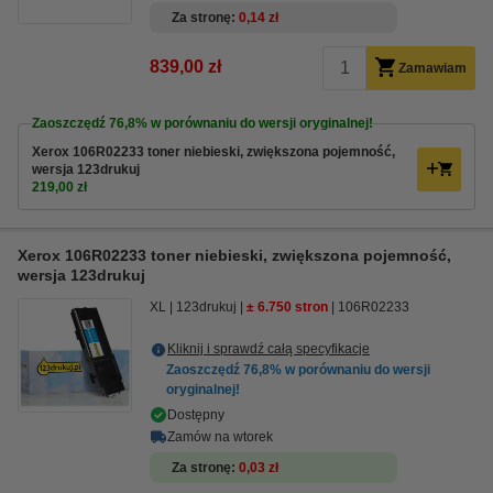
Za stronę
0,14 zł
839,00 zł
Zamawiam
Zaoszczędź
76,8%
w porównaniu do wersji oryginalnej!
Xerox 106R02233 toner niebieski, zwiększona pojemność,
wersja 123drukuj
219,00 zł
Xerox 106R02233 toner niebieski, zwiększona pojemność,
wersja 123drukuj
XL
123drukuj
± 6.750 stron
106R02233
Kliknij i sprawdź całą specyfikacje
Zaoszczędź
76,8%
w porównaniu do wersji
oryginalnej!
Dostępny
Zamów na wtorek
Za stronę
0,03 zł