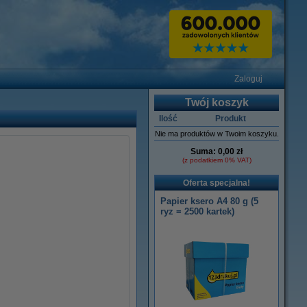
Zaloguj
Twój koszyk
Ilość
Produkt
Nie ma produktów w Twoim koszyku.
Suma:
0,00 zł
(z podatkiem 0% VAT)
Oferta specjalna!
Papier ksero A4 80 g (5
ryz = 2500 kartek)