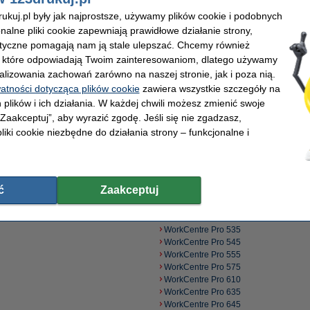
WorkCentre Pro 416
kuj.pl były jak najprostsze, używamy plików cookie i podobnych
WorkCentre Pro 416 DE
onalne pliki cookie zapewniają prawidłowe działanie strony,
WorkCentre Pro 416 E
WorkCentre Pro 416DC
lityczne pomagają nam ją stale ulepszać. Chcemy również
WorkCentre Pro 416Pi
, które odpowiadają Twoim zainteresowaniom, dlatego używamy
WorkCentre Pro 416Si
alizowania zachowań zarówno na naszej stronie, jak i poza nią.
WorkCentre Pro 421 DE
watności dotycząca plików cookie
zawiera wszystkie szczegóły na
WorkCentre Pro 421 DEI
 plików i ich działania. W każdej chwili możesz zmienić swoje
WorkCentre Pro 421 E
 „Zaakceptuj”, aby wyrazić zgodę. Jeśli się nie zgadzasz,
WorkCentre Pro 421 PI
WorkCentre Pro 423
liki cookie niezbędne do działania strony – funkcjonalne i
WorkCentre Pro 423E
WorkCentre Pro 423 Pi
WorkCentre Pro 423DC
WorkCentre Pro 428
ć
Zaakceptuj
WorkCentre Pro 428E
WorkCentre Pro 428 Pi
WorkCentre Pro 428DC
WorkCentre Pro 535
WorkCentre Pro 545
WorkCentre Pro 555
WorkCentre Pro 575
WorkCentre Pro 610
WorkCentre Pro 635
WorkCentre Pro 645