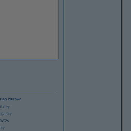
riały biurowe
latory
egarory
z WOW
ery