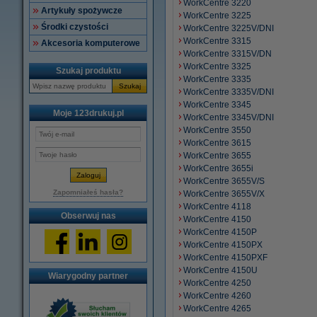
WorkCentre 3220
Artykuły spożywcze
WorkCentre 3225
Środki czystości
WorkCentre 3225V/DNI
WorkCentre 3315
Akcesoria komputerowe
WorkCentre 3315V/DN
WorkCentre 3325
Szukaj produktu
WorkCentre 3335
Szukaj
WorkCentre 3335V/DNI
WorkCentre 3345
Moje 123drukuj.pl
WorkCentre 3345V/DNI
WorkCentre 3550
WorkCentre 3615
WorkCentre 3655
WorkCentre 3655i
WorkCentre 3655V/S
Zapomniałeś hasła?
WorkCentre 3655V/X
WorkCentre 4118
Obserwuj nas
WorkCentre 4150
WorkCentre 4150P
WorkCentre 4150PX
WorkCentre 4150PXF
WorkCentre 4150U
Wiarygodny partner
WorkCentre 4250
WorkCentre 4260
WorkCentre 4265