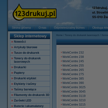
Strona główna
O nas
Odpowiedzialny biznes
Obsługa kli
Home
Tonery do drukarek laserowych
Xerox
Sklep internetowy
Nowości
Artykuły biurowe
WorkCentre 232
Tusze do drukarek
WorkCentre 238
Tonery do drukarek
WorkCentre 245
laserowych
WorkCentre 255
Drukarki
WorkCentre 265
Papiery
WorkCentre 275
Drukarki etykiet
WorkCentre 385
WorkCentre 390
Etykiety i taśmy
WorkCentre 3025
Taśmy barwiące
WorkCentre 3045
Filamenty do drukarek 3D
WorkCentre 3119
WorkCentre 3210
Żarówki LED
WorkCentre 3215
Baterie i akumulatory