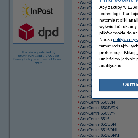
WorkCentre 5865
Aby zakupy w 123dru
WorkCentre 5865i
technologii. Funkcj
WorkCentre 5875
WorkCentre 5875i
natomiast pliki ana
WorkCentre 5890
wyświetlać reklamy
WorkCentre 5890i
plików cookie do an
WorkCentre 5945
Nasza
polityka pry
WorkCentre 5945i
temat rodzajów tych
WorkCentre 5955
preferencje. Kliknij
WorkCentre 5955i
This site is protected by
reCAPTCHA and the Google
WorkCentre 6015
umieścimy jedynie p
Privacy Policy
and
Terms of Service
apply.
WorkCentre 6015V/B
analityczne.
WorkCentre 6015V/N
WorkCentre 6015V/NI
WorkCentre 6025
Odrzu
WorkCentre 6027
WorkCentre 6400
WorkCentre 6505
WorkCentre 6505DN
WorkCentre 6505V/DN
WorkCentre 6505V/N
WorkCentre 6515
WorkCentre 6515/DN
WorkCentre 6515/DNI
WorkCentre 6515/DNM