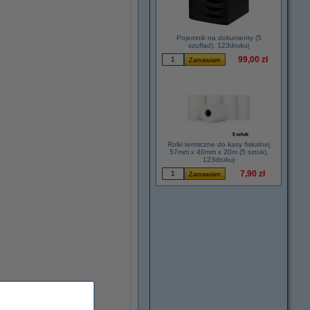
Pojemnik na dokumenty (5
szuflad), 123drukuj
99,00 zł
Rolki termiczne do kasy fiskalnej
57mm x 40mm x 20m (5 sztuk),
123drukuj
7,90 zł