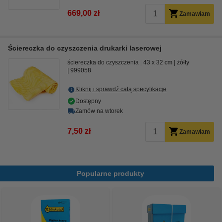
669,00 zł
Zamawiam
Ściereczka do czyszczenia drukarki laserowej
ściereczka do czyszczenia
43 x 32 cm
żółty
999058
Kliknij i sprawdź całą specyfikacje
Dostępny
Zamów na wtorek
7,50 zł
Zamawiam
Popularne produkty