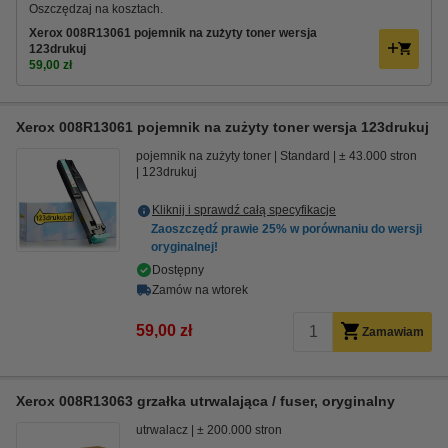
Oszczędzaj na kosztach.
Xerox 008R13061 pojemnik na zużyty toner wersja
123drukuj
59,00 zł
Xerox 008R13061 pojemnik na zużyty toner wersja 123drukuj
pojemnik na zużyty toner
Standard
± 43.000 stron
123drukuj
Kliknij i sprawdź całą specyfikacje
Zaoszczędź prawie
25%
w porównaniu do wersji
oryginalnej!
Dostępny
Zamów na wtorek
59,00 zł
Zamawiam
Xerox 008R13063 grzałka utrwalająca / fuser, oryginalny
utrwalacz
± 200.000 stron