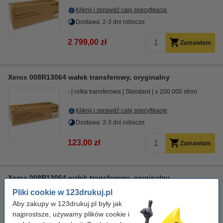
Kliknij i sprawdź całą specyfikacje
Dostawa: 2-3 dni robocze
2 799,00 zł
Zamawiam
Xerox 008R13064 wałek transferowy, oryginalny
-
rolka transferowa
Standard
± 200.000 stron
Kliknij i sprawdź całą specyfikacje
Dostawa: 2-3 dni robocze
123,00 zł
Zamawiam
Xerox 008R13064 wałek transferowy, oryginalny
Pliki cookie w 123drukuj.pl
-
rolka transferowa
± 200.000 stron
Aby zakupy w 123drukuj.pl były jak
Kliknij i sprawdź całą specyfikacje
najprostsze, używamy plików cookie i