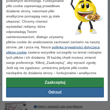
Dostępny
podobnych technologii. Funkcjonalne
Zamów na wtorek
pliki cookie zapewniają prawidłowe
działanie strony, natomiast pliki
109,00 zł
Zamawiam
analityczne pomagają nam ją stale
ulepszać. Chcemy również
wyświetlać reklamy, które
odpowiadają Twoim
Xerox 001R00600 zestaw czyszczący paska przenoszenia
obrazu / belt cleaner, oryginalny
zainteresowaniom, dlatego używamy
plików cookie do analizowania zachowań zarówno na naszej
-
środek do czyszczenia taśmy transferowej
stronie, jak i poza nią. Nasza
polityka prywatności dotycząca
Standard
± 158.000 stron
plików cookie
zawiera wszystkie szczegóły na temat rodzajów
Kliknij i sprawdź całą specyfikacje
tych plików i ich działania. W każdej chwili możesz zmienić
swoje preferencje. Kliknij „Zaakceptuj”, aby wyrazić zgodę.
Dostawa: 2-3 dni robocze
Jeśli się nie zgadzasz, umieścimy jedynie pliki cookie
479,00 zł
niezbędne do działania strony – funkcjonalne i analityczne.
Zamawiam
Zaakceptuj
Xerox 008R12925 zszywki, oryginalne
Odrzuć
-
Zszywki
Standard
4 x 5.000 zszywki
Kliknij i sprawdź całą specyfikacje