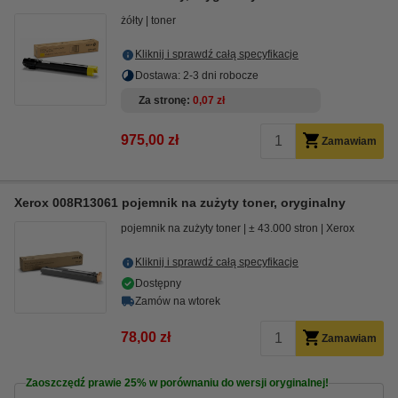
żółty
toner
Kliknij i sprawdź całą specyfikacje
Dostawa: 2-3 dni robocze
Za stronę
0,07 zł
975,00 zł
Zamawiam
Xerox 008R13061 pojemnik na zużyty toner, oryginalny
pojemnik na zużyty toner
± 43.000 stron
Xerox
Kliknij i sprawdź całą specyfikacje
Dostępny
Zamów na wtorek
78,00 zł
Zamawiam
Zaoszczędź prawie
25%
w porównaniu do wersji oryginalnej!