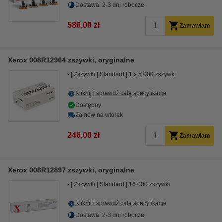
Dostawa: 2-3 dni robocze
580,00 zł
Zamawiam
Xerox 008R12964 zszywki, oryginalne
-
Zszywki
Standard
1 x 5.000 zszywki
Kliknij i sprawdź całą specyfikacje
Dostępny
Zamów na wtorek
248,00 zł
Zamawiam
Xerox 008R12897 zszywki, oryginalne
-
Zszywki
Standard
16.000 zszywki
Kliknij i sprawdź całą specyfikacje
Dostawa: 2-3 dni robocze