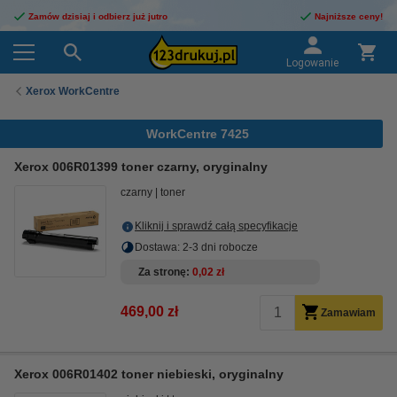
Zamów dzisiaj i odbierz już jutro
Najniższe ceny!
Logowanie
Xerox WorkCentre
WorkCentre 7425
Xerox 006R01399 toner czarny, oryginalny
czarny
toner
Kliknij i sprawdź całą specyfikacje
Dostawa: 2-3 dni robocze
Za stronę
0,02 zł
469,00 zł
Zamawiam
Xerox 006R01402 toner niebieski, oryginalny