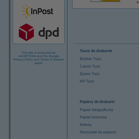
6
Tusze do drukarek
This site is protected by
reCAPTCHA and the Google
Brother Tusz
Privacy Policy
and
Terms of Service
apply.
Canon Tusz
Epson Tusz
HP Tusz
Papiery do drukarki
Papier fotograficzny
Papier kolorowy
Notesy
Niszczarki do papieru