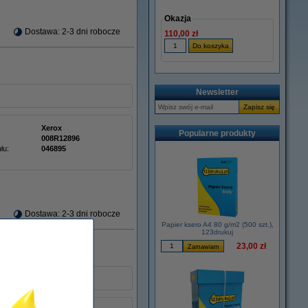
Okazja
Dostawa: 2-3 dni robocze
110,00 zł
Newsletter
Xerox
Popularne produkty
008R12896
łu:
046895
Dostawa: 2-3 dni robocze
Papier ksero A4 80 g/m2 (500 szt.),
123drukuj
23,00 zł