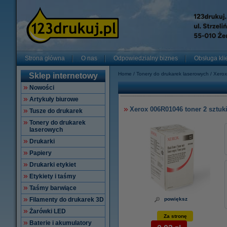
Strona główna
O nas
Odpowiedzialny biznes
Obsługa kli
Home
Tonery do drukarek laserowych
Xerox
Sklep internetowy
Nowości
Artykuły biurowe
Xerox 006R01046 toner 2 sztuki
Tusze do drukarek
Tonery do drukarek
laserowych
Drukarki
Papiery
Drukarki etykiet
Etykiety i taśmy
Taśmy barwiące
Filamenty do drukarek 3D
powiększ
Żarówki LED
Za stronę
Baterie i akumulatory