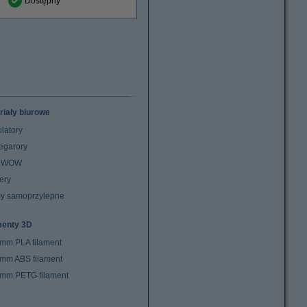
Dostępny
riały biurowe
latory
egarory
z WOW
ery
y samoprzylepne
menty 3D
 mm PLA filament
 mm ABS filament
 mm PETG filament