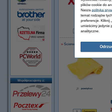
plików cookie do an
Nasza
polityka pry
temat rodzajów tych
preferencje. Kliknij
powiększ
umieścimy jedynie p
analityczne.
2
Ściereczka do czyszczenia dru
Odrzu
Współpracujemy z:
powiększ
7