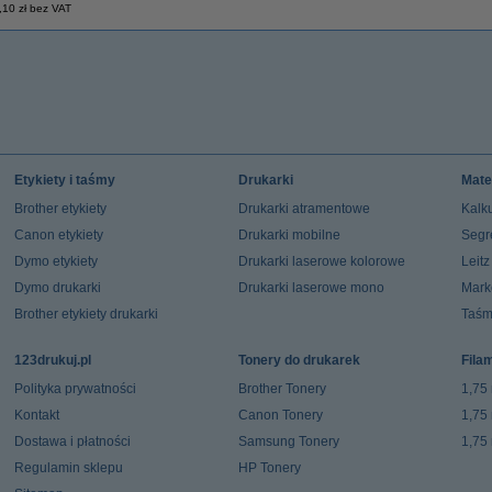
,10 zł bez VAT
Etykiety i taśmy
Drukarki
Mate
Brother etykiety
Drukarki atramentowe
Kalku
Canon etykiety
Drukarki mobilne
Segr
Dymo etykiety
Drukarki laserowe kolorowe
Leit
Dymo drukarki
Drukarki laserowe mono
Mark
Brother etykiety drukarki
Taśm
123drukuj.pl
Tonery do drukarek
Fila
Polityka prywatności
Brother Tonery
1,75
Kontakt
Canon Tonery
1,75
Dostawa i płatności
Samsung Tonery
1,75
Regulamin sklepu
HP Tonery