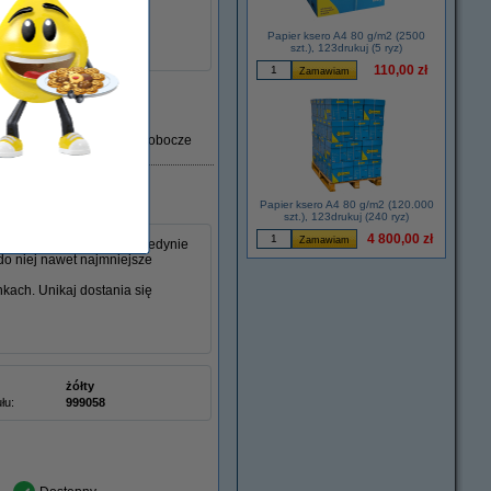
Xerox
109R00634
łu:
046737
Papier ksero A4 80 g/m2 (2500
szt.), 123drukuj (5 ryz)
110,00 zł
Dostawa: 2-3 dni robocze
Papier ksero A4 80 g/m2 (120.000
szt.), 123drukuj (240 ryz)
4 800,00 zł
ereczki do kurzu, która jedynie
do niej nawet najmniejsze
nkach. Unikaj dostania się
żółty
łu:
999058