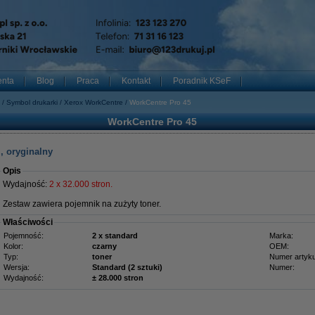
enta
Blog
Praca
Kontakt
Poradnik KSeF
Symbol drukarki
Xerox WorkCentre
WorkCentre Pro 45
WorkCentre Pro 45
, oryginalny
Opis
Wydajność:
2 x 32.000 stron.
Zestaw zawiera pojemnik na zużyty toner.
Właściwości
Pojemność:
2 x standard
Marka:
Kolor:
czarny
OEM:
Typ:
toner
Numer artyku
Wersja:
Standard (2 sztuki)
Numer:
Wydajność:
± 28.000 stron