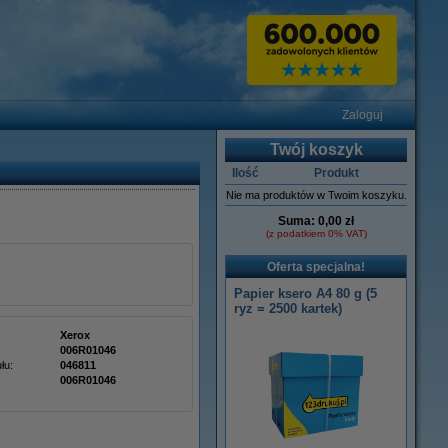
Zaloguj
Twój koszyk
Ilość
Produkt
Nie ma produktów w Twoim koszyku.
Suma:
0,00 zł
(z podatkiem 0% VAT)
Oferta specjalna!
Papier ksero A4 80 g (5
ryz = 2500 kartek)
Xerox
006R01046
łu:
046811
006R01046