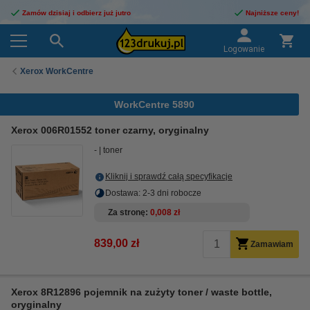
Zamów dzisiaj i odbierz już jutro
Najniższe ceny!
Logowanie
Xerox WorkCentre
WorkCentre 5890
Xerox 006R01552 toner czarny, oryginalny
-
toner
Kliknij i sprawdź całą specyfikacje
Dostawa: 2-3 dni robocze
Za stronę
0,008 zł
839,00 zł
Zamawiam
Xerox 8R12896 pojemnik na zużyty toner / waste bottle,
oryginalny