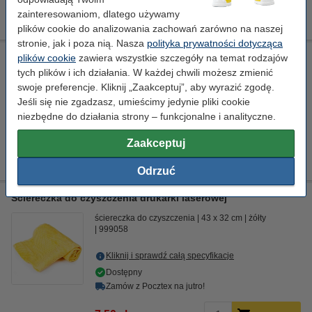
689,00 zł
Zamawiam
zainteresowaniom, dlatego używamy
plików cookie do analizowania zachowań zarówno na naszej
stronie, jak i poza nią. Nasza
polityka prywatności dotycząca
Xerox 008R12898 zszywki, oryginalne
plików cookie
zawiera wszystkie szczegóły na temat rodzajów
tych plików i ich działania. W każdej chwili możesz zmienić
-
Zszywki
napełnić
15.000 zszywki
swoje preferencje. Kliknij „Zaakceptuj”, aby wyrazić zgodę.
Jeśli się nie zgadzasz, umieścimy jedynie pliki cookie
Kliknij i sprawdź całą specyfikacje
niezbędne do działania strony – funkcjonalne i analityczne.
Dostawa: 2-3 dni robocze
Zaakceptuj
699,00 zł
Zamawiam
Odrzuć
Ściereczka do czyszczenia drukarki laserowej
ściereczka do czyszczenia
43 x 32 cm
żółty
999058
Kliknij i sprawdź całą specyfikacje
Dostępny
Zamów z Pocztex na jutro!