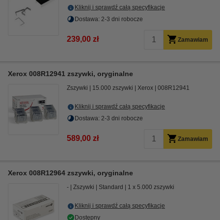
Kliknij i sprawdź całą specyfikacje
Dostawa: 2-3 dni robocze
239,00 zł
Zamawiam
Xerox 008R12941 zszywki, oryginalne
Zszywki
15.000 zszywki
Xerox
008R12941
Kliknij i sprawdź całą specyfikacje
Dostawa: 2-3 dni robocze
589,00 zł
Zamawiam
Xerox 008R12964 zszywki, oryginalne
-
Zszywki
Standard
1 x 5.000 zszywki
Kliknij i sprawdź całą specyfikacje
Dostępny