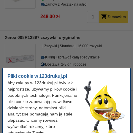
Zamów z Pocztex na jutro!
248,00 zł
Zamawiam
Xerox 008R12897 zszywki, oryginalne
-
Zszywki
Standard
16.000 zszywki
Kliknij i sprawdź całą specyfikacje
Dostawa: 2-3 dni robocze
Pliki cookie w 123drukuj.pl
669,00 zł
Zamawiam
Aby zakupy w 123drukuj.pl były jak
najprostsze, używamy plików cookie i
podobnych technologii. Funkcjonalne
Xerox 008R12912 zszywki, oryginalne
pliki cookie zapewniają prawidłowe
-
100 zszywki
Zszywki
Standard
działanie strony, natomiast pliki
analityczne pomagają nam ją stale
Kliknij i sprawdź całą specyfikacje
ulepszać. Chcemy również
Dostawa: 2-3 dni robocze
wyświetlać reklamy, które
odpowiadają Twoim