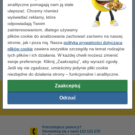
szt.), 123drukuj
szt.), 123drukuj (5 ryz)
analityczne pomagają nam ją stale
ulepszać. Chcemy również
wyświetlać reklamy, które
23,00 zł
110,00 zł
z VAT
z VAT
odpowiadają Twoim
zainteresowaniom, dlatego używamy
plików cookie do analizowania zachowań zarówno na naszej
stronie, jak i poza nią. Nasza
polityka prywatności dotycząca
plików cookie
zawiera wszystkie szczegóły na temat rodzajów
tych plików i ich działania. W każdej chwili możesz zmienić
swoje preferencje. Kliknij „Zaakceptuj”, aby wyrazić zgodę.
Jeśli się nie zgadzasz, umieścimy jedynie pliki cookie
niezbędne do działania strony – funkcjonalne i analityczne.
Zaakceptuj
600 tysięcy zadowolonych klientów
Odrzuć
Wysyłka już dzisiaj!
Najniższe ceny!
Potrzebujesz pomocy?
Skontaktuj się z nami 123 123 270