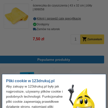
ściereczka do czyszczenia
43 x 32 cm
żółty
999058
Kliknij i sprawdź całą specyfikacje
Dostępny
Zamów na wtorek
7,50 zł
Zamawiam
Popularne produkty
Pliki cookie w 123drukuj.pl
Aby zakupy w 123drukuj.pl były jak
najprostsze, używamy plików cookie i
podobnych technologii. Funkcjonalne
pliki cookie zapewniają prawidłowe
Papier ksero A4 80 g/m2 (500
Papier ksero A4 80 g/m2 (2500
działanie strony, natomiast pliki