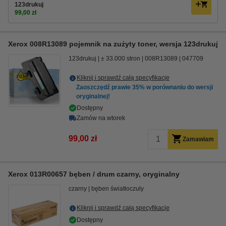
123drukuj
99,00 zł
Xerox 008R13089 pojemnik na zużyty toner, wersja 123drukuj
123drukuj
± 33.000 stron
008R13089
047709
Kliknij i sprawdź całą specyfikacje
Zaoszczędź prawie
35%
w porównaniu do wersji
oryginalnej!
Dostępny
Zamów na wtorek
99,00 zł
Zamawiam
Xerox 013R00657 bęben / drum czarny, oryginalny
czarny
bęben światłoczuły
Kliknij i sprawdź całą specyfikacje
Dostępny