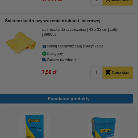
Ściereczka do czyszczenia drukarki laserowej
ściereczka do czyszczenia
43 x 32 cm
żółty
999058
Kliknij i sprawdź całą specyfikacje
Dostępny
Zamów na wtorek
7,50 zł
Zamawiam
Popularne produkty