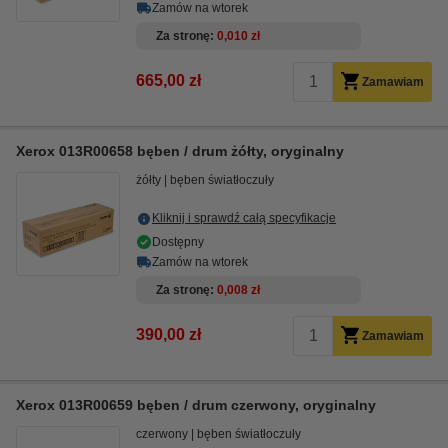
Zamów na wtorek
Za stronę
0,010 zł
665,00 zł
Zamawiam
Xerox 013R00658 bęben / drum żółty, oryginalny
żółty
bęben światłoczuły
Kliknij i sprawdź całą specyfikacje
Dostępny
Zamów na wtorek
Za stronę
0,008 zł
390,00 zł
Zamawiam
Xerox 013R00659 bęben / drum czerwony, oryginalny
czerwony
bęben światłoczuły