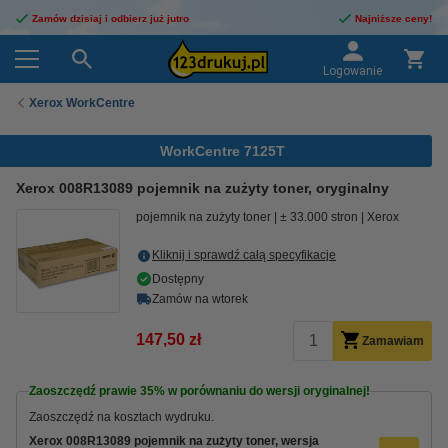
Zamów dzisiaj i odbierz już jutro
Najniższe ceny!
Logowanie
Xerox WorkCentre
WorkCentre 7125T
Xerox 008R13089 pojemnik na zużyty toner, oryginalny
pojemnik na zużyty toner
± 33.000 stron
Xerox
Kliknij i sprawdź całą specyfikacje
Dostępny
Zamów na wtorek
147,50 zł
Zamawiam
Zaoszczędź prawie
35%
w porównaniu do wersji oryginalnej!
Zaoszczędź na kosztach wydruku.
Xerox 008R13089 pojemnik na zużyty toner, wersja