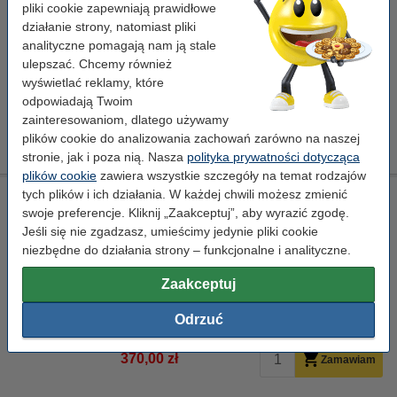
pliki cookie zapewniają prawidłowe
czarny
toner
działanie strony, natomiast pliki
analityczne pomagają nam ją stale
Kliknij i sprawdź całą specyfikacje
ulepszać. Chcemy również
Dostawa: 2-3 dni robocze
wyświetlać reklamy, które
Za stronę
0,02 zł
odpowiadają Twoim
zainteresowaniom, dlatego używamy
330,00 zł
Zamawiam
plików cookie do analizowania zachowań zarówno na naszej
stronie, jak i poza nią. Nasza
polityka prywatności dotycząca
plików cookie
zawiera wszystkie szczegóły na temat rodzajów
tych plików i ich działania. W każdej chwili możesz zmienić
Xerox 006R01462 toner żółty, oryginalny
swoje preferencje. Kliknij „Zaakceptuj”, aby wyrazić zgodę.
żółty
toner
Jeśli się nie zgadzasz, umieścimy jedynie pliki cookie
niezbędne do działania strony – funkcjonalne i analityczne.
Kliknij i sprawdź całą specyfikacje
Dostępny
Zaakceptuj
Zamów na wtorek
Odrzuć
Za stronę
0,02 zł
370,00 zł
Zamawiam