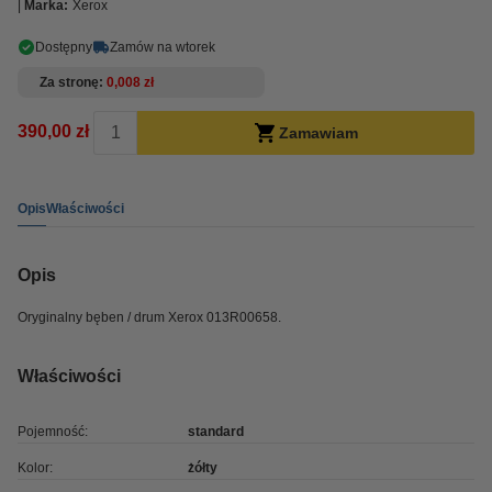
Marka:
Xerox
Dostępny
Zamów na wtorek
Za stronę
0,008 zł
390,00 zł
Zamawiam
Opis
Właściwości
Opis
Oryginalny bęben / drum Xerox 013R00658.
Właściwości
Pojemność:
standard
Kolor:
żółty