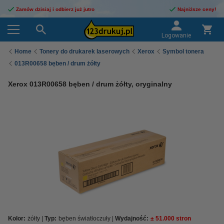
Zamów dzisiaj i odbierz już jutro
Najniższe ceny!
Logowanie
Home
Tonery do drukarek laserowych
Xerox
Symbol tonera
013R00658 bęben / drum żółty
Xerox 013R00658 bęben / drum żółty, oryginalny
Kolor:
żółty
Typ:
bęben światłoczuły
Wydajność:
± 51.000 stron