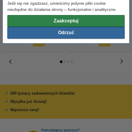
Xerox 008R13089 pojemnik na
Xerox 013R00657 bęben / drum
Jeśli się nie zgadzasz, umieścimy jedynie pliki cookie
zużyty toner, oryginalny
czarny, oryginalny
niezbędne do działania strony – funkcjonalne i analityczne.
Zaakceptuj
147,50 zł
665,00 zł
z VAT
z VAT
Odrzuć
600 tysięcy zadowolonych klientów
Wysyłka już dzisiaj!
Najniższe ceny!
Potrzebujesz pomocy?