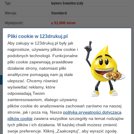
Typ:
bęben światłoczuły
Wersja:
Standard
Wydajność:
± 51.000 stron
Marka:
Xerox
Pliki cookie w 123drukuj.pl
Aby zakupy w 123drukuj.pl były jak
OEM:
013R00658
najprostsze, używamy plików cookie i
Numer artykułu:
047712
podobnych technologii. Funkcjonalne
pliki cookie zapewniają prawidłowe
działanie strony, natomiast pliki
analityczne pomagają nam ją stale
Popularne produkty
ulepszać. Chcemy również
wyświetlać reklamy, które
odpowiadają Twoim
zainteresowaniom, dlatego używamy
plików cookie do analizowania zachowań zarówno na naszej
stronie, jak i poza nią. Nasza
polityka prywatności dotycząca
plików cookie
zawiera wszystkie szczegóły na temat rodzajów
tych plików i ich działania. W każdej chwili możesz zmienić
swoje preferencje. Kliknij „Zaakceptuj”, aby wyrazić zgodę.