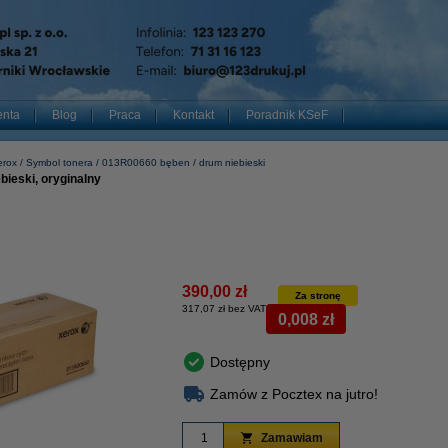
enta
Blog
Praca
Kontakt
Poradnik KSeF
erox
Symbol tonera
013R00660 bęben / drum niebieski
ieski, oryginalny
390,00 zł
Za stronę
317,07 zł bez VAT
0,008 zł
Dostępny
Zamów z Pocztex na jutro!
Zamawiam