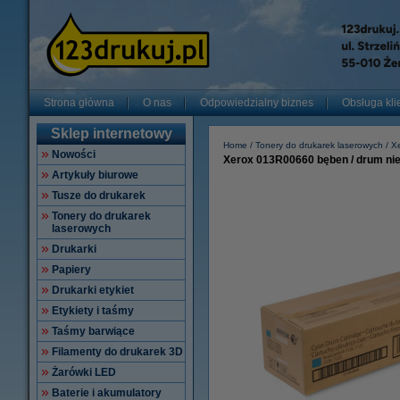
Strona główna
O nas
Odpowiedzialny biznes
Obsługa kli
Sklep internetowy
Home
Tonery do drukarek laserowych
X
Nowości
Xerox 013R00660 bęben / drum nieb
Artykuły biurowe
Tusze do drukarek
Tonery do drukarek
laserowych
Drukarki
Papiery
Drukarki etykiet
Etykiety i taśmy
Taśmy barwiące
Filamenty do drukarek 3D
Żarówki LED
Baterie i akumulatory