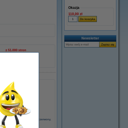
Okazja
110,00 zł
Newsletter
± 51.000 stron
Xerox
013R00660
047716
ox 013R00659 bęben / drum czerwony,
oryginalny