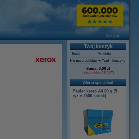
Zaloguj
Twój koszyk
Ilość
Produkt
Nie ma produktów w Twoim koszyku.
Suma:
0,00 zł
(z podatkiem 0% VAT)
Oferta specjalna!
Papier ksero A4 80 g (5
ryz = 2500 kartek)