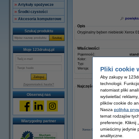
Artykuły spożywcze
Środki czystości
powięks
Akcesoria komputerowe
Opis
Szukaj produktu
Oryginalny bęben niebieski Xerox 
Szukaj
Właściwości
Moje 123drukuj.pl
Pojemność:
stand
Kolor:
niebi
Typ:
bęben
Pliki cookie 
Wersja:
Stand
Aby zakupy w 123dru
technologii. Funkcj
Zapomniałeś hasła?
Najczęściej wybierane razem
natomiast pliki ana
Obserwuj nas
wyświetlać reklamy
plików cookie do an
Nasza
polityka pry
temat rodzajów tych
Wiarygodny partner
preferencje. Kliknij
umieścimy jedynie p
Xerox 008R13089 pojemnik na zużyty
toner, oryginalny
analityczne.