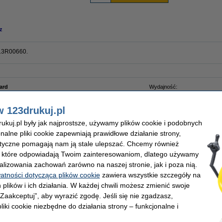
z
013R00660.
ard
Wydajność:
eski
Marka:
 światłoczuły
OEM:
w 123drukuj.pl
ard
Numer artykułu:
kuj.pl były jak najprostsze, używamy plików cookie i podobnych
onalne pliki cookie zapewniają prawidłowe działanie strony,
lityczne pomagają nam ją stale ulepszać. Chcemy również
, które odpowiadają Twoim zainteresowaniom, dlatego używamy
alizowania zachowań zarówno na naszej stronie, jak i poza nią.
watności dotycząca plików cookie
zawiera wszystkie szczegóły na
 plików i ich działania. W każdej chwili możesz zmienić swoje
 „Zaakceptuj”, aby wyrazić zgodę. Jeśli się nie zgadzasz,
liki cookie niezbędne do działania strony – funkcjonalne i
Xerox 013R00657 bęben / drum czarny,
Xerox 013R00658 bęben / drum żółty,
Xer
oryginalny
oryginalny