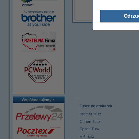
147,50 zł
(z VAT)
Odrzu
Współpracujemy z:
Tusze do drukarek
Brother Tusz
Canon Tusz
Epson Tusz
HP Tusz