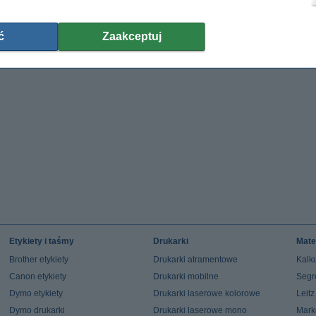
665,00 zł
390,00 zł
(z VAT)
(z VAT)
ć
Zaakceptuj
Etykiety i taśmy
Drukarki
Mate
Brother etykiety
Drukarki atramentowe
Kalku
Canon etykiety
Drukarki mobilne
Segr
Dymo etykiety
Drukarki laserowe kolorowe
Leit
Dymo drukarki
Drukarki laserowe mono
Mark