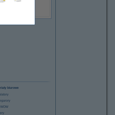
390,00 zł
(z VAT)
riały biurowe
latory
egarory
z WOW
ery