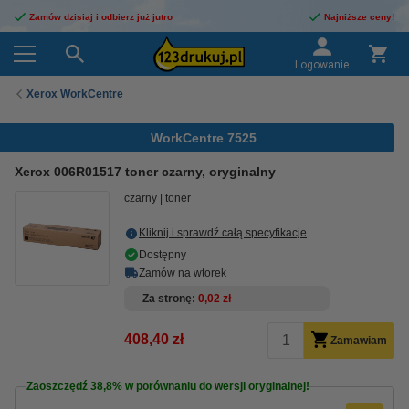
Zamów dzisiaj i odbierz już jutro
Najniższe ceny!
Logowanie
Xerox WorkCentre
WorkCentre 7525
Xerox 006R01517 toner czarny, oryginalny
czarny
toner
Kliknij i sprawdź całą specyfikacje
Dostępny
Zamów na wtorek
Za stronę
0,02 zł
408,40 zł
Zamawiam
Zaoszczędź
38,8%
w porównaniu do wersji oryginalnej!