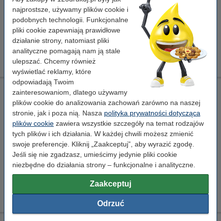
najprostsze, używamy plików cookie i
Zaoszczędź prawie
25%
w porównaniu do wersji oryginalnej!
podobnych technologii. Funkcjonalne
pliki cookie zapewniają prawidłowe
Oszczędzaj na kosztach.
działanie strony, natomiast pliki
Xerox 008R13061 pojemnik na zużyty toner wersja
analityczne pomagają nam ją stale
123drukuj
59,00 zł
ulepszać. Chcemy również
wyświetlać reklamy, które
odpowiadają Twoim
Xerox 008R13061 pojemnik na zużyty toner wersja 123drukuj
zainteresowaniom, dlatego używamy
plików cookie do analizowania zachowań zarówno na naszej
pojemnik na zużyty toner
Standard
± 43.000 stron
123drukuj
stronie, jak i poza nią. Nasza
polityka prywatności dotycząca
plików cookie
zawiera wszystkie szczegóły na temat rodzajów
Kliknij i sprawdź całą specyfikacje
tych plików i ich działania. W każdej chwili możesz zmienić
Zaoszczędź prawie
25%
w porównaniu do wersji
swoje preferencje. Kliknij „Zaakceptuj”, aby wyrazić zgodę.
oryginalnej!
Jeśli się nie zgadzasz, umieścimy jedynie pliki cookie
Dostępny
niezbędne do działania strony – funkcjonalne i analityczne.
Zamów na wtorek
Zaakceptuj
59,00 zł
Zamawiam
Odrzuć