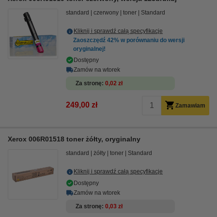
standard
czerwony
toner
Standard
Kliknij i sprawdź całą specyfikacje
Zaoszczędź
42%
w porównaniu do wersji
oryginalnej!
Dostępny
Zamów na wtorek
Za stronę
0,02 zł
249,00 zł
Zamawiam
Xerox 006R01518 toner żółty, oryginalny
standard
żółty
toner
Standard
Kliknij i sprawdź całą specyfikacje
Dostępny
Zamów na wtorek
Za stronę
0,03 zł