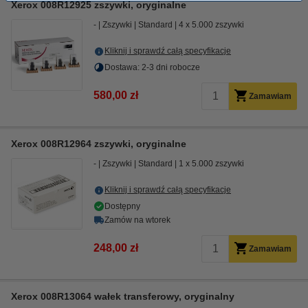
Xerox 008R12925 zszywki, oryginalne
-
Zszywki
Standard
4 x 5.000 zszywki
Kliknij i sprawdź całą specyfikacje
Dostawa: 2-3 dni robocze
580,00 zł
Zamawiam
Xerox 008R12964 zszywki, oryginalne
-
Zszywki
Standard
1 x 5.000 zszywki
Kliknij i sprawdź całą specyfikacje
Dostępny
Zamów na wtorek
248,00 zł
Zamawiam
Xerox 008R13064 wałek transferowy, oryginalny