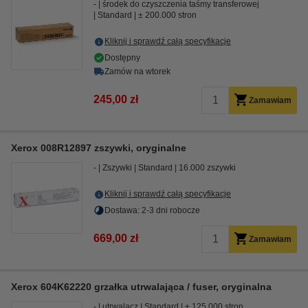
-
środek do czyszczenia taśmy transferowej
Standard
± 200.000 stron
Kliknij i sprawdź całą specyfikacje
Dostępny
Zamów na wtorek
245,00 zł
Zamawiam
Xerox 008R12897 zszywki, oryginalne
-
Zszywki
Standard
16.000 zszywki
Kliknij i sprawdź całą specyfikacje
Dostawa: 2-3 dni robocze
669,00 zł
Zamawiam
Xerox 604K62220 grzałka utrwalająca / fuser, oryginalna
-
utrwalacz
Standard
± 125.000 stron