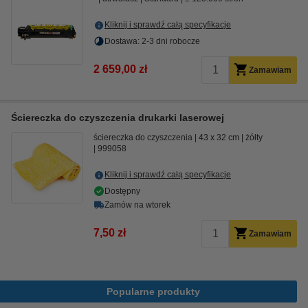
Kliknij i sprawdź całą specyfikacje
Dostawa: 2-3 dni robocze
2 659,00 zł
Zamawiam
Ściereczka do czyszczenia drukarki laserowej
ściereczka do czyszczenia
43 x 32 cm
żółty
999058
Kliknij i sprawdź całą specyfikacje
Dostępny
Zamów na wtorek
7,50 zł
Zamawiam
Popularne produkty