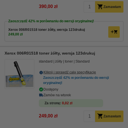
390,00 zł
Zamawiam
Zaoszczędź
42%
w porównaniu do wersji oryginalnej!
Xerox 006R01518 toner żółty, wersja 123drukuj
249,00 zł
Xerox 006R01518 toner żółty, wersja 123drukuj
standard
żółty
toner
Standard
Kliknij i sprawdź całą specyfikacje
Zaoszczędź
42%
w porównaniu do wersji
oryginalnej!
Dostępny
Zamów na wtorek
Za stronę
0,02 zł
249,00 zł
Zamawiam