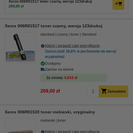
Xerox 006R01517 toner czarny, wersja 123drukuj
269,00 zł
Xerox 006R01517 toner czarny, wersja 123drukuj
standard
czarny
toner
Standard
Kliknij i sprawdź całą specyfikacje
Zaoszczędź
38,8%
w porównaniu do wersji
oryginalnej!
Dostępny
Zamów na wtorek
Za stronę
0,010 zł
269,00 zł
Zamawiam
Xerox 006R01520 toner niebieski, oryginalny
niebieski
toner
Kliknij i sprawdź całą specyfikacje