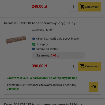
249,00 zł
Zamawiam
Xerox 006R01519 toner czerwony, oryginalny
czerwony
toner
Kliknij i sprawdź całą specyfikacje
Dostępny
Zamów na wtorek
Za stronę
0,03 zł
390,00 zł
Zamawiam
Zaoszczędź
42%
w porównaniu do wersji oryginalnej!
Xerox 006R01519 toner czerwony, wersja 123drukuj
249,00 zł
Xerox 006R01519 toner czerwony, wersja 123drukuj