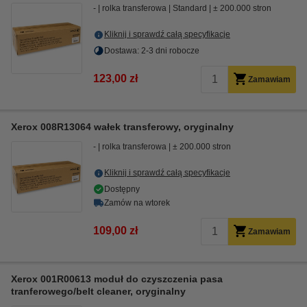
-
rolka transferowa
Standard
± 200.000 stron
Kliknij i sprawdź całą specyfikacje
Dostawa: 2-3 dni robocze
123,00 zł
Zamawiam
Xerox 008R13064 wałek transferowy, oryginalny
-
rolka transferowa
± 200.000 stron
Kliknij i sprawdź całą specyfikacje
Dostępny
Zamów na wtorek
109,00 zł
Zamawiam
Xerox 001R00613 moduł do czyszczenia pasa
tranferowego/belt cleaner, oryginalny