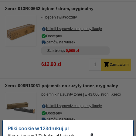
Xerox 013R00662 bęben / drum, oryginalny
-
bęben światłoczuły
Kliknij i sprawdź całą specyfikacje
Dostępny
Zamów na wtorek
Za stronę
0,005 zł
612,90 zł
Zamawiam
Xerox 008R13061 pojemnik na zużyty toner, oryginalny
pojemnik na zużyty toner
± 43.000 stron
Xerox
Kliknij i sprawdź całą specyfikacje
Dostępny
Zamów na wtorek
Pliki cookie w 123drukuj.pl
78,00 zł
Zamawiam
Aby zakupy w 123drukuj.pl były jak