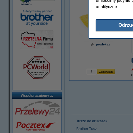
umieścimy jedynie p
analityczne.
Odrzu
powiększ
7
6
Współpracujemy z:
Tusze do drukarek
Brother Tusz