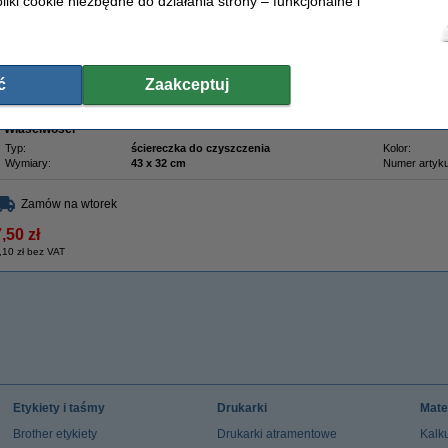
liki cookie niezbędne do działania strony – funkcjonalne i
Opis
Ściereczka przyciąga proszek tonera jak magnes. W przeciwieństwie do zwykłej ści
rozprowadza zabrudzenia, ta utrzymuje proszek w swoich włóknach. Przywierają 
cząsteczki. Możesz z powodzeniem czyścić nią wnętrze drukarki laserowej.
Aby uzyskać najlepsze rezultaty, przed użyciem rozciągnij ściereczkę w obu kieru
trudnego do usunięcia proszku na dłonie.
ć
Zaakceptuj
Uwaga: nie dopuść do kontaktu ściereczki z bębnem.
Właściwości
Typ:
ściereczka do czyszczenia
Kolor:
Wymiary:
43 x 32 cm
Numer artyku
Zamów na wtorek
,50 zł
,10 zł bez VAT
Etykiety i taśmy
Drukarki
Mate
Brother etykiety
Drukarki atramentowe
Kalku