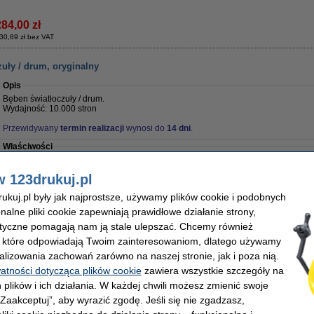
284,00 zł
30,89 zł bez VAT
uły / drum, oryginalny
Opis
Bęben światłoczuły / drum.
Wydajność: 10.000 stron
Przewidywany
termin realizacji
wynosi do
14 dni
.
Właściwości
Pojemność:
standard
Wydajność:
Kolor:
-
Marka:
w 123drukuj.pl
Typ:
toner
OEM:
Wersja:
Standard
Numer artyku
kuj.pl były jak najprostsze, używamy plików cookie i podobnych
onalne pliki cookie zapewniają prawidłowe działanie strony,
lityczne pomagają nam ją stale ulepszać. Chcemy również
, które odpowiadają Twoim zainteresowaniom, dlatego używamy
1 059,00 zł
alizowania zachowań zarówno na naszej stronie, jak i poza nią.
60,98 zł bez VAT
watności dotycząca plików cookie
zawiera wszystkie szczegóły na
 plików i ich działania. W każdej chwili możesz zmienić swoje
karki laserowej
 „Zaakceptuj”, aby wyrazić zgodę. Jeśli się nie zgadzasz,