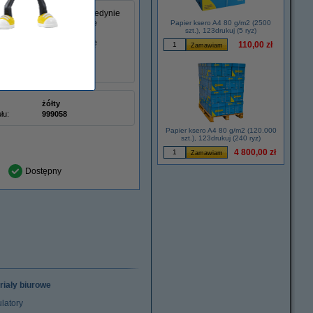
ereczki do kurzu, która jedynie
do niej nawet najmniejsze
Papier ksero A4 80 g/m2 (2500
szt.), 123drukuj (5 ryz)
nkach. Unikaj dostania się
110,00 zł
żółty
łu:
999058
Papier ksero A4 80 g/m2 (120.000
szt.), 123drukuj (240 ryz)
4 800,00 zł
Dostępny
riały biurowe
latory