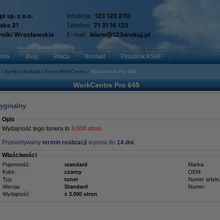
enta
Blog
Praca
Kontakt
Poradnik KSeF
Symbol drukarki
Xerox WorkCentre
WorkCentre Pro 645
WorkCentre Pro 645
ryginalny
Opis
Wydajność tego tonera to
3.000 stron.
Przewidywany
termin realizacji
wynosi do
14 dni
.
Właściwości
Pojemność:
standard
Marka:
Kolor:
czarny
OEM:
Typ:
toner
Numer artyku
Wersja:
Standard
Numer:
Wydajność:
± 3.000 stron