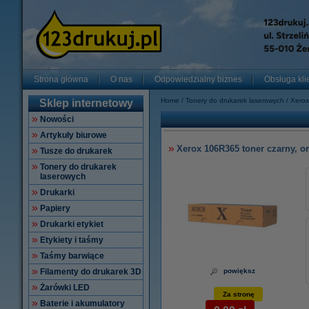
Strona główna
O nas
Odpowiedzialny biznes
Obsługa kli
Home
Tonery do drukarek laserowych
Xerox
Sklep internetowy
Nowości
Artykuły biurowe
Xerox 106R365 toner czarny, o
Tusze do drukarek
Tonery do drukarek
laserowych
Drukarki
Papiery
Drukarki etykiet
Etykiety i taśmy
Taśmy barwiące
Filamenty do drukarek 3D
powiększ
Żarówki LED
Za stronę
Baterie i akumulatory