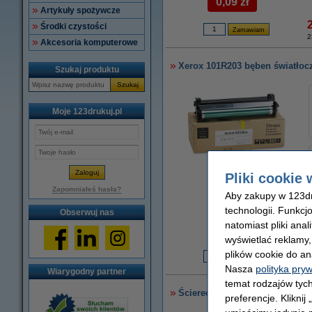
0,09 zł
Artykuły spożywcze
Środki czystości
2
Akcesoria komputerowe
Xerox 101R203 bęben światłocz
Szukaj produktu
Szukaj
Moje 123drukuj.pl
Pliki cookie 
Zapomniałeś hasła?
powiększ
Aby zakupy w 123dru
technologii. Funkcj
Obserwuj nas
Za stronę
natomiast pliki ana
0,11 zł
wyświetlać reklamy
plików cookie do an
8
Nasza
polityka pry
Wiarygodny partner
temat rodzajów tych
Ściereczka do czyszczenia dru
preferencje. Kliknij