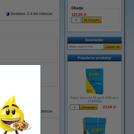
Okazja
Dostawa: 2-3 dni robocze
110,00 zł
Newsletter
Popularne produkty
± 10.000 stron
Xerox
101R00203
łu:
046674
Papier ksero A4 80 g/m2 (500 szt.),
123drukuj
23,00 zł
Dostawa: 2-3 dni robocze