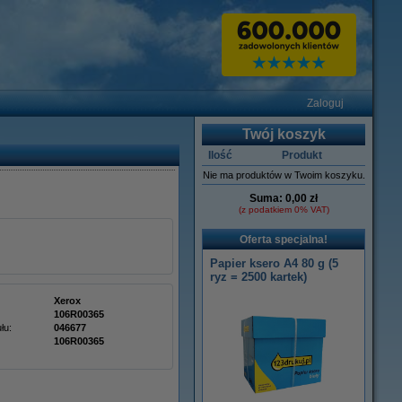
Zaloguj
Twój koszyk
Ilość
Produkt
Nie ma produktów w Twoim koszyku.
Suma:
0,00 zł
(z podatkiem 0% VAT)
Oferta specjalna!
Papier ksero A4 80 g (5
ryz = 2500 kartek)
Xerox
106R00365
łu:
046677
106R00365