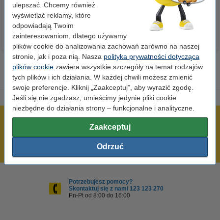
23,00 zł
110,00 zł
ulepszać. Chcemy również
z VAT
z VAT
wyświetlać reklamy, które
odpowiadają Twoim
zainteresowaniom, dlatego używamy
plików cookie do analizowania zachowań zarówno na naszej
stronie, jak i poza nią. Nasza
polityka prywatności dotycząca
plików cookie
zawiera wszystkie szczegóły na temat rodzajów
tych plików i ich działania. W każdej chwili możesz zmienić
swoje preferencje. Kliknij „Zaakceptuj”, aby wyrazić zgodę.
Jeśli się nie zgadzasz, umieścimy jedynie pliki cookie
niezbędne do działania strony – funkcjonalne i analityczne.
600 tysięcy zadowolonych klientów
Zaakceptuj
Wysyłka już dzisiaj!
Odrzuć
Najniższe ceny!
Potrzebujesz pomocy?
Skontaktuj się z nami 123 123 270
Pn-Pt od 8:00 do 16:00