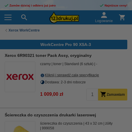
Zamów dzisiaj i odbierz już jutro
Najniższe ceny!
Logowanie
Xerox WorkCentre
WorkCentre Pro 90 XSA-3
Xerox 6R90321 toner Pack Assy, oryginalny
czarny
toner
Standard (6 sztuk)
-
Kliknij i sprawdź całą specyfikacje
Dostawa: 2-3 dni robocze
1 009,00 zł
Zamawiam
Ściereczka do czyszczenia drukarki laserowej
ściereczka do czyszczenia
43 x 32 cm
żółty
999058