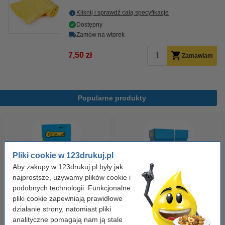
Kliknij i sprawdź całą specyfikacje
Dostępny
Zamów na wtorek
7,50 zł
Zamawiam
Popularne produkty
Pliki cookie w 123drukuj.pl
Aby zakupy w 123drukuj.pl były jak
najprostsze, używamy plików cookie i
podobnych technologii. Funkcjonalne
Papier ksero A4 80 g/m2 (500
Papier ksero A4 80 g/m2 (2500
pliki cookie zapewniają prawidłowe
szt.), 123drukuj
szt.), 123drukuj (5 ryz)
działanie strony, natomiast pliki
analityczne pomagają nam ją stale