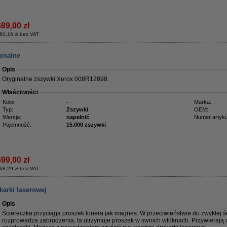
689,00 zł
60,16 zł bez VAT
ginalne
Opis
Oryginalne zszywki Xerox 008R12898.
Właściwości
Kolor:
-
Marka:
Typ:
Zszywki
OEM:
Wersja:
napełnić
Numer artyku
Pojemność:
15.000 zszywki
699,00 zł
68,29 zł bez VAT
karki laserowej
Opis
Ściereczka przyciąga proszek tonera jak magnes. W przeciwieństwie do zwykłej ści
rozprowadza zabrudzenia, ta utrzymuje proszek w swoich włóknach. Przywierają 