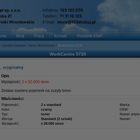
enta
Blog
Praca
Kontakt
Poradnik KSeF
Symbol drukarki
Xerox WorkCentre
WorkCentre 5735
WorkCentre 5735
, oryginalny
Opis
Wydajność:
2 x 32.000 stron.
Zestaw zawiera pojemnik na zużyty toner.
Właściwości
Pojemność:
2 x standard
Marka:
Kolor:
czarny
OEM:
Typ:
toner
Numer artyku
Wersja:
Standard (2 sztuki)
Numer:
Wydajność:
± 28.000 stron