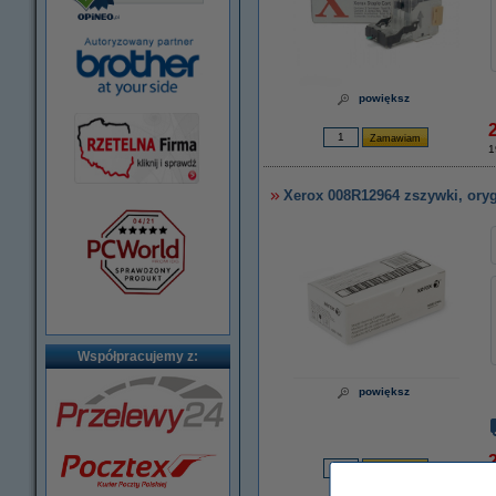
powiększ
1
Xerox 008R12964 zszywki, ory
Współpracujemy z:
powiększ
2