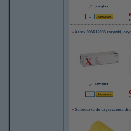
powiększ
5
Xerox 008R12898 zszywki, ory
powiększ
5
Ściereczka do czyszczenia dru