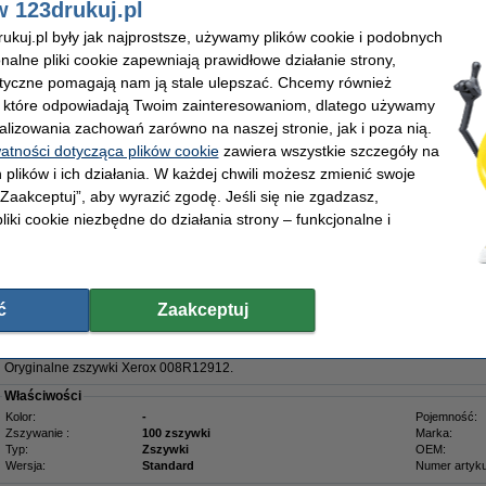
w 123drukuj.pl
ginalne
kuj.pl były jak najprostsze, używamy plików cookie i podobnych
onalne pliki cookie zapewniają prawidłowe działanie strony,
Opis
Oryginalne zszywki Xerox 008R12897.
lityczne pomagają nam ją stale ulepszać. Chcemy również
, które odpowiadają Twoim zainteresowaniom, dlatego używamy
Właściwości
alizowania zachowań zarówno na naszej stronie, jak i poza nią.
Kolor:
-
Marka:
Typ:
Zszywki
OEM:
watności dotycząca plików cookie
zawiera wszystkie szczegóły na
Wersja:
Standard
Numer artyku
 plików i ich działania. W każdej chwili możesz zmienić swoje
Pojemność:
16.000 zszywki
 „Zaakceptuj”, aby wyrazić zgodę. Jeśli się nie zgadzasz,
liki cookie niezbędne do działania strony – funkcjonalne i
669,00 zł
43,90 zł bez VAT
ć
Zaakceptuj
ginalne
Opis
Oryginalne zszywki Xerox 008R12912.
Właściwości
Kolor:
-
Pojemność:
Zszywanie :
100 zszywki
Marka:
Typ:
Zszywki
OEM:
Wersja:
Standard
Numer artyku