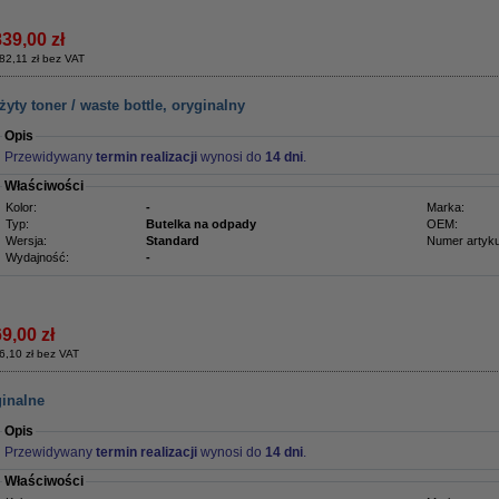
839,00 zł
82,11 zł bez VAT
ty toner / waste bottle, oryginalny
Opis
Przewidywany
termin realizacji
wynosi do
14 dni
.
Właściwości
Kolor:
-
Marka:
Typ:
Butelka na odpady
OEM:
Wersja:
Standard
Numer artyku
Wydajność:
-
9,00 zł
6,10 zł bez VAT
ginalne
Opis
Przewidywany
termin realizacji
wynosi do
14 dni
.
Właściwości