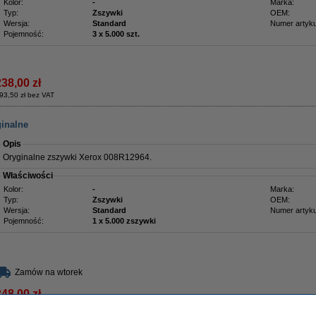
Kolor:
-
Marka:
Typ:
Zszywki
OEM:
Wersja:
Standard
Numer artyku
Pojemność:
3 x 5.000 szt.
238,00 zł
93,50 zł bez VAT
ginalne
Opis
Oryginalne zszywki Xerox 008R12964.
Właściwości
Kolor:
-
Marka:
Typ:
Zszywki
OEM:
Wersja:
Standard
Numer artyku
Pojemność:
1 x 5.000 zszywki
Zamów na wtorek
248,00 zł
01,63 zł bez VAT