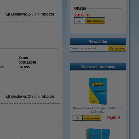
Okazja
Dostawa: 2-3 dni robocze
110,00 zł
Newsletter
Xerox
008R12896
Popularne produkty
łu:
046895
Dostawa: 2-3 dni robocze
Papier ksero A4 80 g/m2 (500 szt.),
123drukuj
23,00 zł