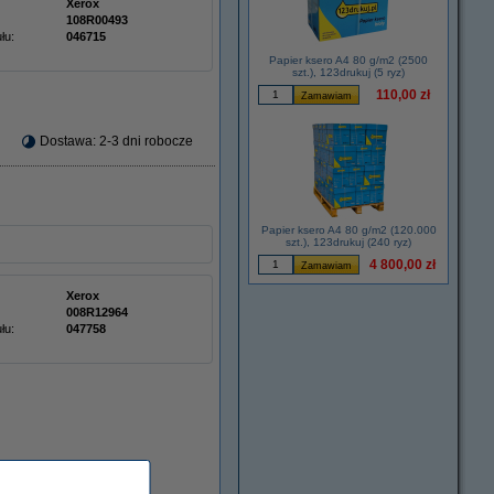
Xerox
108R00493
łu:
046715
Papier ksero A4 80 g/m2 (2500
szt.), 123drukuj (5 ryz)
110,00 zł
Dostawa: 2-3 dni robocze
Papier ksero A4 80 g/m2 (120.000
szt.), 123drukuj (240 ryz)
4 800,00 zł
Xerox
008R12964
łu:
047758
Dostępny