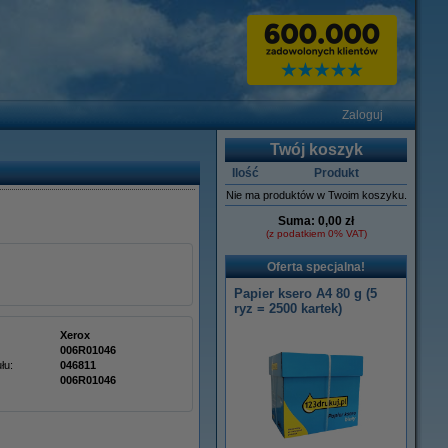
Zaloguj
Twój koszyk
Ilość
Produkt
Nie ma produktów w Twoim koszyku.
Suma:
0,00 zł
(z podatkiem 0% VAT)
Oferta specjalna!
Papier ksero A4 80 g (5
ryz = 2500 kartek)
Xerox
006R01046
łu:
046811
006R01046