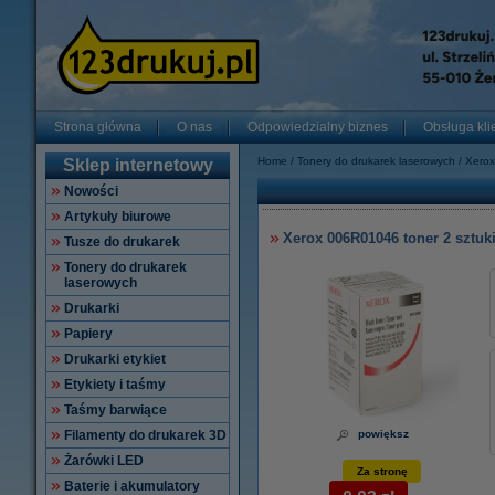
Strona główna
O nas
Odpowiedzialny biznes
Obsługa kli
Home
Tonery do drukarek laserowych
Xerox
Sklep internetowy
Nowości
Artykuły biurowe
Xerox 006R01046 toner 2 sztuki
Tusze do drukarek
Tonery do drukarek
laserowych
Drukarki
Papiery
Drukarki etykiet
Etykiety i taśmy
Taśmy barwiące
Filamenty do drukarek 3D
powiększ
Żarówki LED
Za stronę
Baterie i akumulatory