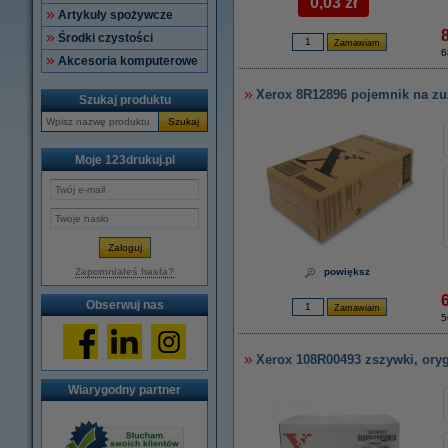
0,03 zł
Artykuły spożywcze
Środki czystości
6
Akcesoria komputerowe
Xerox 8R12896 pojemnik na zuży
Szukaj produktu
Szukaj
Moje 123drukuj.pl
Zapomniałeś hasła?
powiększ
6
Obserwuj nas
5
Xerox 108R00493 zszywki, ory
Wiarygodny partner