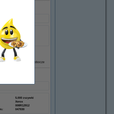
Xerox
008R12897
łu:
047906
Dostawa: 2-3 dni robocze
5.000 zszywki
Xerox
008R12912
łu:
047930