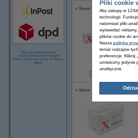
Pliki cookie 
Xerox 008R12897 zszywki, ory
Aby zakupy w 123dru
technologii. Funkcj
natomiast pliki ana
wyświetlać reklamy
plików cookie do an
Nasza
polityka pry
temat rodzajów tych
This site is protected by
preferencje. Kliknij
reCAPTCHA and the Google
Privacy Policy
and
Terms of Service
umieścimy jedynie p
apply.
powiększ
analityczne.
5
Odrzu
Xerox 008R12912 zszywki, ory