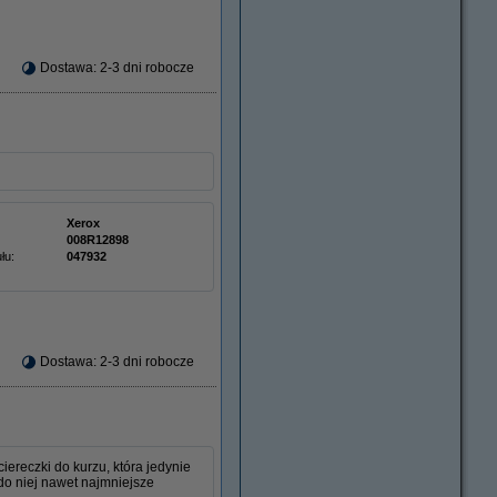
Dostawa: 2-3 dni robocze
Xerox
008R12898
łu:
047932
Dostawa: 2-3 dni robocze
ereczki do kurzu, która jedynie
do niej nawet najmniejsze