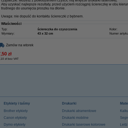
cząsteczki. Możesz z powodzeniem czyścić nią wnętrze drukarki laserowej.
Aby uzyskać najlepsze rezultaty, przed użyciem rozciągnij ściereczkę w obu kieru
trudnego do usunięcia proszku na dłonie.
Uwaga: nie dopuść do kontaktu ściereczki z bębnem.
Właściwości
Typ:
ściereczka do czyszczenia
Kolor:
Wymiary:
43 x 32 cm
Numer artyku
Zamów na wtorek
,50 zł
,10 zł bez VAT
Etykiety i taśmy
Drukarki
Mate
Brother etykiety
Drukarki atramentowe
Kalku
Canon etykiety
Drukarki mobilne
Segr
Dymo etykiety
Drukarki laserowe kolorowe
Leit