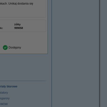
nkach. Unikaj dostania się
żółty
łu:
999058
Dostępny
riały biurowe
latory
egarory
z WOW