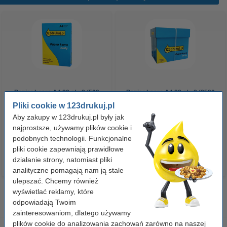
Papier ksero A4 80 g/m2 (500
Papier ksero A4 80 g/m2 (2500
szt.), 123drukuj
szt.), 123drukuj (5 ryz)
Pliki cookie w 123drukuj.pl
Aby zakupy w 123drukuj.pl były jak
najprostsze, używamy plików cookie i
23,00 zł
110,00 zł
z VAT
z VAT
podobnych technologii. Funkcjonalne
pliki cookie zapewniają prawidłowe
działanie strony, natomiast pliki
analityczne pomagają nam ją stale
ulepszać. Chcemy również
wyświetlać reklamy, które
odpowiadają Twoim
zainteresowaniom, dlatego używamy
plików cookie do analizowania zachowań zarówno na naszej