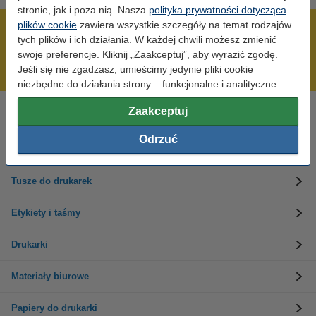
stronie, jak i poza nią. Nasza
polityka prywatności dotycząca
plików cookie
zawiera wszystkie szczegóły na temat rodzajów
600 tysięcy zadowolonych klientów
tych plików i ich działania. W każdej chwili możesz zmienić
Wysyłka już dzisiaj!
swoje preferencje. Kliknij „Zaakceptuj”, aby wyrazić zgodę.
Jeśli się nie zgadzasz, umieścimy jedynie pliki cookie
Najniższe ceny!
niezbędne do działania strony – funkcjonalne i analityczne.
Zaakceptuj
Potrzebujesz pomocy?
Skontaktuj się z nami 123 123 270
Odrzuć
Pn-Pt od 8:00 do 16:00
Tusze do drukarek
Etykiety i taśmy
Drukarki
Materiały biurowe
Papiery do drukarki