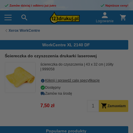
Zamów dzisiaj i odbierz już jutro
Najniższe ceny!
Logowanie
Xerox WorkCentre
WorkCentre XL 2140 DF
Ściereczka do czyszczenia drukarki laserowej
ściereczka do czyszczenia
43 x 32 cm
żółty
999058
Kliknij i sprawdź całą specyfikacje
Dostępny
Zamów na środę
7,50 zł
Zamawiam
Popularne produkty