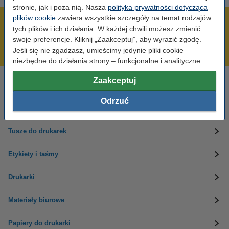
stronie, jak i poza nią. Nasza
polityka prywatności dotycząca
plików cookie
zawiera wszystkie szczegóły na temat rodzajów
600 tysięcy zadowolonych klientów
tych plików i ich działania. W każdej chwili możesz zmienić
Wysyłka już dzisiaj!
swoje preferencje. Kliknij „Zaakceptuj”, aby wyrazić zgodę.
Jeśli się nie zgadzasz, umieścimy jedynie pliki cookie
Najniższe ceny!
niezbędne do działania strony – funkcjonalne i analityczne.
Zaakceptuj
Potrzebujesz pomocy?
Skontaktuj się z nami 123 123 270
Odrzuć
Pn-Pt od 8:00 do 16:00
Tusze do drukarek
Etykiety i taśmy
Drukarki
Materiały biurowe
Papiery do drukarki