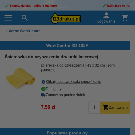
Zamów dzisiaj i odbierz już jutro
Najniższe ceny!
Logowanie
Xerox WorkCentre
WorkCentre XD 105F
Ściereczka do czyszczenia drukarki laserowej
ściereczka do czyszczenia
43 x 32 cm
żółty
999058
Kliknij i sprawdź całą specyfikacje
Dostępny
Zamów na poniedziałek
7,50 zł
Zamawiam
Popularne produkty