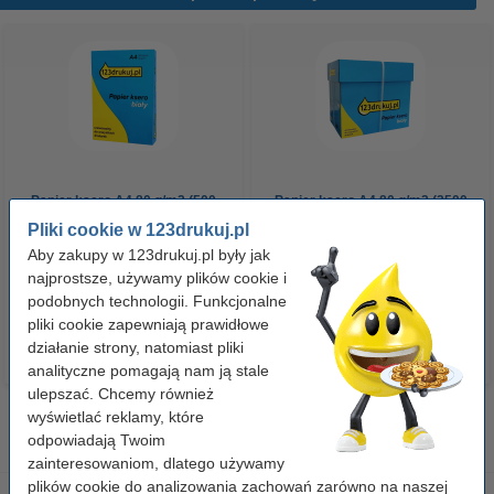
Papier ksero A4 80 g/m2 (500
Papier ksero A4 80 g/m2 (2500
szt.), 123drukuj
szt.), 123drukuj (5 ryz)
Pliki cookie w 123drukuj.pl
Aby zakupy w 123drukuj.pl były jak
najprostsze, używamy plików cookie i
23,00 zł
110,00 zł
z VAT
z VAT
podobnych technologii. Funkcjonalne
pliki cookie zapewniają prawidłowe
działanie strony, natomiast pliki
analityczne pomagają nam ją stale
ulepszać. Chcemy również
wyświetlać reklamy, które
odpowiadają Twoim
zainteresowaniom, dlatego używamy
plików cookie do analizowania zachowań zarówno na naszej