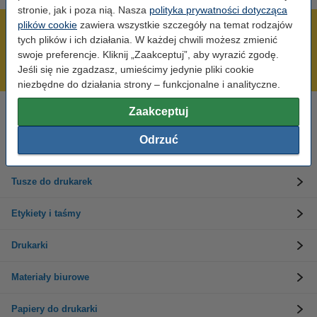
stronie, jak i poza nią. Nasza
polityka prywatności dotycząca
plików cookie
zawiera wszystkie szczegóły na temat rodzajów
600 tysięcy zadowolonych klientów
tych plików i ich działania. W każdej chwili możesz zmienić
Wysyłka już dzisiaj!
swoje preferencje. Kliknij „Zaakceptuj”, aby wyrazić zgodę.
Jeśli się nie zgadzasz, umieścimy jedynie pliki cookie
Najniższe ceny!
niezbędne do działania strony – funkcjonalne i analityczne.
Zaakceptuj
Potrzebujesz pomocy?
Skontaktuj się z nami 123 123 270
Odrzuć
Pn-Pt od 8:00 do 16:00
Tusze do drukarek
Etykiety i taśmy
Drukarki
Materiały biurowe
Papiery do drukarki