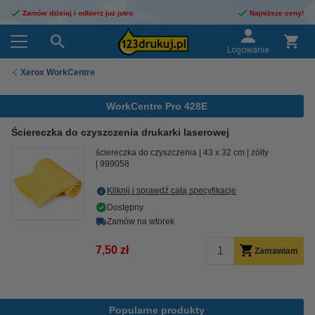
Zamów dzisiaj i odbierz już jutro
Najniższe ceny!
Logowanie
Xerox WorkCentre
WorkCentre Pro 428E
Ściereczka do czyszczenia drukarki laserowej
ściereczka do czyszczenia
43 x 32 cm
żółty
999058
Kliknij i sprawdź całą specyfikacje
Dostępny
Zamów na wtorek
7,50 zł
Zamawiam
Popularne produkty