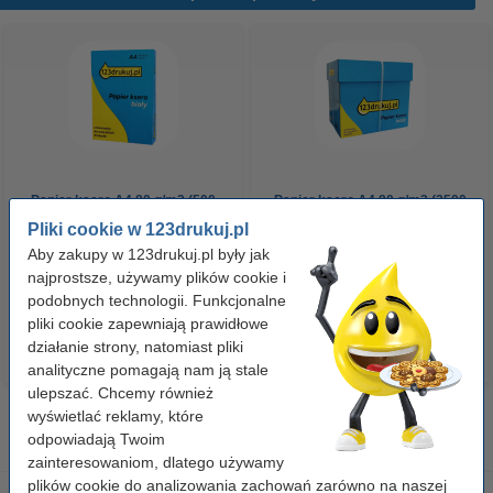
Papier ksero A4 80 g/m2 (500
Papier ksero A4 80 g/m2 (2500
szt.), 123drukuj
szt.), 123drukuj (5 ryz)
Pliki cookie w 123drukuj.pl
Aby zakupy w 123drukuj.pl były jak
najprostsze, używamy plików cookie i
23,00 zł
110,00 zł
z VAT
z VAT
podobnych technologii. Funkcjonalne
pliki cookie zapewniają prawidłowe
działanie strony, natomiast pliki
analityczne pomagają nam ją stale
ulepszać. Chcemy również
wyświetlać reklamy, które
odpowiadają Twoim
zainteresowaniom, dlatego używamy
plików cookie do analizowania zachowań zarówno na naszej