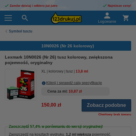
Zamów dzisiaj i odbierz już jutro
Najniższe ceny!
Logowanie
Symbol tuszu
10N0026 (Nr 26 kolorowy)
Lexmark 10N0026 (Nr 26) tusz kolorowy, zwiększona
pojemność, oryginalny
XL
kolorowy
tusz
13,8 ml
Kliknij i sprawdź całą specyfikacje
Cena za ml
10,87 zł
150,00 zł
Zobacz podobne
Chwilowy brak towaru
Zaoszczędź
57,4%
w porównaniu do wersji oryginalnej!
Zaoszczędź na kosztach wydruku.
1,2 ml większa
pojemność.