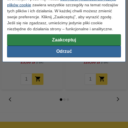
plików cookie
zawiera wszystkie szczegóły na temat rodzajów
tych plików i ich działania. W każdej chwili możesz zmienić
swoje preferencje. Kliknij „Zaakceptuj”, aby wyrazić zgodę.
Jeśli się nie zgadzasz, umieścimy jedynie pliki cookie
niezbędne do działania strony – funkcjonalne i analityczne.
Zaakceptuj
Papier ksero A4 80 g/m2 (500
Papier ksero A4 80 g/m2 (2500
szt.), 123drukuj
szt.), 123drukuj (5 ryz)
Odrzuć
23,00 zł
110,00 zł
z VAT
z VAT