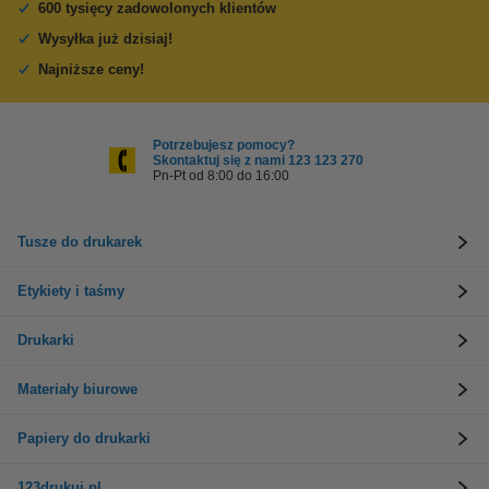
600 tysięcy zadowolonych klientów
Wysyłka już dzisiaj!
Najniższe ceny!
Potrzebujesz pomocy?
Skontaktuj się z nami 123 123 270
Pn-Pt od 8:00 do 16:00
Tusze do drukarek
Etykiety i taśmy
Drukarki
Materiały biurowe
Papiery do drukarki
123drukuj.pl