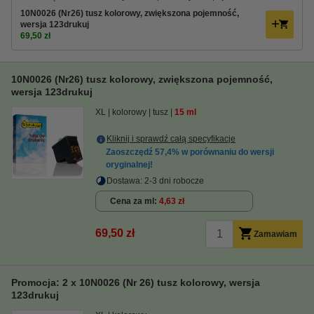
10N0026 (Nr26) tusz kolorowy, zwiększona pojemność,
wersja 123drukuj
69,50 zł
10N0026 (Nr26) tusz kolorowy, zwiększona pojemność,
wersja 123drukuj
XL
kolorowy
tusz
15 ml
Kliknij i sprawdź całą specyfikacje
Zaoszczędź
57,4%
w porównaniu do wersji
oryginalnej!
Dostawa: 2-3 dni robocze
Cena za ml
4,63 zł
69,50 zł
Zamawiam
Promocja: 2 x 10N0026 (Nr 26) tusz kolorowy, wersja
123drukuj