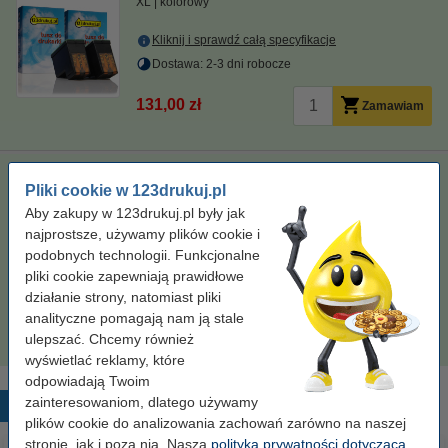
XL
kolorowy
Kliknij i sprawdź całą specyfikacje
Dostawa: 2-3 dni robocze
131,00 zł
Zamawiam
Zestaw promocyjny: 10N0016 (Nr 16) czarny + 10N0026 (Nr
Pliki cookie w 123drukuj.pl
26) kolorowy
Aby zakupy w 123drukuj.pl były jak
XL
czarny i kolorowy
najprostsze, używamy plików cookie i
podobnych technologii. Funkcjonalne
Kliknij i sprawdź całą specyfikacje
pliki cookie zapewniają prawidłowe
działanie strony, natomiast pliki
125,00 zł
Zamawiam
analityczne pomagają nam ją stale
Chwilowy brak towaru
ulepszać. Chcemy również
wyświetlać reklamy, które
odpowiadają Twoim
zainteresowaniom, dlatego używamy
Popularne produkty
plików cookie do analizowania zachowań zarówno na naszej
stronie, jak i poza nią. Nasza
polityka prywatności dotycząca