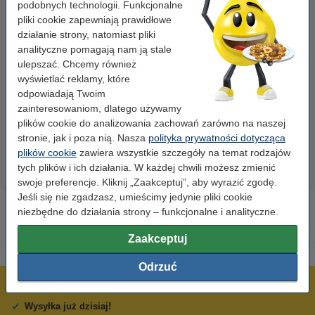
podobnych technologii. Funkcjonalne
pliki cookie zapewniają prawidłowe
działanie strony, natomiast pliki
analityczne pomagają nam ją stale
ulepszać. Chcemy również
Papier ksero A4 80 g/m2 (500
Papier ksero A4 80 g/m2 (2500
wyświetlać reklamy, które
szt.), 123drukuj
szt.), 123drukuj (5 ryz)
odpowiadają Twoim
zainteresowaniom, dlatego używamy
23,00 zł
110,00 zł
z VAT
z VAT
plików cookie do analizowania zachowań zarówno na naszej
stronie, jak i poza nią. Nasza
polityka prywatności dotycząca
plików cookie
zawiera wszystkie szczegóły na temat rodzajów
tych plików i ich działania. W każdej chwili możesz zmienić
swoje preferencje. Kliknij „Zaakceptuj”, aby wyrazić zgodę.
Jeśli się nie zgadzasz, umieścimy jedynie pliki cookie
niezbędne do działania strony – funkcjonalne i analityczne.
Zaakceptuj
Odrzuć
600 tysięcy zadowolonych klientów
Wysyłka już dzisiaj!