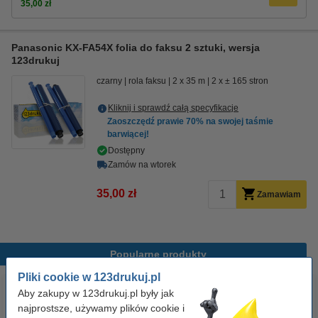
35,00 zł
Panasonic KX-FA54X folia do faksu 2 sztuki, wersja
123drukuj
czarny
rola faksu
2 x 35 m
2 x ± 165 stron
Kliknij i sprawdź całą specyfikacje
Zaoszczędź prawie
70%
na swojej taśmie
barwiącej!
Dostępny
Zamów na wtorek
35,00 zł
Zamawiam
Popularne produkty
Pliki cookie w 123drukuj.pl
Aby zakupy w 123drukuj.pl były jak
najprostsze, używamy plików cookie i