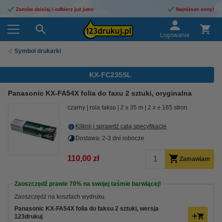
Zamów dzisiaj i odbierz już jutro
Najniższe ceny!
Logowanie
Symbol drukarki
KX-FC235SL
Panasonic KX-FA54X folia do faxu 2 sztuki, oryginalna
czarny
rola faksu
2 x 35 m
2 x ± 165 stron
Kliknij i sprawdź całą specyfikacje
Dostawa: 2-3 dni robocze
110,00 zł
Zamawiam
Zaoszczędź prawie
70%
na swojej taśmie barwiącej!
Zaoszczędź na kosztach wydruku.
Panasonic KX-FA54X folia do faksu 2 sztuki, wersja
123drukuj