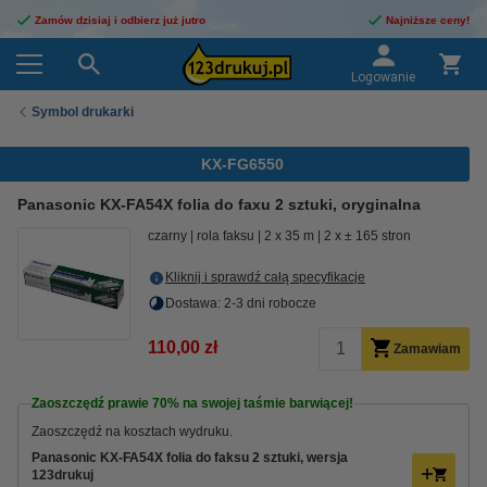
Zamów dzisiaj i odbierz już jutro
Najniższe ceny!
Logowanie
Symbol drukarki
KX-FG6550
Panasonic KX-FA54X folia do faxu 2 sztuki, oryginalna
czarny
rola faksu
2 x 35 m
2 x ± 165 stron
Kliknij i sprawdź całą specyfikacje
Dostawa: 2-3 dni robocze
110,00 zł
Zamawiam
Zaoszczędź prawie
70%
na swojej taśmie barwiącej!
Zaoszczędź na kosztach wydruku.
Panasonic KX-FA54X folia do faksu 2 sztuki, wersja
123drukuj