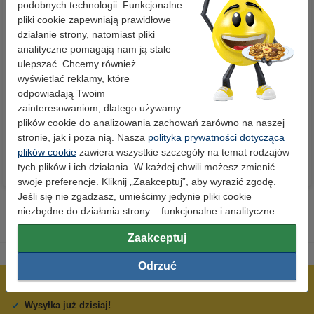
podobnych technologii. Funkcjonalne
pliki cookie zapewniają prawidłowe
działanie strony, natomiast pliki
analityczne pomagają nam ją stale
ulepszać. Chcemy również
Papier ksero A4 80 g/m2 (500
Papier ksero A4 80 g/m2 (2500
wyświetlać reklamy, które
szt.), 123drukuj
szt.), 123drukuj (5 ryz)
odpowiadają Twoim
zainteresowaniom, dlatego używamy
23,00 zł
110,00 zł
z VAT
z VAT
plików cookie do analizowania zachowań zarówno na naszej
stronie, jak i poza nią. Nasza
polityka prywatności dotycząca
plików cookie
zawiera wszystkie szczegóły na temat rodzajów
tych plików i ich działania. W każdej chwili możesz zmienić
swoje preferencje. Kliknij „Zaakceptuj”, aby wyrazić zgodę.
Jeśli się nie zgadzasz, umieścimy jedynie pliki cookie
niezbędne do działania strony – funkcjonalne i analityczne.
Zaakceptuj
Odrzuć
600 tysięcy zadowolonych klientów
Wysyłka już dzisiaj!