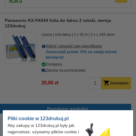
35,00 zł
Panasonic KX-FA54X folia do faksu 2 sztuki, wersja
123drukuj
czarny
rola faksu
2 x 35 m
2 x ± 165 stron
Kliknij i sprawdź całą specyfikacje
Zaoszczędź prawie
70%
na swojej taśmie
barwiącej!
Dostępny
Zamów na poniedziałek
35,00 zł
Zamawiam
Popularne produkty
Pliki cookie w 123drukuj.pl
Aby zakupy w 123drukuj.pl były jak
najprostsze, używamy plików cookie i