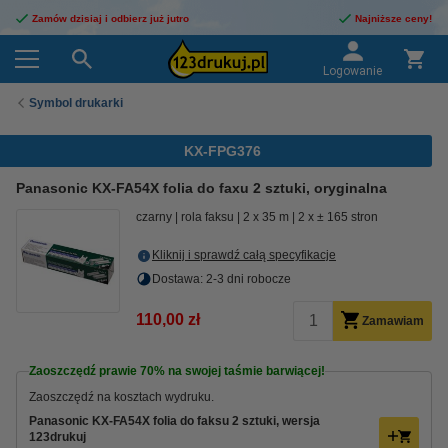
Zamów dzisiaj i odbierz już jutro
Najniższe ceny!
Logowanie
Symbol drukarki
KX-FPG376
Panasonic KX-FA54X folia do faxu 2 sztuki, oryginalna
czarny
rola faksu
2 x 35 m
2 x ± 165 stron
Kliknij i sprawdź całą specyfikacje
Dostawa: 2-3 dni robocze
110,00 zł
Zamawiam
Zaoszczędź prawie
70%
na swojej taśmie barwiącej!
Zaoszczędź na kosztach wydruku.
Panasonic KX-FA54X folia do faksu 2 sztuki, wersja
123drukuj