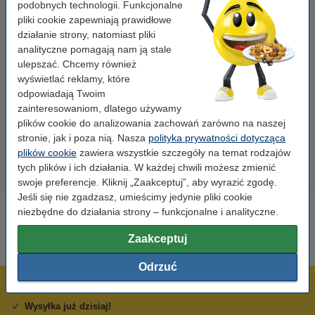
podobnych technologii. Funkcjonalne
pliki cookie zapewniają prawidłowe
działanie strony, natomiast pliki
analityczne pomagają nam ją stale
ulepszać. Chcemy również
Papier ksero A4 80 g/m2 (500
Papier ksero A4 80 g/m2 (2500
wyświetlać reklamy, które
szt.), 123drukuj
szt.), 123drukuj (5 ryz)
odpowiadają Twoim
zainteresowaniom, dlatego używamy
23,00 zł
110,00 zł
z VAT
z VAT
plików cookie do analizowania zachowań zarówno na naszej
stronie, jak i poza nią. Nasza
polityka prywatności dotycząca
plików cookie
zawiera wszystkie szczegóły na temat rodzajów
tych plików i ich działania. W każdej chwili możesz zmienić
swoje preferencje. Kliknij „Zaakceptuj”, aby wyrazić zgodę.
Jeśli się nie zgadzasz, umieścimy jedynie pliki cookie
niezbędne do działania strony – funkcjonalne i analityczne.
Zaakceptuj
Odrzuć
600 tysięcy zadowolonych klientów
Wysyłka już dzisiaj!