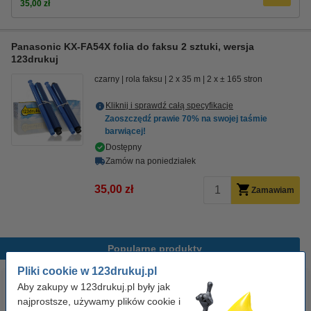
35,00 zł
Panasonic KX-FA54X folia do faksu 2 sztuki, wersja
123drukuj
czarny
rola faksu
2 x 35 m
2 x ± 165 stron
Kliknij i sprawdź całą specyfikacje
Zaoszczędź prawie
70%
na swojej taśmie
barwiącej!
Dostępny
Zamów na poniedziałek
35,00 zł
Zamawiam
Popularne produkty
Pliki cookie w 123drukuj.pl
Aby zakupy w 123drukuj.pl były jak
najprostsze, używamy plików cookie i