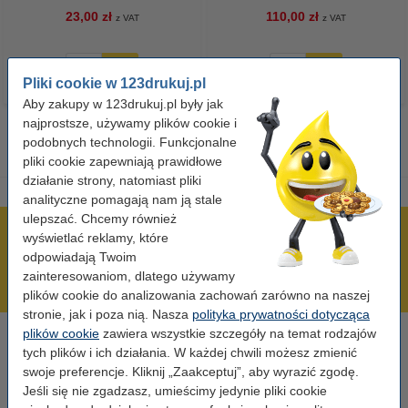
23,00 zł
110,00 zł
z VAT
z VAT
Pliki cookie w 123drukuj.pl
Aby zakupy w 123drukuj.pl były jak
najprostsze, używamy plików cookie i
podobnych technologii. Funkcjonalne
pliki cookie zapewniają prawidłowe
działanie strony, natomiast pliki
analityczne pomagają nam ją stale
ulepszać. Chcemy również
600 tysięcy zadowolonych klientów
wyświetlać reklamy, które
odpowiadają Twoim
Wysyłka już dzisiaj!
zainteresowaniom, dlatego używamy
Najniższe ceny!
plików cookie do analizowania zachowań zarówno na naszej
stronie, jak i poza nią. Nasza
polityka prywatności dotycząca
plików cookie
zawiera wszystkie szczegóły na temat rodzajów
Potrzebujesz pomocy?
tych plików i ich działania. W każdej chwili możesz zmienić
Skontaktuj się z nami 123 123 270
swoje preferencje. Kliknij „Zaakceptuj”, aby wyrazić zgodę.
Pn-Pt od 8:00 do 16:00
Jeśli się nie zgadzasz, umieścimy jedynie pliki cookie