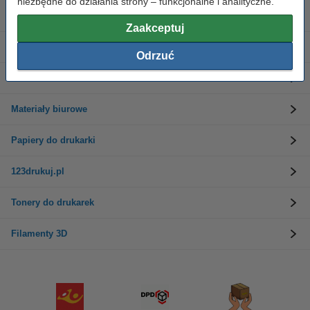
niezbędne do działania strony – funkcjonalne i analityczne.
Tusze do drukarek
Zaakceptuj
Etykiety i taśmy
Odrzuć
Drukarki
Materiały biurowe
Papiery do drukarki
123drukuj.pl
Tonery do drukarek
Filamenty 3D