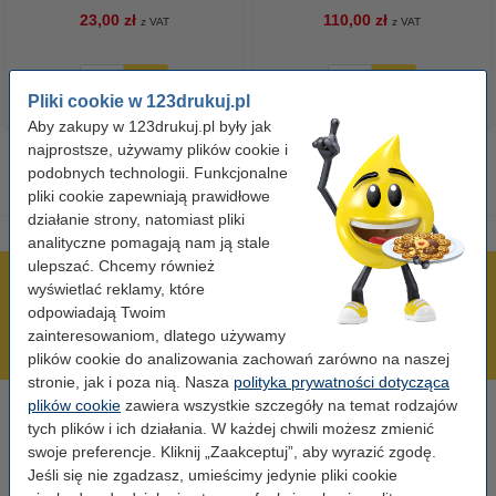
23,00 zł
110,00 zł
z VAT
z VAT
Pliki cookie w 123drukuj.pl
Aby zakupy w 123drukuj.pl były jak
najprostsze, używamy plików cookie i
podobnych technologii. Funkcjonalne
pliki cookie zapewniają prawidłowe
działanie strony, natomiast pliki
analityczne pomagają nam ją stale
ulepszać. Chcemy również
600 tysięcy zadowolonych klientów
wyświetlać reklamy, które
odpowiadają Twoim
Wysyłka już dzisiaj!
zainteresowaniom, dlatego używamy
Najniższe ceny!
plików cookie do analizowania zachowań zarówno na naszej
stronie, jak i poza nią. Nasza
polityka prywatności dotycząca
plików cookie
zawiera wszystkie szczegóły na temat rodzajów
Potrzebujesz pomocy?
tych plików i ich działania. W każdej chwili możesz zmienić
Skontaktuj się z nami 123 123 270
swoje preferencje. Kliknij „Zaakceptuj”, aby wyrazić zgodę.
Pn-Pt od 8:00 do 16:00
Jeśli się nie zgadzasz, umieścimy jedynie pliki cookie