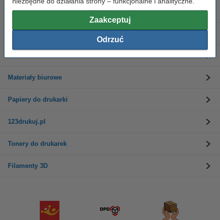
niezbędne do działania strony – funkcjonalne i analityczne.
Tusze do drukarek
Zaakceptuj
Etykiety i taśmy
Odrzuć
Drukarki
Materiały biurowe
Papiery do drukarki
123drukuj.pl
Tonery do drukarek
Filamenty 3D