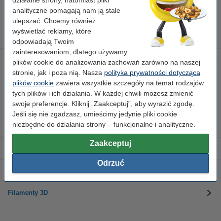
działanie strony, natomiast pliki
Skontaktuj się z nami 123 123 270
Pn-Pt od 8:00 do 16:00
analityczne pomagają nam ją stale
ulepszać. Chcemy również
wyświetlać reklamy, które
Tusze do drukarek
odpowiadają Twoim
zainteresowaniom, dlatego używamy
Etykiety i taśmy
plików cookie do analizowania zachowań zarówno na naszej
stronie, jak i poza nią. Nasza
polityka prywatności dotycząca
Drukarki
plików cookie
zawiera wszystkie szczegóły na temat rodzajów
tych plików i ich działania. W każdej chwili możesz zmienić
swoje preferencje. Kliknij „Zaakceptuj”, aby wyrazić zgodę.
Materiały biurowe
Jeśli się nie zgadzasz, umieścimy jedynie pliki cookie
niezbędne do działania strony – funkcjonalne i analityczne.
Papiery do drukarki
Zaakceptuj
123drukuj.pl
Odrzuć
Tonery do drukarek
Filamenty 3D