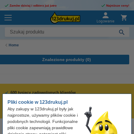
Zamów dzisiaj i odbierz już jutro
Najniższe ceny!
Logowanie
Home
Znalezione produkty (
0
)
600 tysięcy zadowolonych klientów
Wysyłka już dzisiaj!
Pliki cookie w 123drukuj.pl
Aby zakupy w 123drukuj.pl były jak
Najniższe ceny!
najprostsze, używamy plików cookie i
podobnych technologii. Funkcjonalne
pliki cookie zapewniają prawidłowe
Potrzebujesz pomocy?