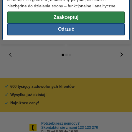
okrągłe (100 sztuk), 123drukuj
Xtreme Power MN2400, 24
niezbędne do działania strony – funkcjonalne i analityczne.
sztuki
2,90 zł
35,00 zł
Zaakceptuj
z VAT
z VAT
Odrzuć
600 tysięcy zadowolonych klientów
Wysyłka już dzisiaj!
Najniższe ceny!
Potrzebujesz pomocy?
Skontaktuj się z nami 123 123 270
Pn-Pt od 8:00 do 16:00