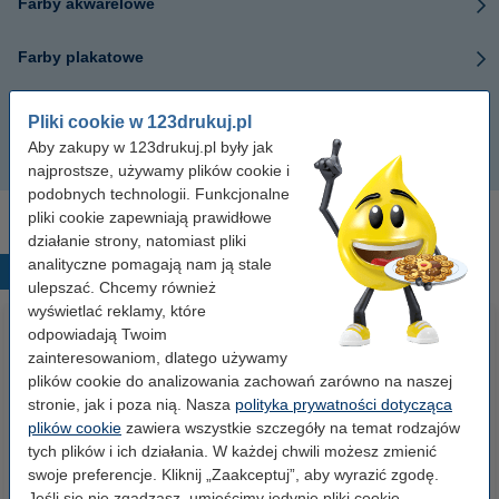
Farby akwarelowe
Farby plakatowe
Kubeczki na wodę
Pliki cookie w 123drukuj.pl
Aby zakupy w 123drukuj.pl były jak
Pędzelki do farb
najprostsze, używamy plików cookie i
podobnych technologii. Funkcjonalne
pliki cookie zapewniają prawidłowe
działanie strony, natomiast pliki
analityczne pomagają nam ją stale
Popularne produkty
ulepszać. Chcemy również
wyświetlać reklamy, które
odpowiadają Twoim
zainteresowaniom, dlatego używamy
plików cookie do analizowania zachowań zarówno na naszej
stronie, jak i poza nią. Nasza
polityka prywatności dotycząca
plików cookie
zawiera wszystkie szczegóły na temat rodzajów
tych plików i ich działania. W każdej chwili możesz zmienić
swoje preferencje. Kliknij „Zaakceptuj”, aby wyrazić zgodę.
Spinacze biurowe 33 mm
Baterie AAA LR03 123drukuj
Jeśli się nie zgadzasz, umieścimy jedynie pliki cookie