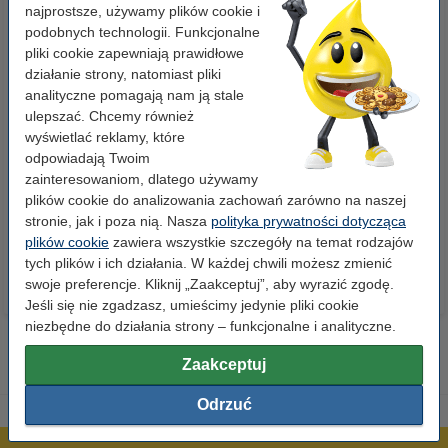
najprostsze, używamy plików cookie i
podobnych technologii. Funkcjonalne
pliki cookie zapewniają prawidłowe
działanie strony, natomiast pliki
analityczne pomagają nam ją stale
ulepszać. Chcemy również
wyświetlać reklamy, które
Segregator A4 plastikowy
Rolki termiczne do kasy
odpowiadają Twoim
niebieski 80 mm, 123drukuj
fiskalnej 57mm x 40mm x 20m
zainteresowaniom, dlatego używamy
(5 sztuk), 123drukuj
plików cookie do analizowania zachowań zarówno na naszej
9,90 zł
7,90 zł
stronie, jak i poza nią. Nasza
polityka prywatności dotycząca
z VAT
z VAT
plików cookie
zawiera wszystkie szczegóły na temat rodzajów
tych plików i ich działania. W każdej chwili możesz zmienić
swoje preferencje. Kliknij „Zaakceptuj”, aby wyrazić zgodę.
Jeśli się nie zgadzasz, umieścimy jedynie pliki cookie
niezbędne do działania strony – funkcjonalne i analityczne.
Zaakceptuj
Odrzuć