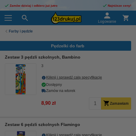
Zamów dzisiaj i odbierz już jutro
Najniższe ceny!
Logowanie
Farby i pędzle
Pędzelki do farb
Zestaw 3 pędzli szkolnych, Bambino
3
Kliknij i sprawdź całą specyfikacje
Dostępny
Zamów na wtorek
8,90 zł
Zamawiam
Zestaw 6 pędzli szkolnych Flamingo
Kliknij i sprawdź całą specyfikacje