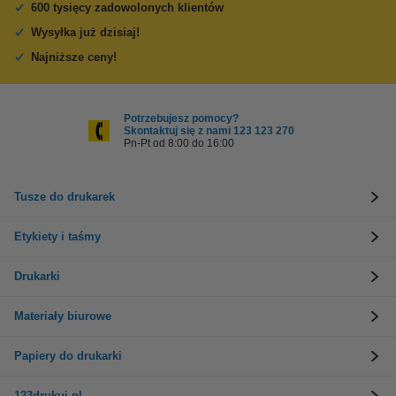
600 tysięcy zadowolonych klientów
Wysyłka już dzisiaj!
Najniższe ceny!
Potrzebujesz pomocy?
Skontaktuj się z nami 123 123 270
Pn-Pt od 8:00 do 16:00
Tusze do drukarek
Etykiety i taśmy
Drukarki
Materiały biurowe
Papiery do drukarki
123drukuj.pl