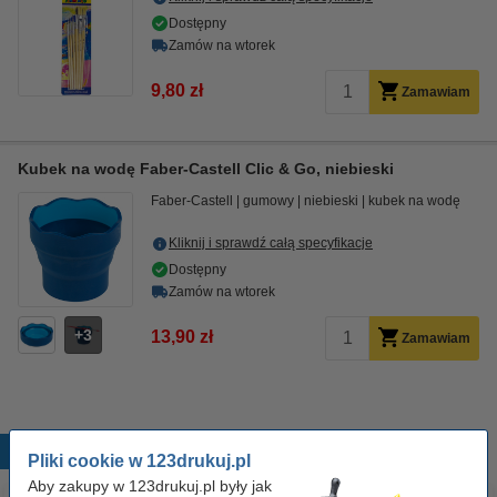
Dostępny
Zamów na wtorek
9,80 zł
Zamawiam
Kubek na wodę Faber-Castell Clic & Go, niebieski
Faber-Castell
gumowy
niebieski
kubek na wodę
Kliknij i sprawdź całą specyfikacje
Dostępny
Zamów na wtorek
3
13,90 zł
Zamawiam
Popularne produkty
Pliki cookie w 123drukuj.pl
Aby zakupy w 123drukuj.pl były jak