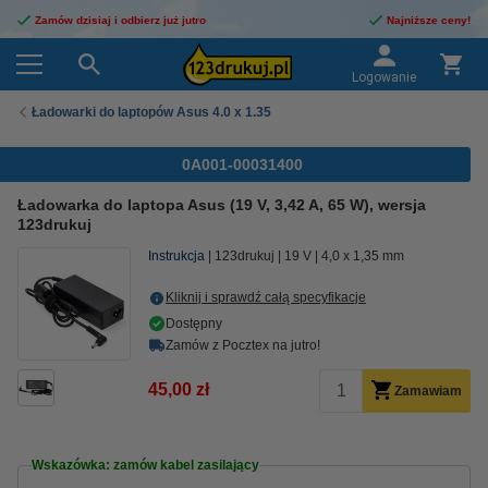
Zamów dzisiaj i odbierz już jutro
Najniższe ceny!
Logowanie
Ładowarki do laptopów Asus 4.0 x 1.35
0A001-00031400
Ładowarka do laptopa Asus (19 V, 3,42 A, 65 W), wersja
123drukuj
Instrukcja
123drukuj
19 V
4,0 x 1,35 mm
Kliknij i sprawdź całą specyfikacje
Dostępny
Zamów z Pocztex na jutro!
45,00 zł
Zamawiam
Wskazówka: zamów kabel zasilający