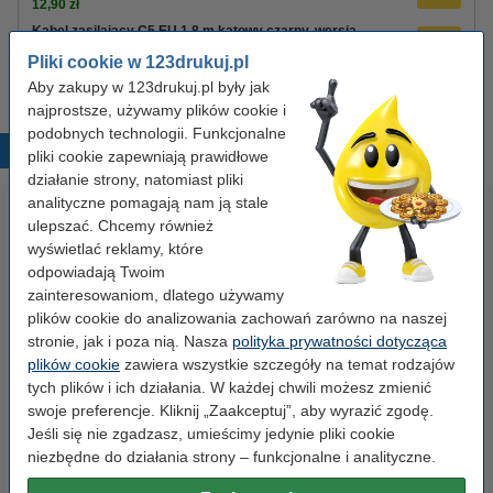
12,90 zł
Kabel zasilający C5 EU 1,8 m kątowy czarny, wersja
123drukuj
Pliki cookie w 123drukuj.pl
8,90 zł
Aby zakupy w 123drukuj.pl były jak
najprostsze, używamy plików cookie i
podobnych technologii. Funkcjonalne
Popularne produkty
pliki cookie zapewniają prawidłowe
działanie strony, natomiast pliki
analityczne pomagają nam ją stale
ulepszać. Chcemy również
wyświetlać reklamy, które
odpowiadają Twoim
zainteresowaniom, dlatego używamy
plików cookie do analizowania zachowań zarówno na naszej
stronie, jak i poza nią. Nasza
polityka prywatności dotycząca
Spinacze biurowe 33 mm
Zestaw 4x marker do tablic
plików cookie
zawiera wszystkie szczegóły na temat rodzajów
okrągłe (100 sztuk), 123drukuj
suchościeralnych (okrągła
tych plików i ich działania. W każdej chwili możesz zmienić
końcówka 2,5 mm) 123drukuj
swoje preferencje. Kliknij „Zaakceptuj”, aby wyrazić zgodę.
Jeśli się nie zgadzasz, umieścimy jedynie pliki cookie
2,90 zł
19,90 zł
z VAT
z VAT
niezbędne do działania strony – funkcjonalne i analityczne.