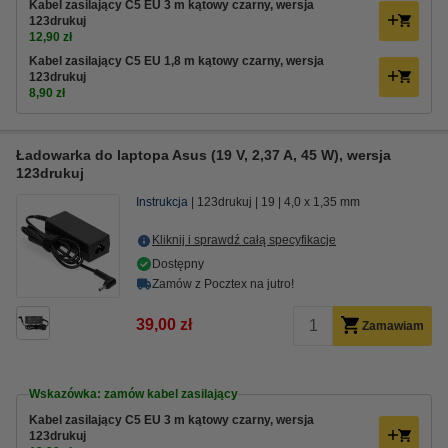
Kabel zasilający C5 EU 3 m kątowy czarny, wersja
123drukuj
12,90 zł
Kabel zasilający C5 EU 1,8 m kątowy czarny, wersja
123drukuj
8,90 zł
Ładowarka do laptopa Asus (19 V, 2,37 A, 45 W), wersja
123drukuj
Instrukcja
123drukuj
19
4,0 x 1,35 mm
Kliknij i sprawdź całą specyfikacje
Dostępny
Zamów z Pocztex na jutro!
39,00 zł
Zamawiam
Wskazówka: zamów kabel zasilający
Kabel zasilający C5 EU 3 m kątowy czarny, wersja
123drukuj