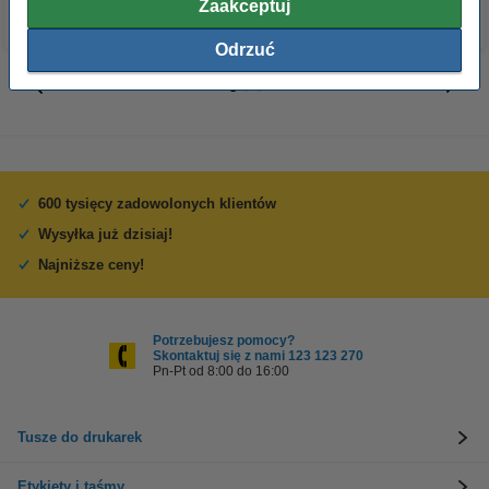
Zaakceptuj
Odrzuć
600 tysięcy zadowolonych klientów
Wysyłka już dzisiaj!
Najniższe ceny!
Potrzebujesz pomocy?
Skontaktuj się z nami 123 123 270
Pn-Pt od 8:00 do 16:00
Tusze do drukarek
Etykiety i taśmy