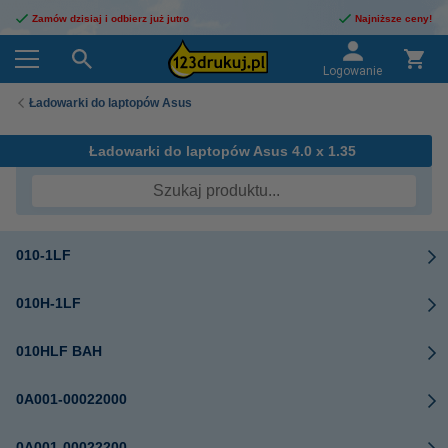
Zamów dzisiaj i odbierz już jutro
Najniższe ceny!
Logowanie
Ładowarki do laptopów Asus
Ładowarki do laptopów Asus 4.0 x 1.35
010-1LF
010H-1LF
010HLF BAH
0A001-00022000
0A001-00022200