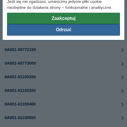
Jeśli się nie zgadzasz, umieścimy jedynie pliki cookie
niezbędne do działania strony – funkcjonalne i analityczne.
0A001-00770700
Zaakceptuj
0A001-00771300
Odrzuć
0A001-00772000
0A001-00772100
0A001-00773000
0A001-01100200
0A001-01100300
0A001-01100400
0A001-01100500