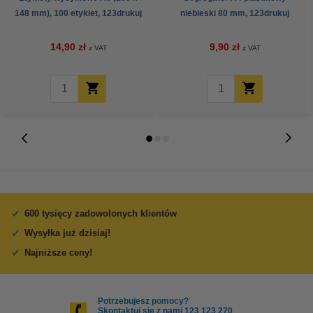
148 mm), 100 etykiet, 123drukuj
niebieski 80 mm, 123drukuj
14,90 zł
9,90 zł
z VAT
z VAT
600 tysięcy zadowolonych klientów
Wysyłka już dzisiaj!
Najniższe ceny!
Potrzebujesz pomocy?
Skontaktuj się z nami 123 123 270