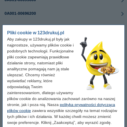
0A001-00696200
0A001-00696300
Pliki cookie w 123drukuj.pl
Aby zakupy w 123drukuj.pl były jak
0A001-00696500
najprostsze, używamy plików cookie i
podobnych technologii. Funkcjonalne
0A001-00696700
pliki cookie zapewniają prawidłowe
działanie strony, natomiast pliki
0A001-00697800
analityczne pomagają nam ją stale
ulepszać. Chcemy również
wyświetlać reklamy, które
0A001-00699800
odpowiadają Twoim
zainteresowaniom, dlatego używamy
0A001-00699900
plików cookie do analizowania zachowań zarówno na naszej
stronie, jak i poza nią. Nasza
polityka prywatności dotycząca
0A001-00750200
plików cookie
zawiera wszystkie szczegóły na temat rodzajów
tych plików i ich działania. W każdej chwili możesz zmienić
0A001-00770100
swoje preferencje. Kliknij „Zaakceptuj”, aby wyrazić zgodę.