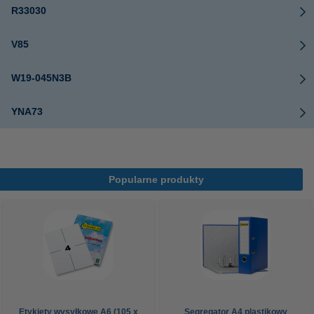
R33030
V85
W19-045N3B
YNA73
Popularne produkty
Etykiety wysyłkowe A6 (105 x
Segregator A4 plastikowy