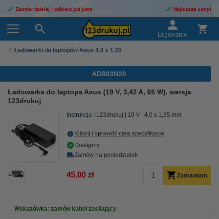
Zamów dzisiaj i odbierz już jutro
Najniższe ceny!
Logowanie
Ładowarki do laptopów Asus 4.0 x 1.35
AD883N20
Ładowarka do laptopa Asus (19 V, 3,42 A, 65 W), wersja
123drukuj
Instrukcja
123drukuj
19 V
4,0 x 1,35 mm
Kliknij i sprawdź całą specyfikacje
Dostępny
Zamów na poniedziałek
45,00 zł
Zamawiam
Wskazówka: zamów kabel zasilający