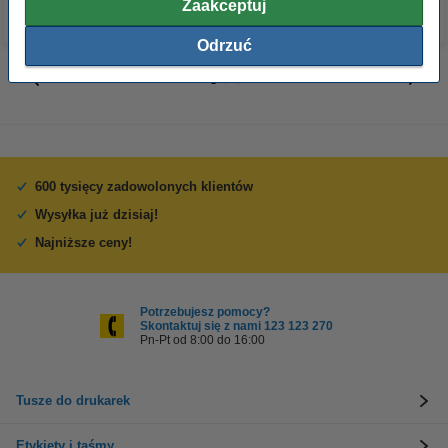
Zaakceptuj
Odrzuć
600 tysięcy zadowolonych klientów
Wysyłka już dzisiaj!
Najniższe ceny!
Potrzebujesz pomocy?
Skontaktuj się z nami 123 123 270
Pn-Pt od 8:00 do 16:00
Tusze do drukarek
Etykiety i taśmy