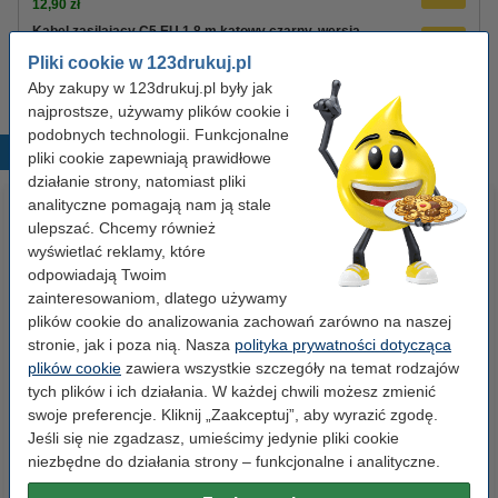
12,90 zł
Kabel zasilający C5 EU 1,8 m kątowy czarny, wersja
123drukuj
Pliki cookie w 123drukuj.pl
8,90 zł
Aby zakupy w 123drukuj.pl były jak
najprostsze, używamy plików cookie i
podobnych technologii. Funkcjonalne
Popularne produkty
pliki cookie zapewniają prawidłowe
działanie strony, natomiast pliki
analityczne pomagają nam ją stale
ulepszać. Chcemy również
wyświetlać reklamy, które
odpowiadają Twoim
zainteresowaniom, dlatego używamy
plików cookie do analizowania zachowań zarówno na naszej
stronie, jak i poza nią. Nasza
polityka prywatności dotycząca
Etykiety wysyłkowe A6 (105 x
Spinacze biurowe 33 mm
plików cookie
zawiera wszystkie szczegóły na temat rodzajów
148 mm), 100 etykiet, 123drukuj
okrągłe (100 sztuk), 123drukuj
tych plików i ich działania. W każdej chwili możesz zmienić
swoje preferencje. Kliknij „Zaakceptuj”, aby wyrazić zgodę.
Jeśli się nie zgadzasz, umieścimy jedynie pliki cookie
14,90 zł
2,90 zł
z VAT
z VAT
niezbędne do działania strony – funkcjonalne i analityczne.