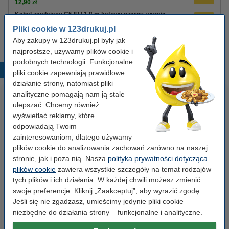
12,90 zł
Kabel zasilający C5 EU 1,8 m kątowy czarny, wersja
123drukuj
Pliki cookie w 123drukuj.pl
8,90 zł
Aby zakupy w 123drukuj.pl były jak
najprostsze, używamy plików cookie i
podobnych technologii. Funkcjonalne
Popularne produkty
pliki cookie zapewniają prawidłowe
działanie strony, natomiast pliki
analityczne pomagają nam ją stale
ulepszać. Chcemy również
wyświetlać reklamy, które
odpowiadają Twoim
zainteresowaniom, dlatego używamy
plików cookie do analizowania zachowań zarówno na naszej
stronie, jak i poza nią. Nasza
polityka prywatności dotycząca
Etykiety wysyłkowe A6 (105 x
Spinacze biurowe 33 mm
plików cookie
zawiera wszystkie szczegóły na temat rodzajów
148 mm), 100 etykiet, 123drukuj
okrągłe (100 sztuk), 123drukuj
tych plików i ich działania. W każdej chwili możesz zmienić
swoje preferencje. Kliknij „Zaakceptuj”, aby wyrazić zgodę.
Jeśli się nie zgadzasz, umieścimy jedynie pliki cookie
14,90 zł
2,90 zł
z VAT
z VAT
niezbędne do działania strony – funkcjonalne i analityczne.