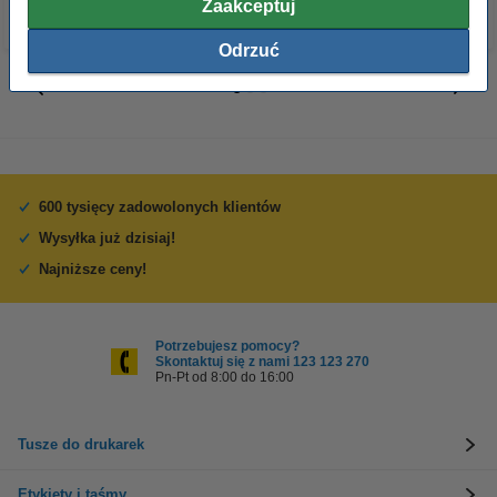
Zaakceptuj
Odrzuć
600 tysięcy zadowolonych klientów
Wysyłka już dzisiaj!
Najniższe ceny!
Potrzebujesz pomocy?
Skontaktuj się z nami 123 123 270
Pn-Pt od 8:00 do 16:00
Tusze do drukarek
Etykiety i taśmy