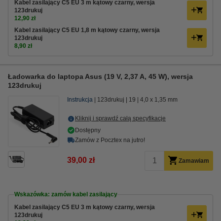
Kabel zasilający C5 EU 3 m kątowy czarny, wersja
123drukuj
12,90 zł
Kabel zasilający C5 EU 1,8 m kątowy czarny, wersja
123drukuj
8,90 zł
Ładowarka do laptopa Asus (19 V, 2,37 A, 45 W), wersja
123drukuj
Instrukcja
123drukuj
19
4,0 x 1,35 mm
Kliknij i sprawdź całą specyfikacje
Dostępny
Zamów z Pocztex na jutro!
39,00 zł
Zamawiam
Wskazówka: zamów kabel zasilający
Kabel zasilający C5 EU 3 m kątowy czarny, wersja
123drukuj