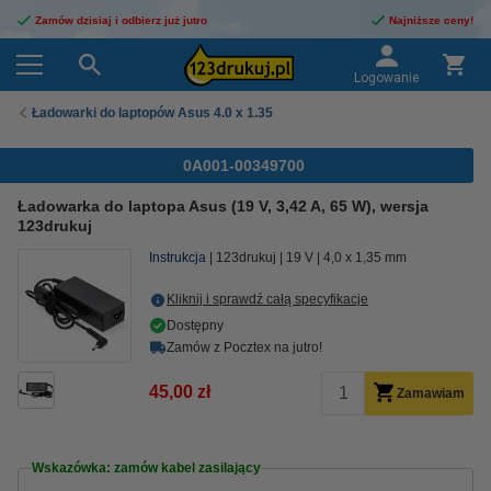
Zamów dzisiaj i odbierz już jutro
Najniższe ceny!
Logowanie
Ładowarki do laptopów Asus 4.0 x 1.35
0A001-00349700
Ładowarka do laptopa Asus (19 V, 3,42 A, 65 W), wersja
123drukuj
Instrukcja
123drukuj
19 V
4,0 x 1,35 mm
Kliknij i sprawdź całą specyfikacje
Dostępny
Zamów z Pocztex na jutro!
45,00 zł
Zamawiam
Wskazówka: zamów kabel zasilający