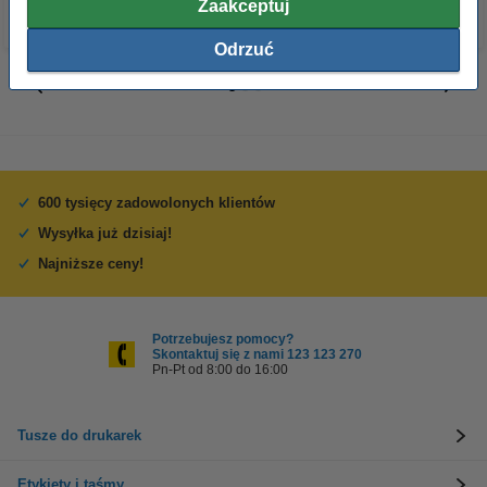
Zaakceptuj
Odrzuć
600 tysięcy zadowolonych klientów
Wysyłka już dzisiaj!
Najniższe ceny!
Potrzebujesz pomocy?
Skontaktuj się z nami 123 123 270
Pn-Pt od 8:00 do 16:00
Tusze do drukarek
Etykiety i taśmy