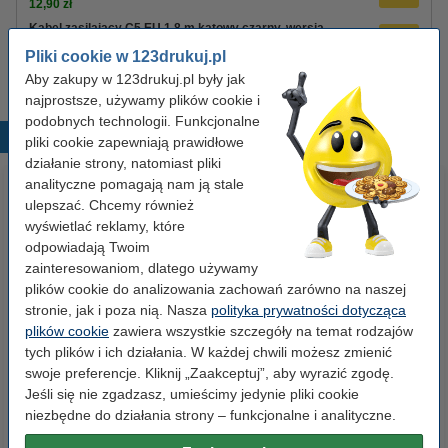
12,90 zł
Kabel zasilający C5 EU 1,8 m kątowy czarny, wersja
123drukuj
Pliki cookie w 123drukuj.pl
8,90 zł
Aby zakupy w 123drukuj.pl były jak
najprostsze, używamy plików cookie i
podobnych technologii. Funkcjonalne
Popularne produkty
pliki cookie zapewniają prawidłowe
działanie strony, natomiast pliki
analityczne pomagają nam ją stale
ulepszać. Chcemy również
wyświetlać reklamy, które
odpowiadają Twoim
zainteresowaniom, dlatego używamy
plików cookie do analizowania zachowań zarówno na naszej
stronie, jak i poza nią. Nasza
polityka prywatności dotycząca
Spinacze biurowe 33 mm
Zestaw 4x marker do tablic
plików cookie
zawiera wszystkie szczegóły na temat rodzajów
okrągłe (100 sztuk), 123drukuj
suchościeralnych (okrągła
tych plików i ich działania. W każdej chwili możesz zmienić
końcówka 2,5 mm) 123drukuj
swoje preferencje. Kliknij „Zaakceptuj”, aby wyrazić zgodę.
Jeśli się nie zgadzasz, umieścimy jedynie pliki cookie
2,90 zł
19,90 zł
z VAT
z VAT
niezbędne do działania strony – funkcjonalne i analityczne.