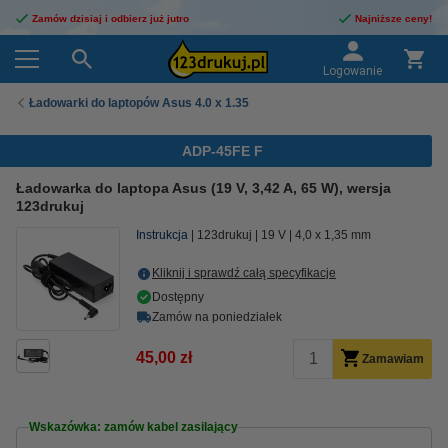
Zamów dzisiaj i odbierz już jutro
Najniższe ceny!
Logowanie
Ładowarki do laptopów Asus 4.0 x 1.35
ADP-45FE F
Ładowarka do laptopa Asus (19 V, 3,42 A, 65 W), wersja
123drukuj
Instrukcja
123drukuj
19 V
4,0 x 1,35 mm
Kliknij i sprawdź całą specyfikacje
Dostępny
Zamów na poniedziałek
45,00 zł
Zamawiam
Wskazówka: zamów kabel zasilający