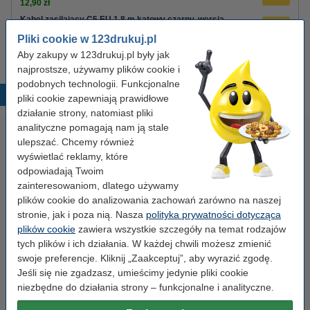
12,90 zł
Kabel zasilający C5 EU 1,8 m kątowy czarny, wersja
123drukuj
Pliki cookie w 123drukuj.pl
8,90 zł
Aby zakupy w 123drukuj.pl były jak
najprostsze, używamy plików cookie i
podobnych technologii. Funkcjonalne
Popularne produkty
pliki cookie zapewniają prawidłowe
działanie strony, natomiast pliki
analityczne pomagają nam ją stale
ulepszać. Chcemy również
wyświetlać reklamy, które
odpowiadają Twoim
zainteresowaniom, dlatego używamy
plików cookie do analizowania zachowań zarówno na naszej
stronie, jak i poza nią. Nasza
polityka prywatności dotycząca
Zestaw 4x marker do tablic
Baterie AAA LR03 123drukuj
plików cookie
zawiera wszystkie szczegóły na temat rodzajów
suchościeralnych (okrągła
Xtreme Power MN2400, 24
tych plików i ich działania. W każdej chwili możesz zmienić
końcówka 2,5 mm) 123drukuj
sztuki
swoje preferencje. Kliknij „Zaakceptuj”, aby wyrazić zgodę.
Jeśli się nie zgadzasz, umieścimy jedynie pliki cookie
19,90 zł
35,00 zł
z VAT
z VAT
niezbędne do działania strony – funkcjonalne i analityczne.