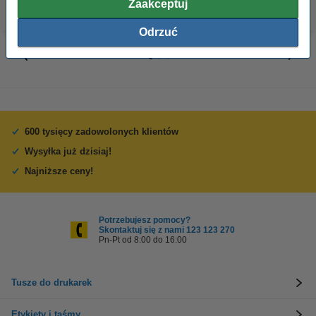
Zaakceptuj
Odrzuć
600 tysięcy zadowolonych klientów
Wysyłka już dzisiaj!
Najniższe ceny!
Potrzebujesz pomocy?
Skontaktuj się z nami 123 123 270
Pn-Pt od 8:00 do 16:00
Tusze do drukarek
Etykiety i taśmy