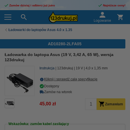
Zamów dzisiaj i odbierz już jutro
Najniższe ceny!
Logowanie
Ładowarki do laptopów Asus 4.0 x 1.35
AD10280-2LFA05
Ładowarka do laptopa Asus (19 V, 3,42 A, 65 W), wersja
123drukuj
Instrukcja
123drukuj
19 V
4,0 x 1,35 mm
Kliknij i sprawdź całą specyfikacje
Dostępny
Zamów na wtorek
45,00 zł
Zamawiam
Wskazówka: zamów kabel zasilający