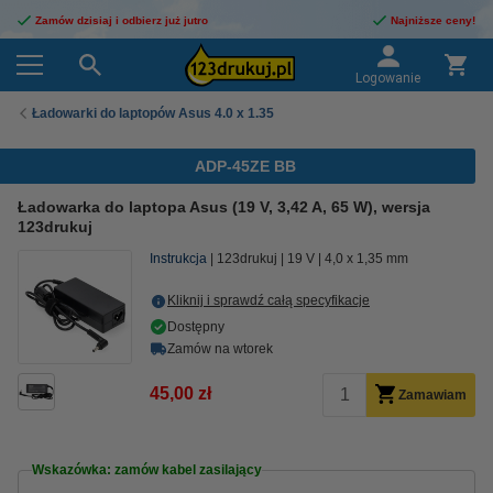
Zamów dzisiaj i odbierz już jutro
Najniższe ceny!
Logowanie
Ładowarki do laptopów Asus 4.0 x 1.35
ADP-45ZE BB
Ładowarka do laptopa Asus (19 V, 3,42 A, 65 W), wersja
123drukuj
Instrukcja
123drukuj
19 V
4,0 x 1,35 mm
Kliknij i sprawdź całą specyfikacje
Dostępny
Zamów na wtorek
45,00 zł
Zamawiam
Wskazówka: zamów kabel zasilający