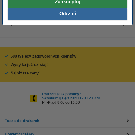
Zaakceptuj
Odrzuć
600 tysięcy zadowolonych klientów
Wysyłka już dzisiaj!
Najniższe ceny!
Potrzebujesz pomocy?
Skontaktuj się z nami 123 123 270
Pn-Pt od 8:00 do 16:00
Tusze do drukarek
Etykiety i taśmy