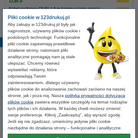
12,90 zł
Kabel zasilający C5 EU 1,8 m kątowy czarny, wersja
123drukuj
Pliki cookie w 123drukuj.pl
8,90 zł
Aby zakupy w 123drukuj.pl były jak
najprostsze, używamy plików cookie i
podobnych technologii. Funkcjonalne
Popularne produkty
pliki cookie zapewniają prawidłowe
działanie strony, natomiast pliki
analityczne pomagają nam ją stale
ulepszać. Chcemy również
wyświetlać reklamy, które
odpowiadają Twoim
zainteresowaniom, dlatego używamy
plików cookie do analizowania zachowań zarówno na naszej
stronie, jak i poza nią. Nasza
polityka prywatności dotycząca
Etykiety wysyłkowe A6 (105 x
Spinacze biurowe 33 mm
plików cookie
zawiera wszystkie szczegóły na temat rodzajów
148 mm), 100 etykiet, 123drukuj
okrągłe (100 sztuk), 123drukuj
tych plików i ich działania. W każdej chwili możesz zmienić
swoje preferencje. Kliknij „Zaakceptuj”, aby wyrazić zgodę.
Jeśli się nie zgadzasz, umieścimy jedynie pliki cookie
14,90 zł
2,90 zł
z VAT
z VAT
niezbędne do działania strony – funkcjonalne i analityczne.