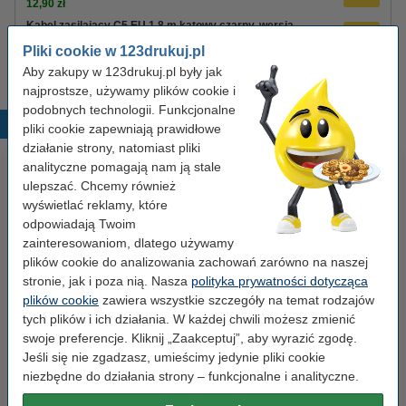
12,90 zł
Kabel zasilający C5 EU 1,8 m kątowy czarny, wersja
123drukuj
Pliki cookie w 123drukuj.pl
8,90 zł
Aby zakupy w 123drukuj.pl były jak
najprostsze, używamy plików cookie i
podobnych technologii. Funkcjonalne
Popularne produkty
pliki cookie zapewniają prawidłowe
działanie strony, natomiast pliki
analityczne pomagają nam ją stale
ulepszać. Chcemy również
wyświetlać reklamy, które
odpowiadają Twoim
zainteresowaniom, dlatego używamy
plików cookie do analizowania zachowań zarówno na naszej
stronie, jak i poza nią. Nasza
polityka prywatności dotycząca
Etykiety wysyłkowe A6 (105 x
Spinacze biurowe 33 mm
plików cookie
zawiera wszystkie szczegóły na temat rodzajów
148 mm), 100 etykiet, 123drukuj
okrągłe (100 sztuk), 123drukuj
tych plików i ich działania. W każdej chwili możesz zmienić
swoje preferencje. Kliknij „Zaakceptuj”, aby wyrazić zgodę.
Jeśli się nie zgadzasz, umieścimy jedynie pliki cookie
14,90 zł
2,90 zł
z VAT
z VAT
niezbędne do działania strony – funkcjonalne i analityczne.