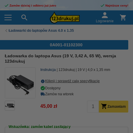
Zamów dzisiaj i odbierz już jutro
Najniższe ceny!
Logowanie
Ładowarki do laptopów Asus 4.0 x 1.35
0A001-01102300
Ładowarka do laptopa Asus (19 V, 3,42 A, 65 W), wersja
123drukuj
Instrukcja
123drukuj
19 V
4,0 x 1,35 mm
Kliknij i sprawdź całą specyfikacje
Dostępny
Zamów na wtorek
45,00 zł
Zamawiam
Wskazówka: zamów kabel zasilający