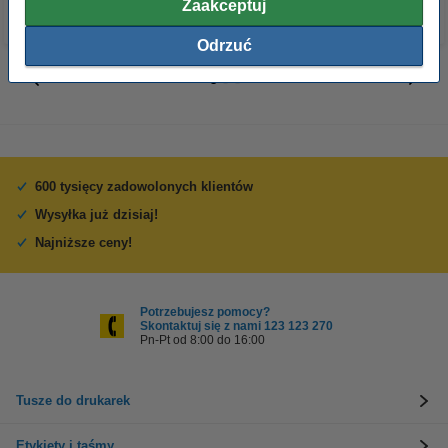
Zaakceptuj
Odrzuć
600 tysięcy zadowolonych klientów
Wysyłka już dzisiaj!
Najniższe ceny!
Potrzebujesz pomocy?
Skontaktuj się z nami 123 123 270
Pn-Pt od 8:00 do 16:00
Tusze do drukarek
Etykiety i taśmy